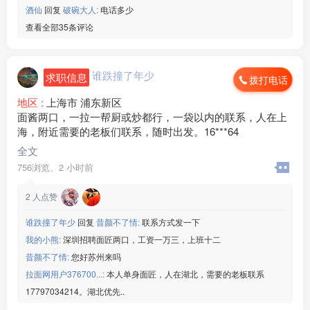
微信：www235350
酒仙
回复
破碗大人:
电话多少
———————————
查看全部35条评论
【晟铭电子】
[玫瑰]年龄：男女18-45周岁
[玫瑰]生产：电脑外壳
谁跌撞了年少
求职信息
[玫瑰]班次：两班倒
拨打电话
[玫瑰]食宿：包吃包住
地区 :
上海市 浦东新区
[玫瑰]薪资：18元/小时
面酱两口，一拉一帮厨或炒都行，一袋以内的联系，人在上
微信：www235350
海，附近需要的老板们联系，随时出发。16***64
———————————
【诚美材料】
全文
[玫瑰]年龄：男女18-32周岁
756浏览、
2 小时前
[玫瑰]生产：电脑显示器
[玫瑰]班次：两班倒
2
人点赞
[玫瑰]食宿：包吃包住
[玫瑰]薪资：20元/小时
谁跌撞了年少
回复
昔颜不了情:
联系方式发一下
微信：www235350
我的小熊:
深圳招聘面匠两口，工资一万三，上班十二
———————————
昔颜不了情:
您好苏州来吗
【奉化新能源】
拉面网用户376700...:
本人单身面匠，人在湖北，需要的老板联系
[玫瑰]年龄：男女18-45周岁
17797034214。湖北优先..
[玫瑰]生产：新能源电池边框
[玫瑰]班次：两班倒