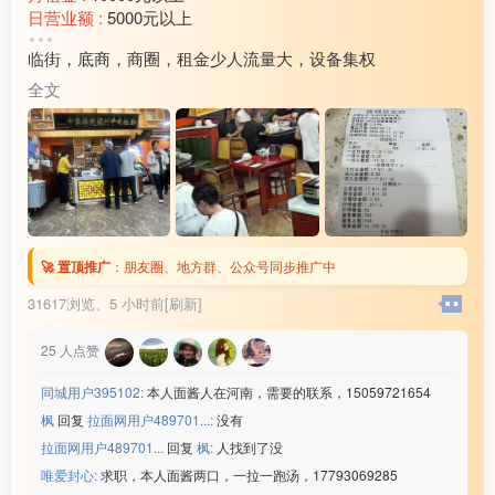
日营业额 :
5000元以上
转让费 :
15万以上
临街，底商，商圈，租金少人流量大，设备集权
水电费 :
1500元以上
外卖情况 :
没有
全文
店面面积 :
240㎡ (平米)
周边环境 :
学校 小区 商超 公园 市场 其他
店内设施 :
水电 燃气 电视 空调 电话 WIFI 齐全
🚀 置顶推广
：
朋友圈、地方群、公众号同步推广中
31617浏览、
5 小时前[刷新]
25
人点赞
同城用户395102:
本人面酱人在河南，需要的联系，15059721654
枫
回复
拉面网用户489701...:
没有
拉面网用户489701...
回复
枫:
人找到了没
唯爱封心:
求职，本人面酱两口，一拉一跑汤，17793069285