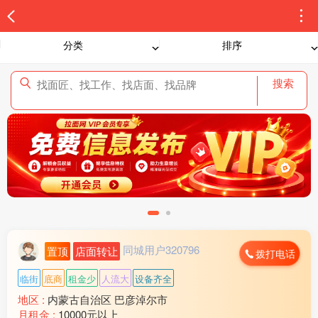
分类
排序
搜索
同城用户320796
置顶
店面转让
拨打电话
临街
底商
租金少
人流大
设备齐全
地区 :
内蒙古自治区 巴彦淖尔市
月租金 :
10000元以上