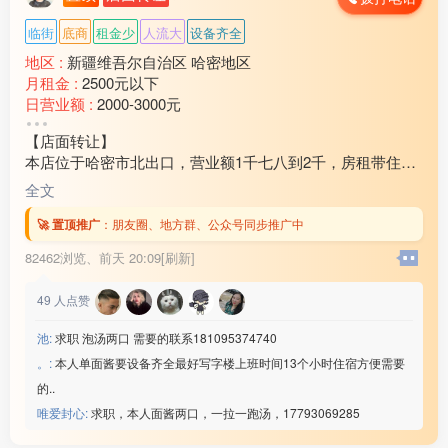
以上企业联系微信：www235350
临街
底商
租金少
人流大
设备齐全
————————————
地区 :
新疆维吾尔自治区 哈密地区
扬州沪光开关厂
月租金 :
2500元以下
☑️19元/时➕免费吃饭
日营业额 :
2000-3000元
☑️年龄男18-47/女45岁
转让费 :
10万-15万元
☑️回族/汉族,会认识字
【店面转让】
☑️厂吃厂住,坐班独立岗位
本店位于哈密市北出口，营业额1千七八到2千，房租带住房
☑️综合工资55***00/月
3万2还剩十个月房租，因家中有事现对外转让，装让费15
以上企业联系微信：www235350
全文
万，有意向的联系18***21
————————————
🚀 置顶推广
：
朋友圈、地方群、公众号同步推广中
扬州沪光开关厂
☑️19元/时➕免费吃饭
82462浏览、
前天 20:09[刷新]
☑️年龄男18-47/女45岁
☑️回族/汉族,会认识字
49
人点赞
☑️厂吃厂住,坐班独立岗位
☑️综合工资55***00/月
池:
求职 泡汤两口 需要的联系181095374740
以上企业联系微信：www235350
。:
本人单面酱要设备齐全最好写字楼上班时间13个小时住宿方便需要
————————————
的..
安徽兴宇内饰厂
唯爱封心:
求职，本人面酱两口，一拉一跑汤，17793069285
☑️19元/时➕免费吃饭
☑️年龄男18-47/女45岁