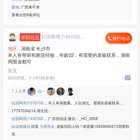
微信：www235350
陇湘:
广西来不来
———————————
☑️ 广东区域工厂☑️
查看全部9条评论
———————————
深圳打印机厂】
[玫瑰]年龄： 16-50 周岁
拉面网用户491032...
求职信息
拨打电话
[玫瑰]生产：打印机
[玫瑰]班次：两班倒
地区 :
湖南省 长沙市
[玫瑰]食宿：包吃包住
本人有帮厨和跑堂经验，年龄22，有需要的老板联系，湖南
[玫瑰]薪资：18/小时/月工时330
周围省都可
微信：www235350
全文
———————————
6233浏览、
3 小时前[刷新]
东莞手机配件厂】
[玫瑰]年龄： 16-50 周岁
7
人点赞
[玫瑰]生产：手机配件
[玫瑰]班次：两班倒
拉面网用户376700...:
本人单身面酱。人在湖北。需要的老板联系，
[玫瑰]食宿：包吃包住
17797034214 湖北优..
[玫瑰]薪资：18/小时/月工时330
拉面网用户492562...:
广东招泡汤 微信：_HC_2008
微信：www235350
———————————
陆柒捌僦拾
回复
为爱奔走:
老板招到人吗？单面酱15939090213需要联
惠州路由器厂】
系
[玫瑰]年龄： 16-50 周岁