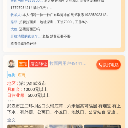
拉面网用户376700...:
本人单身面匠 人在湖北 需要的老板联系
☑️回族/汉族,刷卡吃饭
17797034214湖北优先）..
☑️年龄男23-45/女48岁
牧羊人:
本人招聘一拉一炒广东珠海来的兄弟联系19225202312..
☑️需要厂车,坐班不体检
综合工资55***00/月
路菲:
招聘拉面师，地址深圳，工资7000，工作9小
微信：www235350
大狸:
还需要面匠吗
————————————
开往清晨的夜班车...:
老板 炒酱还要不要
4⃣️昆明手机配件厂
查看全部9条评论
☑️22元/小时
☑️年龄18-45岁（查流水）
☑️回族/汉族,不要文化
拉面网用户491412...
置顶
店面转让
综合工资55***00/月
拨打电话
联系微信：www235350
临街
底商
————————————
6⃣️江苏东台领胜（查流水）
地区 :
湖北省 武汉市
☑️22元/小时➕餐补480
月租金 :
10000元以上
☑️年龄男女18-48岁
日营业额 :
5000元以上
☑️回族/汉族,要文化
转让费 :
面议
武汉市正二环小区口头铺底商，六米层高可隔层 有烟道 有上
☑️厂吃厂住,查案底
周边环境 :
学校 小区 车站 市场
下水，有外摆、公寓口、小区口、地铁口、公交站台 交通便
综合工资65***00/月
店内设施 :
水电 燃气 齐全
利周边超3000户养活九间铺子。二层健身、棋牌、会所等业
联系微信：www235350
全文
态汇聚人流
————————————