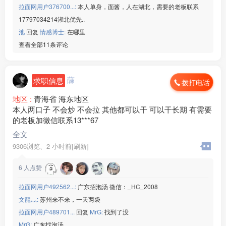
[玫瑰]年龄：男女 16-48周岁
拉面网用户376700...:
本人单身，面酱，人在湖北，需要的老板联系
[玫瑰]生产：新能源汽车线束
17797034214湖北优先..
[玫瑰]班次：长白班为主
池
回复
情感博士:
在哪里
[玫瑰]食宿：包吃包住
查看全部11条评论
[玫瑰]薪资：18+计件
微信：www235350
———————————
蔯
求职信息
【延锋座椅】
拨打电话
[玫瑰]年龄：18-45 周岁
地区 :
青海省 海东地区
[玫瑰]生产：汽车座椅
本人两口子 不会炒 不会拉 其他都可以干 可以干长期 有需要
[玫瑰]班次：两班倒
的老板加微信联系13***67
[玫瑰]食宿: 包吃包住
[玫瑰]薪资：21元/小时
全文
微信：www235350
9306浏览、
2 小时前[刷新]
———————————
【宁波奥克斯】
6
人点赞
[玫瑰]年龄： 16-54 周岁
[玫瑰]生产：空调洗衣机
拉面网用户492562...:
广东招泡汤 微信：_HC_2008
[玫瑰]班次：两班倒
文龍灬:
苏州来不来，一天两袋
[玫瑰]食宿：可住宿有福利餐
拉面网用户489701...
回复
MrG:
找到了没
[玫瑰]薪资：19元/小时
MrG:
广东找泡汤