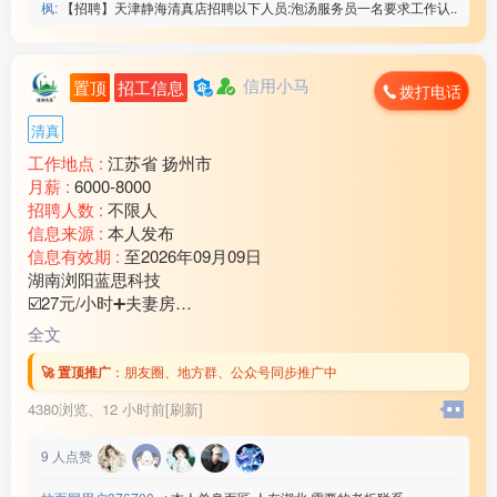
枫:
【招聘】天津静海清真店招聘以下人员:泡汤服务员一名要求工作认..
信用小马
置顶
招工信息
拨打电话
清真
工作地点 :
江苏省 扬州市
月薪 :
6000-8000
招聘人数 :
不限人
信息来源 :
本人发布
信息有效期 :
至2026年09月09日
湖南浏阳蓝思科技
☑️27元/小时➕夫妻房
☑️年龄18-50岁（查流水）
全文
☑️回族/汉族➕查案底
☑️需要认识字,不做体检
🚀 置顶推广
：
朋友圈、地方群、公众号同步推广中
综合工资65***00/月
4380浏览、
12 小时前[刷新]
联系微信：www235350
————————————
9
人点赞
3⃣️江苏昆山联滔电子
☑️工资:22元/小时