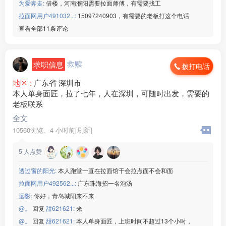
为爱奔走:
借楼，河南濮阳需要拉面师傅，有需要找工
[玫瑰]生产：路由器设备
拉面网用户491032...:
15097240903，有需要的老板打这个电话
[玫瑰]班次：两班倒
查看全部11条评论
[玫瑰]食宿：包吃包住
[玫瑰]薪资：18/小时/月工时320
微信：www235350
救赎
求职信息
拨打电话
地区 :
广东省 深圳市
本人单身面匠，拉了七年，人在深圳，可随时出发，需要的
老板联系
全文
10560浏览、
4 小时前[刷新]
5
人点赞
透过窗的阳光:
本人跑堂一直在拉面馆干会拉点面不会和面
拉面网用户492562...:
广东珠海招一名泡汤
远影:
你好，青岛城阳来不来
@。
回复
甜621621:
来
@。
回复
甜621621:
本人单身面匠，上班时间不超过13个小时，