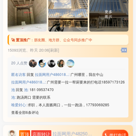
7⃣️昆山包装厂（查流水）
☑️21/小时➕3餐免费
更多
☑️年龄男16-42/女45岁
图片
☑️回族/汉族需要认识字
☑️坐厂车10分钟不查案底
综合工资:55***00/月
🚀 置顶推广
：
朋友圈、地方群、公众号同步推广中
联系微信：www235350
————————————
15093浏览、
昨天 20:06[刷新]
9⃣️温州开关厂
☑️18元保底/＋计件月工时330
20
人点赞
☑️年龄男20-45
☑️回族/汉族➕小学文化
匿名访客
回复
拉面网用户486018...:
广州哪里，我在中山
☑️厂吃厂住,不查案底
拉面网用户486018...:
广州需要一拉一帮厨要来的打电话18597173126
☑️综合工资65***00
池
回复
池:
181 09537470
联系微信：www235350
池:
跑汤两口 需要的联系
————————————
湖北线路板厂
唯爱封心:
求职，本人面酱两口，一拉一跑汤，17793069285
☑️20元/时➕免费吃饭
查看全部6条评论
☑️年龄男18-47/女45岁
☑️回族/汉族,会认识字
☑️厂吃厂住,坐班独立岗位
拉面网用户482503...
置顶
店面转让
拨打电话
☑️综合工资55***00/月