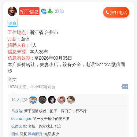
☑️回族/汉族,会认识字
酒仙
☑️厂吃厂住,坐班独立岗位
招工信息
拨打电话
综合工资60***00/月夜班补助24
清真
以上企业联系微信：www235350
————————————
工作地点 :
浙江省 台州市
☑️ 浙江区域工厂☑️
月薪 :
面议
————————————
招聘人数 :
1人
宏昌科技】
信息来源 :
本人发布
[玫瑰]年龄：男女 18-45 周岁
信息有效期 :
至2026年09月05日
[玫瑰]生产：洗衣机配件
本店低价转让，夫妻小店，设备齐全，电话18***27.微信同
[玫瑰]班次：两班倒
步
[玫瑰]食宿：包吃包住
全文
[玫瑰]薪资：保底18+计件
18724浏览、
半小时前[刷新]
微信：www235350
———————————
16
人点赞
【群创光电】
[玫瑰]年龄：男女 18-45周岁
马兹达:
新手面酱或者二把手，两口子，行不行
[玫瑰]生产：车载导航
deanwinger:
第一次干这个的要不要
[玫瑰]班次：两班倒
[玫瑰]食宿：包吃包住
么西么西:
老板，跑堂找上了没
[玫瑰]薪资：正式工底薪2660
酒仙
回复
嫣冉丽秀:
电话多少