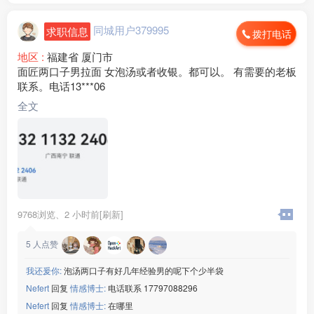
[玫瑰]食宿：包吃包住
[玫瑰]薪资：20元/小时
同城用户379995
求职信息
拨打电话
微信：www235350
地区 :
福建省 厦门市
———————————
面匠两口子男拉面 女泡汤或者收银。都可以。 有需要的老板
【华阳电子】
联系。电话13***06
[玫瑰]年龄：男女19-45周岁
[玫瑰]生产：变速箱外壳
全文
[玫瑰]班次：两班倒
[玫瑰]食宿：免费住宿和三餐
[玫瑰]薪资：19-20元/小时
微信：www235350
———————————
【常州电动车】
[玫瑰]年龄：男女 18-40 周岁
9768浏览、
2 小时前[刷新]
[玫瑰]生产：电动车
[玫瑰]班次：长白班为主
5
人点赞
[玫瑰]食宿：免费吃住
[玫瑰]薪资：19-27元/小时
我还爰你:
泡汤两口子有好几年经验男的呢下个少半袋
微信：www235350
Nefert
回复
情感博士:
电话联系 17797088296
———————————
Nefert
回复
情感博士:
在哪里
【温州力达】