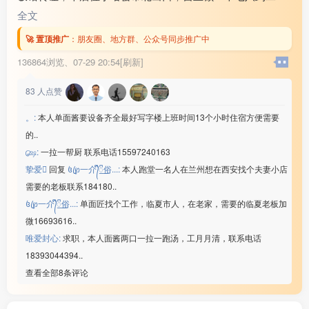
千，房租带住房3万2还剩半年房租，因家中有事现对外转
全文
让，有意向的联系18***21
🚀 置顶推广
：
朋友圈、地方群、公众号同步推广中
136864浏览、
07-29 20:54[刷新]
83
人点赞
。:
本人单面酱要设备齐全最好写字楼上班时间13个小时住宿方便需要
的..
௸:
一拉一帮厨 联系电话15597240163
挚爱
回复
꧔ꦿ℘一介᭄ᩚ꯭ᩚ俗...:
本人跑堂一名人在兰州想在西安找个夫妻小店
需要的老板联系184180..
꧔ꦿ℘一介᭄ᩚ꯭ᩚ俗...:
单面匠找个工作，临夏市人，在老家，需要的临夏老板加
微16693616..
唯爱封心:
求职，本人面酱两口一拉一跑汤，工月月清，联系电话
18393044394..
查看全部8条评论