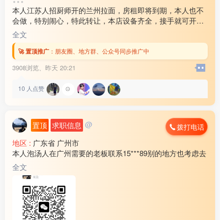
转让费 :
1万-3万元
本人江苏人招厨师开的兰州拉面，房租即将到期，本人也不
店面面积 :
30㎡ (平米)
会做，特别闹心，特此转让，本店设备齐全，接手就可开
周边环境 :
工厂 小区 商超 车站
业，低价转让
店内设施 :
齐全
全文
🚀 置顶推广
：
朋友圈、地方群、公众号同步推广中
3908浏览、
昨天 20:21
10
人点赞
@
置顶
求职信息
拨打电话
地区 :
广东省 广州市
本人泡汤人在广州需要的老板联系15***89别的地方也考虑去
全文