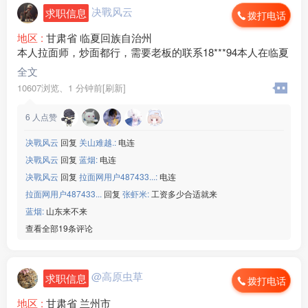
决戰风云
求职信息
拨打电话
地区 :
甘肃省 临夏回族自治州
本人拉面师，炒面都行，需要老板的联系18***94本人在临夏
全文
10607浏览、
1 分钟前[刷新]
6
人点赞
决戰风云
回复
关山难越.:
电连
决戰风云
回复
蓝烟:
电连
决戰风云
回复
拉面网用户487433...:
电连
拉面网用户487433...
回复
张虾米:
工资多少合适就来
蓝烟:
山东来不来
查看全部19条评论
@高原虫草
求职信息
拨打电话
地区 :
甘肃省 兰州市