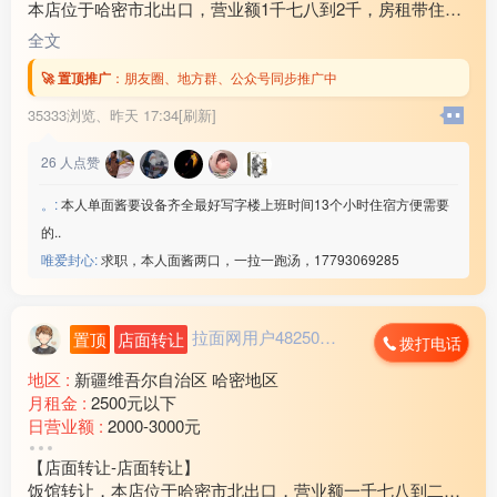
本店位于哈密市北出口，营业额1千七八到2千，房租带住房
3万2还剩十个月房租，因家中有事现对外转让，装让费15
全文
万，有意向的联系18***21
🚀 置顶推广
：
朋友圈、地方群、公众号同步推广中
35333浏览、
昨天 17:34[刷新]
26
人点赞
。:
本人单面酱要设备齐全最好写字楼上班时间13个小时住宿方便需要
的..
唯爱封心:
求职，本人面酱两口，一拉一跑汤，17793069285
拉面网用户482503...
置顶
店面转让
拨打电话
地区 :
新疆维吾尔自治区 哈密地区
月租金 :
2500元以下
日营业额 :
2000-3000元
转让费 :
10万-15万元
【店面转让-店面转让】
饭馆转让，本店位于哈密市北出口，营业额一千七八到二