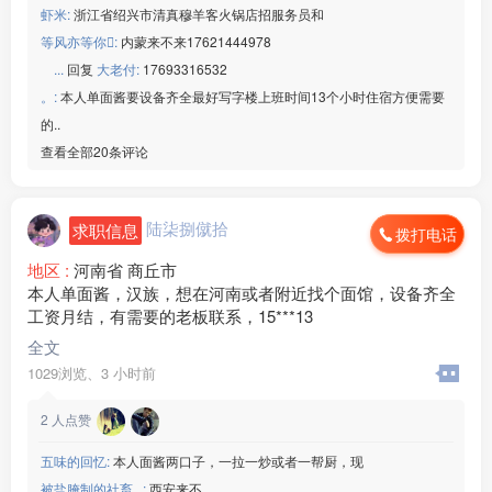
虾米:
浙江省绍兴市清真穆羊客火锅店招服务员和
等风亦等你:
内蒙来不来17621444978
ㅤㅤ ㅤㅤㅤㅤ ...
回复
大老付:
17693316532
。:
本人单面酱要设备齐全最好写字楼上班时间13个小时住宿方便需要
的..
查看全部20条评论
陆柒捌僦拾
求职信息
拨打电话
地区 :
河南省 商丘市
本人单面酱，汉族，想在河南或者附近找个面馆，设备齐全
工资月结，有需要的老板联系，15***13
全文
1029浏览、
3 小时前
2
人点赞
五味的回忆:
本人面酱两口子，一拉一炒或者一帮厨，现
被盐腌制的社畜...:
西安来不