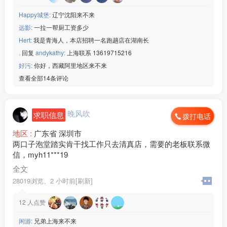
Happy城堡:
辽宁沈阳来不来
远影:
一拉一帮厨工资多少
Hert:
我是青海人，本店招聘一名跑趟店在湖南长
.
回复
andykathy:
上海联系 13619715216
好污:
你好，西藏阿里地区来不来
查看全部14条评论
晚风吹
求职信息
拨打电话
地区 :
广东省 深圳市
两口子泡堂踏实肯干找工作只去清真店，需要的老板联系微
信，myh11***19
全文
28019浏览、
2 小时前[刷新]
12
人点赞
闲游:
兄弟上海来不来