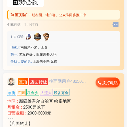
🚀 置顶推广
：
朋友圈、地方群、公众号同步推广中
419浏览、
1 小时前
3
人点赞
Haku:
南昌来不来。工资
荣一:
老板你好，现在需要人吗
寻找天使的男:
上海来不来 兄弟
拉面网用户482503...
置顶
店面转让
拨打电话
临街
底商
租金少
人流大
设备齐全
地区 :
新疆维吾尔自治区 哈密地区
月租金 :
2500元以下
日营业额 :
2000-3000元
转让费 :
10万-15万元
【店面转让】