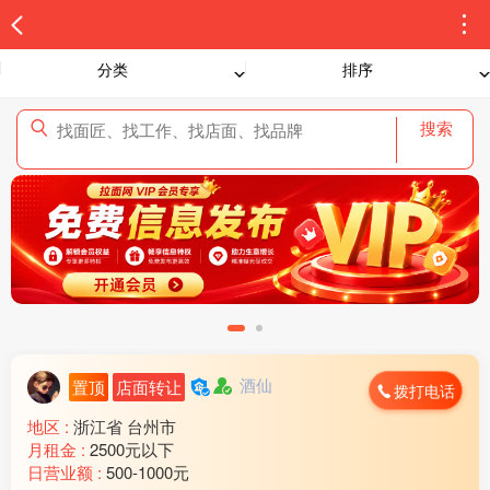
分类
排序
搜索
酒仙
置顶
店面转让
拨打电话
地区 :
浙江省 台州市
月租金 :
2500元以下
日营业额 :
500-1000元