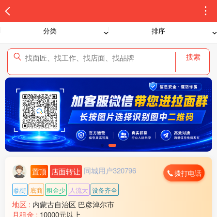
分类
排序
搜索
同城用户320796
置顶
店面转让
拨打电话
临街
底商
租金少
人流大
设备齐全
地区 :
内蒙古自治区 巴彦淖尔市
月租金 :
10000元以上