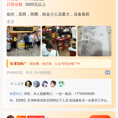
日营业额 :
5000元以上
转让费 :
15万以上
临街，底商，商圈，租金少人流量大，设备集权
水电费 :
1500元以上
外卖情况 :
没有
全文
店面面积 :
240㎡ (平米)
周边环境 :
学校 小区 商超 公园 市场 其他
店内设施 :
水电 燃气 电视 空调 电话 WIFI 齐全
🚀 置顶推广
：
朋友圈、地方群、公众号同步推广中
23999浏览、
昨天 20:09[刷新]
19
人点赞
唯爱封心:
求职，本人面酱两口，一拉一跑汤，17793069285
枫:
【招聘】天津静海清真店招聘以下人员:泡汤服务员一名要求工作认..