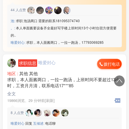
44
人点赞
池:
求职 泡汤两口 需要的联系181095374740
。:
本人单面酱要设备齐全最好写字楼上班时间13个小时住宿方便需要
的..
唯爱封心:
求职，本人面酱两口，一拉一跑汤，17793069285
唯爱封心
求职信息
拨打电话
地区 :
其他 其他
求职，本人面酱两口，一拉一跑汤，上班时间不要超过13小
时，工资月月清，联系电话17***85
全文
19866浏览、
29 分钟前[刷新]
8
人点赞
唯爱封心
回复
互倾述:
电话聊