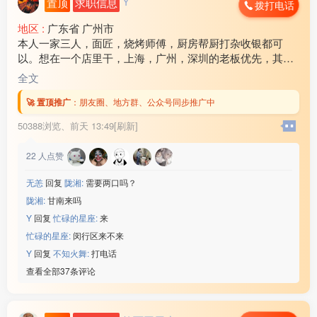
Y
置顶
求职信息
拨打电话
地区 :
广东省 广州市
本人一家三人，面匠，烧烤师傅，厨房帮厨打杂收银都可
以。想在一个店里干，上海，广州，深圳的老板优先，其他
地方也可以考虑！ 工资各方面问题可以电话商量，谈好后随
全文
时可以出发！联系电话17***18
🚀 置顶推广
：
朋友圈、地方群、公众号同步推广中
50388浏览、
前天 13:49[刷新]
22
人点赞
无恙
回复
陇湘:
需要两口吗？
陇湘:
甘南来吗
Y
回复
忙碌的星座:
来
忙碌的星座:
闵行区来不来
Y
回复
不知火舞:
打电话
查看全部37条评论