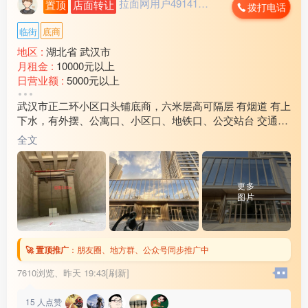
拉面网用户491412...
置顶
店面转让
拨打电话
临街
底商
地区 :
湖北省 武汉市
月租金 :
10000元以上
日营业额 :
5000元以上
转让费 :
面议
武汉市正二环小区口头铺底商，六米层高可隔层 有烟道 有上
周边环境 :
学校 小区 车站 市场
下水，有外摆、公寓口、小区口、地铁口、公交站台 交通便
店内设施 :
水电 燃气 齐全
利周边超3000户养活九间铺子。二层健身、棋牌、会所等业
全文
态汇聚人流
更多
图片
🚀 置顶推广
：
朋友圈、地方群、公众号同步推广中
7610浏览、
昨天 19:43[刷新]
15
人点赞