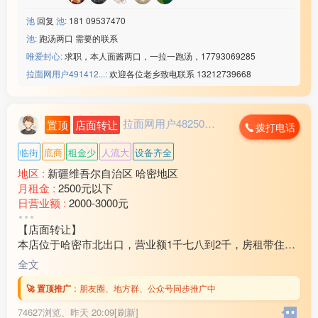
池
回复
池:
181 09537470
池:
跑汤两口 需要的联系
唯爱封心:
求职，本人面酱两口，一拉一跑汤，17793069285
拉面网用户491412...:
欢迎各位老乡致电联系 13212739668
拉面网用户482503...
置顶
店面转让
拨打电话
临街
底商
租金少
人流大
设备齐全
地区 :
新疆维吾尔自治区 哈密地区
月租金 :
2500元以下
日营业额 :
2000-3000元
转让费 :
10万-15万元
【店面转让】
本店位于哈密市北出口，营业额1千七八到2千，房租带住房
3万2还剩十个月房租，因家中有事现对外转让，装让费15
全文
万，有意向的联系18***21
🚀 置顶推广
：
朋友圈、地方群、公众号同步推广中
74627浏览、
昨天 20:09[刷新]