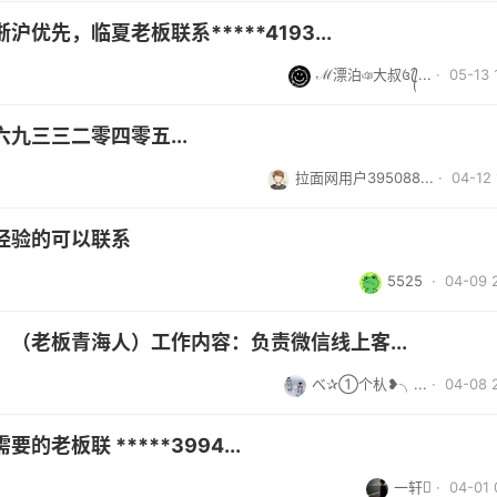
先，临夏老板联系*****4193...
ℳ漂泊ঞ大叔꧔ꦿ᭄...
· 05-13 
九三三二零四零五...
拉面网用户395088...
· 04-12 
经验的可以联系
5525
· 04-09 
（老板青海人）工作内容：负责微信线上客...
べ✰①个朲❥╮...
· 04-08 
板联 *****3994...
一轩
· 04-01 