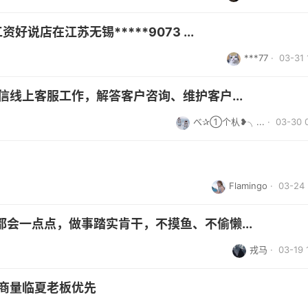
说店在江苏无锡*****9073 ...
***77
· 03-31 
信线上客服工作，解答客户咨询、维护客户...
べ✰①个朲❥╮...
· 03-30 
Flamingo
· 03-24 
会一点点，做事踏实肯干，不摸鱼、不偷懒...
戎马
· 03-19 
好商量临夏老板优先