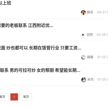
以上班
鹤花
· 04-21 
要的老板联系 江西附近优...
羽然
· 03-29 
面 炒也都可以 长期在饭管行业 只要工资...
槑槑
· 01-25 
系 男的可拉可炒 女的帮厨 希望能长期...
另司
· 01-25 
首页
1
尾页