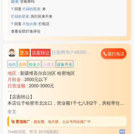
陇湘:
甘南来吗
Y
回复
忙碌的星座:
来
忙碌的星座:
闵行区来不来
Y
回复
不知火舞:
打电话
查看全部37条评论
拉面网用户482503...
置顶
店面转让
拨打电话
临街
底商
租金少
人流大
设备齐全
地区 :
新疆维吾尔自治区 哈密地区
月租金 :
2500元以下
日营业额 :
2000-3000元
转让费 :
10万-15万元
【店面转让】
本店位于哈密市北出口，营业额1千七八到2千，房租带住房
3万2还剩十个月房租，因家中有事现对外转让，装让费15
全文
万，有意向的联系18***21
🚀 置顶推广
：
朋友圈、地方群、公众号同步推广中
74480浏览、
昨天 20:09[刷新]