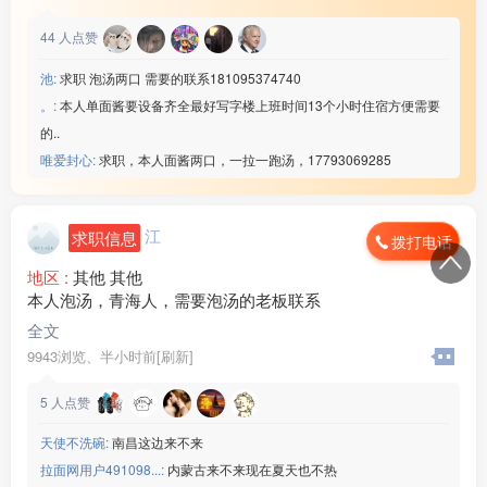
44
人点赞
池:
求职 泡汤两口 需要的联系181095374740
。:
本人单面酱要设备齐全最好写字楼上班时间13个小时住宿方便需要
的..
唯爱封心:
求职，本人面酱两口，一拉一跑汤，17793069285
江
求职信息
拨打电话
地区 :
其他 其他
本人泡汤，青海人，需要泡汤的老板联系
全文
9943浏览、
半小时前[刷新]
5
人点赞
天使不洗碗:
南昌这边来不来
拉面网用户491098...:
内蒙古来不来现在夏天也不热