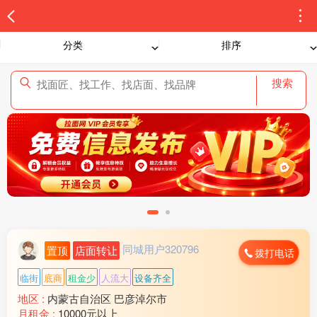
分类
排序
搜索
同城用户320796
置顶
店面转让
拨打电话
临街
底商
租金少
人流大
设备齐全
地区 :
内蒙古自治区 巴彦淖尔市
月租金 :
10000元以上