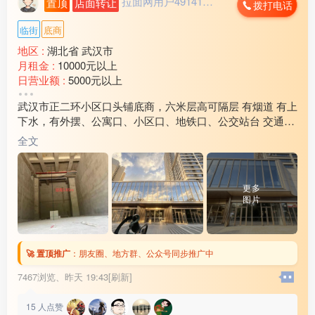
拉面网用户491412...
置顶
店面转让
拨打电话
临街
底商
地区 :
湖北省 武汉市
月租金 :
10000元以上
日营业额 :
5000元以上
转让费 :
面议
武汉市正二环小区口头铺底商，六米层高可隔层 有烟道 有上
周边环境 :
学校 小区 车站 市场
下水，有外摆、公寓口、小区口、地铁口、公交站台 交通便
店内设施 :
水电 燃气 齐全
利周边超3000户养活九间铺子。二层健身、棋牌、会所等业
全文
态汇聚人流
更多
图片
🚀 置顶推广
：
朋友圈、地方群、公众号同步推广中
7467浏览、
昨天 19:43[刷新]
15
人点赞