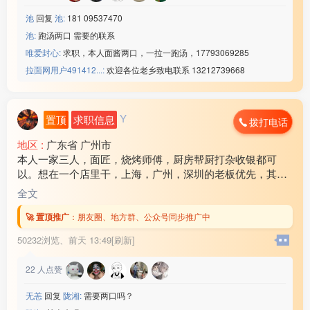
池
回复
池:
181 09537470
池:
跑汤两口 需要的联系
唯爱封心:
求职，本人面酱两口，一拉一跑汤，17793069285
拉面网用户491412...:
欢迎各位老乡致电联系 13212739668
Y
置顶
求职信息
拨打电话
地区 :
广东省 广州市
本人一家三人，面匠，烧烤师傅，厨房帮厨打杂收银都可
以。想在一个店里干，上海，广州，深圳的老板优先，其他
地方也可以考虑！ 工资各方面问题可以电话商量，谈好后随
全文
时可以出发！联系电话17***18
🚀 置顶推广
：
朋友圈、地方群、公众号同步推广中
50232浏览、
前天 13:49[刷新]
22
人点赞
无恙
回复
陇湘:
需要两口吗？