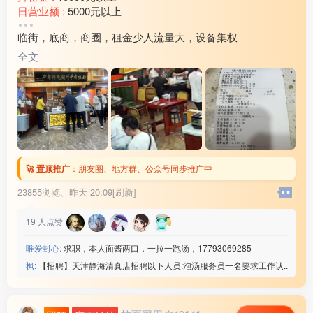
日营业额 :
5000元以上
转让费 :
15万以上
临街，底商，商圈，租金少人流量大，设备集权
水电费 :
1500元以上
外卖情况 :
没有
全文
店面面积 :
240㎡ (平米)
周边环境 :
学校 小区 商超 公园 市场 其他
店内设施 :
水电 燃气 电视 空调 电话 WIFI 齐全
🚀 置顶推广
：
朋友圈、地方群、公众号同步推广中
23855浏览、
昨天 20:09[刷新]
19
人点赞
唯爱封心:
求职，本人面酱两口，一拉一跑汤，17793069285
枫:
【招聘】天津静海清真店招聘以下人员:泡汤服务员一名要求工作认..