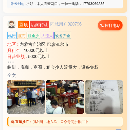
唯爱封心:
求职，本人面酱两口，一拉一跑汤，17793069285
同城用户320796
置顶
店面转让
拨打电话
临街
底商
租金少
人流大
设备齐全
地区 :
内蒙古自治区 巴彦淖尔市
月租金 :
10000元以上
日营业额 :
5000元以上
转让费 :
15万以上
临街，底商，商圈，租金少人流量大，设备集权
水电费 :
1500元以上
外卖情况 :
没有
全文
店面面积 :
240㎡ (平米)
周边环境 :
学校 小区 商超 公园 市场 其他
店内设施 :
水电 燃气 电视 空调 电话 WIFI 齐全
🚀 置顶推广
：
朋友圈、地方群、公众号同步推广中