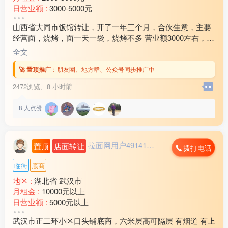
日营业额 :
3000-5000元
转让费 :
15万以上
山西省大同市饭馆转让，开了一年三个月，合伙生意，主要
水电费 :
500元以下
经营面，烧烤，面一天一袋，烧烤不多 营业额3000左右，加
外卖情况 :
经常
上外卖3300左右 房租饭馆40000.住房15000，加起来5500
店面面积 :
120㎡ (平米)
全文
0，房租还剩9个月，全部用的是天然气，要价27万，实心要
周边环境 :
学校 小区 商超 车站 公园
的打电话 过嘴瘾的就别玩了 以上内容全部属实 欢迎随时考
🚀 置顶推广
：
朋友圈、地方群、公众号同步推广中
店内设施 :
齐全
察13***45
2472浏览、
8 小时前
8
人点赞
拉面网用户491412...
置顶
店面转让
拨打电话
临街
底商
地区 :
湖北省 武汉市
月租金 :
10000元以上
日营业额 :
5000元以上
转让费 :
面议
武汉市正二环小区口头铺底商，六米层高可隔层 有烟道 有上
周边环境 :
学校 小区 车站 市场