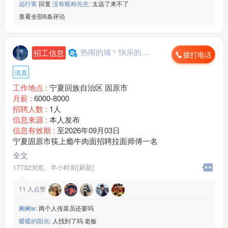
远行客
回复
没有昵称先生:
太远了来不了
查看全部6条评论
热闹的城丶快乐的心...
招工信息
拨打电话
清真
工作地点 :
宁夏回族自治区 固原市
月薪 :
6000-8000
招聘人数 :
1人
信息来源 :
本人发布
信息有效期 :
至2026年09月03日
宁夏固原市筷上瘾牛肉面招聘拉面师傅一名
全文
17732浏览、
半小时前[刷新]
11
人点赞
阑阑w:
两个人传菜员还要吗
暖暖的阳光:
人找到了吗 老板