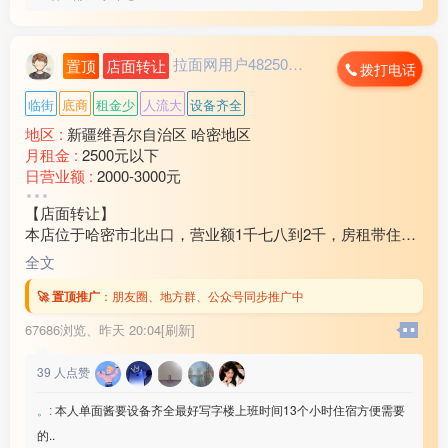
拉面网用户482503...
置顶
店面转让
拨打电话
临街
底商
租金少
人流大
设备齐全
地区 :
新疆维吾尔自治区 哈密地区
月租金 :
2500元以下
日营业额 :
2000-3000元
转让费 :
10万-15万元
【店面转让】
本店位于哈密市北出口，营业额1千七八到2千，房租带住房
3万2还剩十个月房租，因家中有事现对外转让，装让费15
全文
万，有意向的联系18***21
🚀 置顶推广
：
朋友圈、地方群、公众号同步推广中
67686浏览、
昨天 20:04[刷新]
39
人点赞
。:
本人单面酱要设备齐全最好写字楼上班时间13个小时住宿方便需要
的..