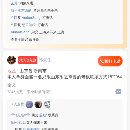
玄月:
内蒙来啦
就一卖东西的:
兰州西固来不来
Y
回复
AmberSong:
打电话
Y
回复
想乐哇哈:
打电话
AmberSong:
弟兄 上海来不来 上海
查看全部31条评论
韩先生
求职信息
拨打电话
地区 :
山东省 济南市
本人单身面酱一名只限山东附近需要的老板联系方式15***64
全文
7345浏览、
半小时前[刷新]
3
人点赞
༒࿈无名࿈༒
回复
蓝烟:
联系我
庄闲闲:
江苏无锡来不来
。
回复
快乐天使2:
上海来不来