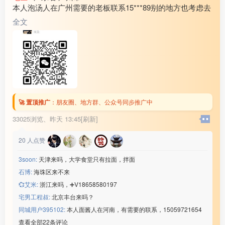
本人泡汤人在广州需要的老板联系15***89别的地方也考虑去
全文
🚀 置顶推广
：
朋友圈、地方群、公众号同步推广中
33025浏览、
昨天 13:45[刷新]
20
人点赞
3soon:
天津来吗，大学食堂只有拉面，拌面
石博:
海珠区来不来
💞艾米:
浙江来吗，➕V18658580197
宅男工程叔:
北京丰台来吗？
同城用户395102:
本人面酱人在河南，有需要的联系，15059721654
查看全部22条评论