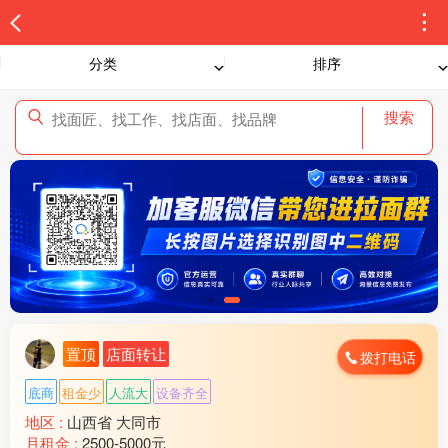
分类
排序
搜索
置顶
店面转让
拨打电话
底商
租金少
人流大
设备齐全
地区 :
山西省 大同市
月租金 :
2500-5000元