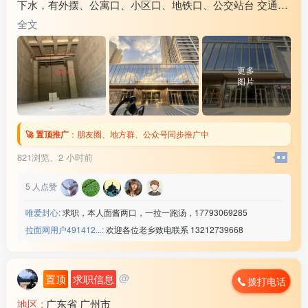
下水，有外摆、公寓口、小区口、地铁口、公交站台 交通便
店内设施 :
水电 燃气 齐全
利周边超3000户养活九间铺子。二层健身、棋牌、会所等业
全文
态汇聚人流
更多
图片
🚀 置顶推广
：
朋友圈、地方群、公众号同步推广中
821浏览、
2 小时前
5
人点赞
唯爱封心:
求职，本人面酱两口，一拉一跑汤，17793069285
拉面网用户491412...:
欢迎各位老乡致电联系 13212739668
@
置顶
求职信息
拨打电话
地区 :
广东省 广州市