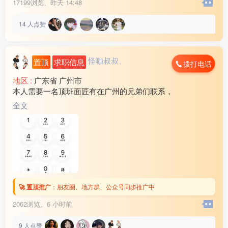
17199浏览、
昨天 14:48
14
人点赞
怪咖叔叔、
置顶
求职信息
拨打电话
地区 :
广东省 广州市
本人需要一名顶班面匠有在广州的兄弟们联系，
全文
🚀 置顶推广
：
朋友圈、地方群、公众号同步推广中
2062浏览、
6 小时前
9
人点赞