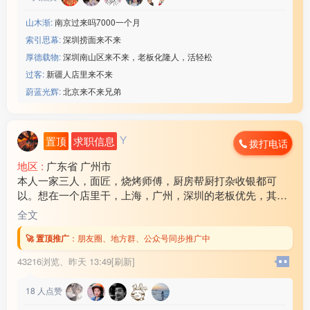
山木渐:
南京过来吗7000一个月
索引思幕:
深圳捞面来不来
厚德载物:
深圳南山区来不来，老板化隆人，活轻松
过客:
新疆人店里来不来
蔚蓝光辉:
北京来不来兄弟
Y
置顶
求职信息
拨打电话
地区 :
广东省 广州市
本人一家三人，面匠，烧烤师傅，厨房帮厨打杂收银都可
以。想在一个店里干，上海，广州，深圳的老板优先，其他
地方也可以考虑！ 工资各方面问题可以电话商量，谈好后随
全文
时可以出发！联系电话17***18
🚀 置顶推广
：
朋友圈、地方群、公众号同步推广中
43216浏览、
昨天 13:49[刷新]
18
人点赞