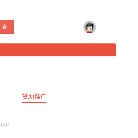
 索
赞助推广
11:13