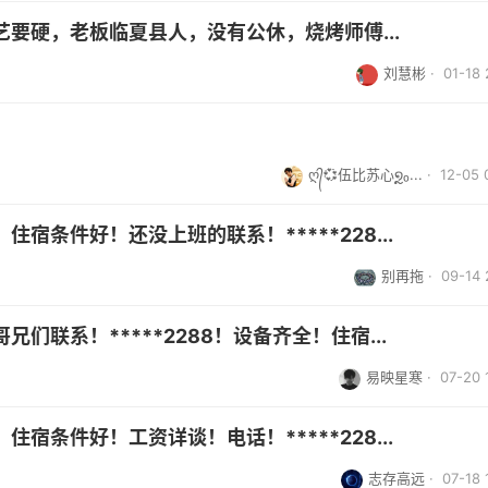
要硬，老板临夏县人，没有公休，烧烤师傅...
刘慧彬
· 01-18 
ღ᭄💞伍比苏心໑ຼ₀...
· 12-05 
宿条件好！还没上班的联系！*****228...
别再拖
· 09-14 
联系！*****2288！设备齐全！住宿...
易映星寒
· 07-20 
宿条件好！工资详谈！电话！*****228...
志存高远
· 07-18 