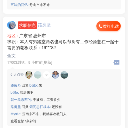
五味的回忆:
舟山市来不来
路痴坚
求职信息
拨打电话
地区 :
广东省 惠州市
求职：本人有男跑堂两名也可以帮厨有工作经验想在一起干
需要的老板联系：19***82
全文
17003浏览、
9 小时前[刷新]
6
人点赞
路痴坚
回复
b倔o:
来
b倔o:
深圳来不
就一卖东西的:
宁波有，工资多少
路痴坚
回复
索问思打板本:
还没有
Mystic:
云南来不来，我就喜欢教门人
查看全部7条评论