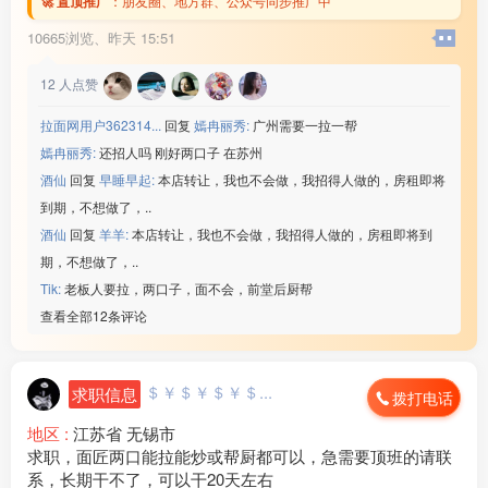
🚀 置顶推广
：
朋友圈、地方群、公众号同步推广中
10665浏览、
昨天 15:51
12
人点赞
拉面网用户362314...
回复
嫣冉丽秀:
广州需要一拉一帮
嫣冉丽秀:
还招人吗 刚好两口子 在苏州
酒仙
回复
早睡早起:
本店转让，我也不会做，我招得人做的，房租即将
到期，不想做了，..
酒仙
回复
羊羊:
本店转让，我也不会做，我招得人做的，房租即将到
期，不想做了，..
Tik:
老板人要拉，两口子，面不会，前堂后厨帮
查看全部12条评论
＄￥＄￥＄￥＄...
求职信息
拨打电话
地区 :
江苏省 无锡市
求职，面匠两口能拉能炒或帮厨都可以，急需要顶班的请联
系，长期干不了，可以干20天左右