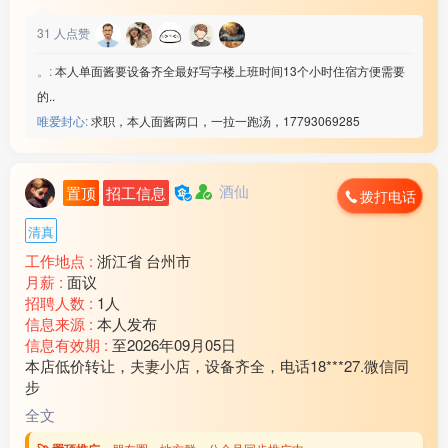
31
人点赞
。:
本人单面酱要设备齐全最好写字楼上班时间13个小时住宿方便需要
的..
唯爱封心:
求职，本人面酱两口，一拉一跑汤，17793069285
酒仙
置顶
招工信息
拨打电话
清真
工作地点 :
浙江省 台州市
月薪 :
面议
招聘人数 :
1人
信息来源 :
本人发布
信息有效期 :
至2026年09月05日
本店低价转让，夫妻小店，设备齐全，电话18***27.微信同
步
全文