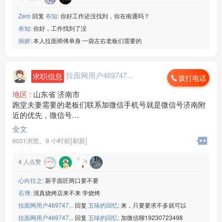
Zero
回复
布知:
你好工作还没找到，你在南通吗？
布知:
你好，工作找到了没
病娇:
本人拉面师傅单身 一袋左右老板们需要的
拉面网用户469747...
求职信息
拨打电话
地区 :
山东省 济南市
跑堂夫妻需要的老板们联系加微信手机号就是微信号济南附
近的优先，微信号
StarWithU520
全文
6031浏览、
8 小时前[刷新]
4
人点赞
心向往之:
新手面匠两口要不要
石博:
清真烧烤店来不来 学烧烤
拉面网用户469747...
回复
五味的回忆:
来，只要要求不多就可以
拉面网用户469747...
回复
五味的回忆:
加微信聊19230723498