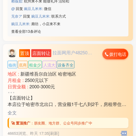
赖薇如:
杭州来不来 能做礼拜 活轻松
@
回复
豌豆儿米米:
微信
无奈ア
回复
豌豆儿米米:
联系方式
豌豆儿米米:
廊坊，小店来不来
查看全部13条评论
拉面网用户482503...
置顶
店面转让
拨打电话
临街
底商
租金少
人流大
设备齐全
地区 :
新疆维吾尔自治区 哈密地区
月租金 :
2500元以下
日营业额 :
2000-3000元
转让费 :
10万-15万元
【店面转让】
本店位于哈密市北出口，营业额1千七八到2千，房租带住房
3万2还剩十个月房租，因家中有事现对外转让，装让费15
全文
万，有意向的联系18***21
🚀 置顶推广
：
朋友圈、地方群、公众号同步推广中
46653浏览、
昨天 17:35[刷新]