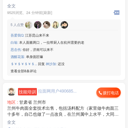
全文
9525浏览、
24 分钟前[刷新]
5
人点赞
吾爱我Q:
江苏昆山来不来
白瑜:
本人面酱两口，一拉帮厨人在杭州需要的老
思念伤:
你好，济南可以来不
酒醒花落:
单身面匠嘛
＄￥＄￥＄￥＄...
回复
神沙加:
还没
查看全部8条评论
拉面网用户490685...
技能培训
拨打电话
地区 :
甘肃省 兰州市
兰州牛肉面全套技术出售，包括汤料配方（家里做牛肉面三
十多年，自己也做了一点改良，在兰州属中上水平，大同小
异，关键还在于经营者的用心），煮肉方法，炸辣椒油方
全文
法，以及全过程的一些细节等。炒面条，臊子面，凉面也可