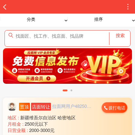
分类
排序
搜索
拉面网用户482503...
置顶
店面转让
拨打电话
地区 :
新疆维吾尔自治区 哈密地区
月租金 :
2500元以下
日营业额 :
2000-3000元