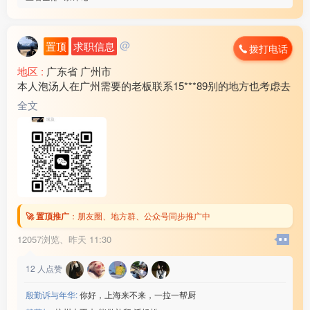
@
置顶
求职信息
拨打电话
地区 :
广东省 广州市
本人泡汤人在广州需要的老板联系15***89别的地方也考虑去
全文
🚀 置顶推广
：
朋友圈、地方群、公众号同步推广中
12057浏览、
昨天 11:30
12
人点赞
殷勤诉与年华:
你好，上海来不来，一拉一帮厨