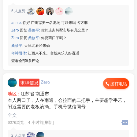
5
人点赞
annie:
你好 广州需要一名泡汤 可以来吗 各方非
Zero
回复
桑修平:
你的店离韩墅市场有几公里？
Zero
回复
桑修平:
你要两口子吗？
桑修平:
天津北辰区来俩
考神附体:
江西来不来。老板康乐人好说话
查看全部9条评论
Zero
求职信息
拨打电话
地区 :
江苏省 南通市
本人两口子，人在南通，会拉面的二把手，主要想学手艺，
附近需要的老板滴滴。手机号微信同号
全文
6276浏览、
4 小时前[刷新]
2
人点赞