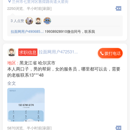
兰州市七里河区敦煌路街道火星街
分享，联系电话19***10（微信同号）
2250浏览、
半小时前[刷新]
3
人点赞
拉面网用户490685...:
19938928910微信同号，联系我
拉面网用户472531...
求职信息
拨打电话
地区 :
黑龙江省 哈尔滨市
本人两口子，男的帮厨，女的服务员，哪里都可以去，需要
的老板联系13***48
全文
5870浏览、
半小时前[刷新]