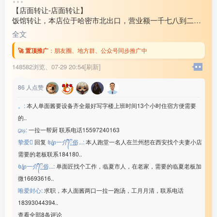
转让费 :
10万-15万元
【店面转让-店面转让】
饭馆转让，本店位于哈密市北出口，营业额一千七八到二
千，房租带住房3万2还剩半年房租，因家中有事现对外转
全文
让，有意向的联系18***21
🚀 置顶推广
：
朋友圈、地方群、公众号同步推广中
148582浏览、
07-29 20:54[刷新]
86
人点赞
。:
本人单面酱要设备齐全最好写字楼上班时间13个小时住宿方便需要
的..
௸:
一拉一帮厨 联系电话15597240163
挚爱
回复
꧔ꦿ℘一介᭄ᩚ꯭ᩚ俗...:
本人跑堂一名人在兰州想在西安找个夫妻小店
需要的老板联系184180..
꧔ꦿ℘一介᭄ᩚ꯭ᩚ俗...:
单面匠找个工作，临夏市人，在老家，需要的临夏老板加
微16693616..
唯爱封心:
求职，本人面酱两口一拉一跑汤，工月月清，联系电话
18393044394..
查看全部8条评论