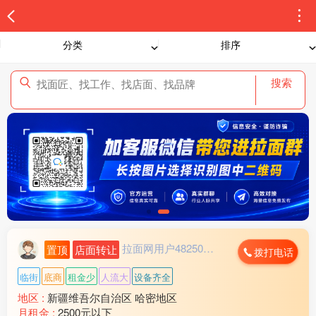
分类
排序
搜索
拉面网用户482503...
置顶
店面转让
拨打电话
临街
底商
租金少
人流大
设备齐全
地区 :
新疆维吾尔自治区 哈密地区
月租金 :
2500元以下