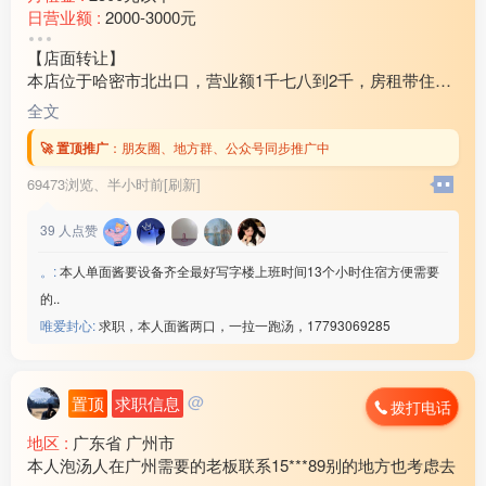
日营业额 :
2000-3000元
转让费 :
10万-15万元
【店面转让】
本店位于哈密市北出口，营业额1千七八到2千，房租带住房
3万2还剩十个月房租，因家中有事现对外转让，装让费15
全文
万，有意向的联系18***21
🚀 置顶推广
：
朋友圈、地方群、公众号同步推广中
69473浏览、
半小时前[刷新]
39
人点赞
。:
本人单面酱要设备齐全最好写字楼上班时间13个小时住宿方便需要
的..
唯爱封心:
求职，本人面酱两口，一拉一跑汤，17793069285
@
置顶
求职信息
拨打电话
地区 :
广东省 广州市
本人泡汤人在广州需要的老板联系15***89别的地方也考虑去