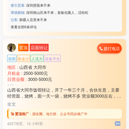
索引思幕:
深圳捞面来不来
厚德载物:
深圳南山区来不来，老板化隆人，活轻松
过客:
新疆人店里来不来
查看全部6条评论
置顶
店面转让
拨打电话
底商
租金少
人流大
设备齐全
地区 :
山西省 大同市
月租金 :
2500-5000元
日营业额 :
3000-5000元
转让费 :
15万以上
山西省大同市饭馆转让，开了一年三个月，合伙生意，主要
水电费 :
500元以下
经营面，烧烤，面一天一袋，烧烤不多 营业额3000左右，加
外卖情况 :
经常
上外卖3300左右 房租饭馆40000.住房15000，加起来5500
店面面积 :
120㎡ (平米)
全文
0，房租还剩9个月，全部用的是天然气，要价27万，实心要
周边环境 :
学校 小区 商超 车站 公园
的打电话 过嘴瘾的就别玩了 以上内容全部属实 欢迎随时考
🚀 置顶推广
：
朋友圈、地方群、公众号同步推广中
店内设施 :
齐全
察13***45
4227浏览、
12 小时前