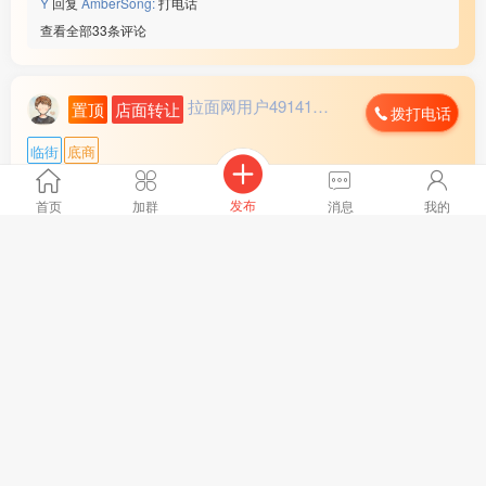
Y
回复
AmberSong:
打电话
查看全部33条评论
拉面网用户491412...
置顶
店面转让
拨打电话
临街
底商
地区 :
湖北省 武汉市
月租金 :
10000元以上
发布
首页
加群
消息
我的
日营业额 :
5000元以上
转让费 :
面议
武汉市正二环小区口头铺底商，六米层高可隔层 有烟道 有上
周边环境 :
学校 小区 车站 市场
下水，有外摆、公寓口、小区口、地铁口、公交站台 交通便
店内设施 :
水电 燃气 齐全
利周边超3000户养活九间铺子。二层健身、棋牌、会所等业
全文
态汇聚人流
更多
图片