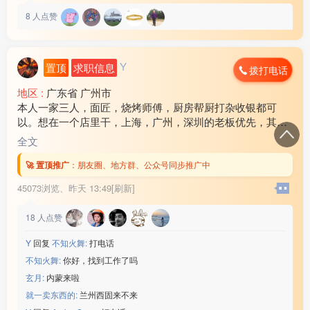
8
人点赞
Y
置顶
求职信息
拨打电话
地区 :
广东省 广州市
本人一家三人，面匠，烧烤师傅，厨房帮厨打杂收银都可
以。想在一个店里干，上海，广州，深圳的老板优先，其他
地方也可以考虑！ 工资各方面问题可以电话商量，谈好后随
全文
时可以出发！联系电话17***18
🚀 置顶推广
：
朋友圈、地方群、公众号同步推广中
45073浏览、
昨天 13:49[刷新]
18
人点赞
Y
回复
不知火舞:
打电话
不知火舞:
你好，找到工作了吗
玄月:
内蒙来啦
就一卖东西的:
兰州西固来不来