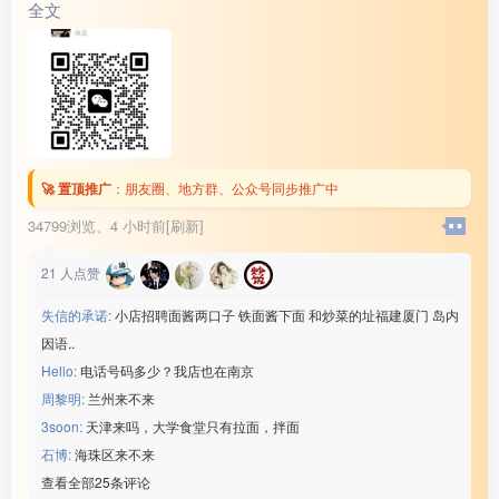
全文
🚀 置顶推广
：
朋友圈、地方群、公众号同步推广中
34799浏览、
4 小时前[刷新]
21
人点赞
失信的承诺:
小店招聘面酱两口子 铁面酱下面 和炒菜的址福建厦门 岛内
因语..
Hello:
电话号码多少？我店也在南京
周黎明:
兰州来不来
3soon:
天津来吗，大学食堂只有拉面，拌面
石博:
海珠区来不来
查看全部25条评论