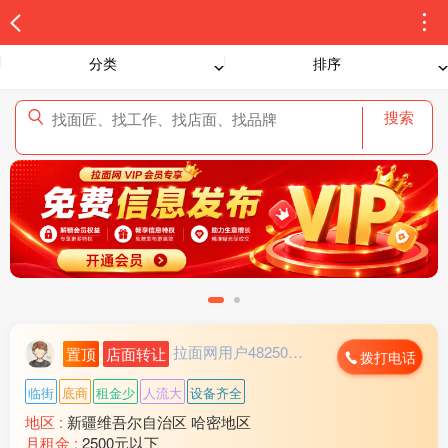
分类
排序
搜索
拉面网用户482503...
置顶
店面转让
拨打电话
临街
底商
租金少
人流大
设备齐全
地区 :
新疆维吾尔自治区 哈密地区
月租金 :
2500元以下