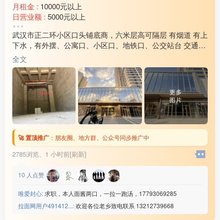
月租金 :
10000元以上
日营业额 :
5000元以上
转让费 :
面议
武汉市正二环小区口头铺底商，六米层高可隔层 有烟道 有上
周边环境 :
学校 小区 车站 市场
下水，有外摆、公寓口、小区口、地铁口、公交站台 交通便
店内设施 :
水电 燃气 齐全
利周边超3000户养活九间铺子。二层健身、棋牌、会所等业
全文
态汇聚人流
更多
图片
🚀 置顶推广
：
朋友圈、地方群、公众号同步推广中
2785浏览、
1 小时前[刷新]
10
人点赞
唯爱封心:
求职，本人面酱两口，一拉一跑汤，17793069285
拉面网用户491412...:
欢迎各位老乡致电联系 13212739668