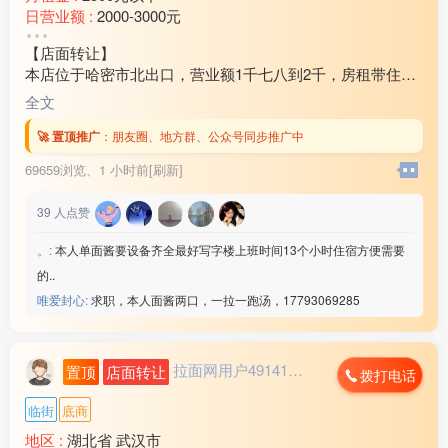
日营业额 :
2000-3000元
转让费 :
10万-15万元
【店面转让】
本店位于哈密市北出口，营业额1千七八到2千，房租带住房
3万2还剩十个月房租，因家中有事现对外转让，装让费15
全文
万，有意向的联系18***21
🚀 置顶推广
：
朋友圈、地方群、公众号同步推广中
69659浏览、
1 小时前[刷新]
39
人点赞
。:
本人单面酱要设备齐全最好写字楼上班时间13个小时住宿方便需要
的..
唯爱封心:
求职，本人面酱两口，一拉一跑汤，17793069285
拉面网用户491412...
置顶
店面转让
拨打电话
临街
底商
地区 :
湖北省 武汉市