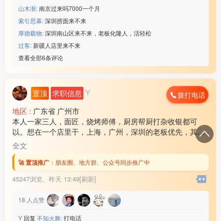
山木渐:
南京过来吗7000一个月
索引思幕:
深圳捞面来不来
厚德载物:
深圳南山区来不来，老板化隆人，活轻松
过客:
新疆人店里来不来
查看全部6条评论
Y
置顶
求职信息
拨打电话
地区 :
广东省 广州市
本人一家三人，面匠，烧烤师傅，厨房帮厨打杂收银都可
以。想在一个店里干，上海，广州，深圳的老板优先，其他
地方也可以考虑！ 工资各方面问题可以电话商量，谈好后随
全文
时可以出发！联系电话17***18
🚀 置顶推广
：
朋友圈、地方群、公众号同步推广中
45247浏览、
昨天 13:49[刷新]
18
人点赞
Y
回复
不知火舞:
打电话