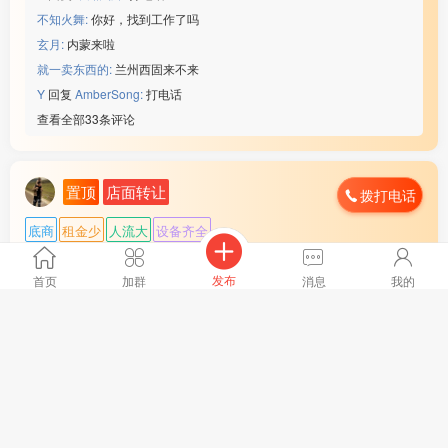
不知火舞:
你好，找到工作了吗
玄月:
内蒙来啦
就一卖东西的:
兰州西固来不来
Y
回复
AmberSong:
打电话
查看全部33条评论
置顶
店面转让
拨打电话
底商
租金少
人流大
设备齐全
地区 :
山西省 大同市
月租金 :
2500-5000元
发布
首页
加群
消息
我的
日营业额 :
3000-5000元
转让费 :
15万以上
山西省大同市饭馆转让，开了一年三个月，合伙生意，主要
水电费 :
500元以下
经营面，烧烤，面一天一袋，烧烤不多 营业额3000左右，加
外卖情况 :
经常
上外卖3300左右 房租饭馆40000.住房15000，加起来5500
店面面积 :
120㎡ (平米)
全文
0，房租还剩9个月，全部用的是天然气，要价27万，实心要
周边环境 :
学校 小区 商超 车站 公园
的打电话 过嘴瘾的就别玩了 以上内容全部属实 欢迎随时考
🚀 置顶推广
：
朋友圈、地方群、公众号同步推广中
店内设施 :
齐全
察13***45