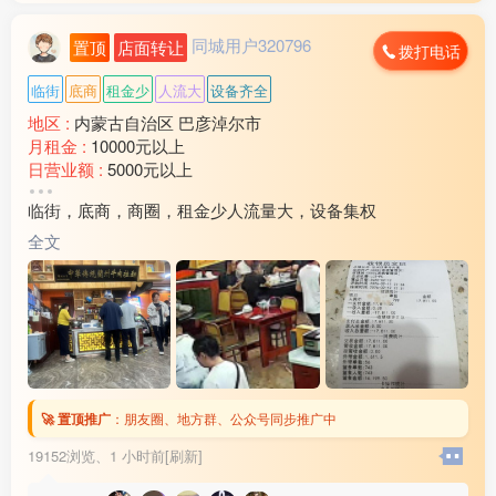
同城用户320796
置顶
店面转让
拨打电话
临街
底商
租金少
人流大
设备齐全
地区 :
内蒙古自治区 巴彦淖尔市
月租金 :
10000元以上
日营业额 :
5000元以上
转让费 :
15万以上
临街，底商，商圈，租金少人流量大，设备集权
水电费 :
1500元以上
外卖情况 :
没有
全文
店面面积 :
240㎡ (平米)
周边环境 :
学校 小区 商超 公园 市场 其他
店内设施 :
水电 燃气 电视 空调 电话 WIFI 齐全
🚀 置顶推广
：
朋友圈、地方群、公众号同步推广中
19152浏览、
1 小时前[刷新]