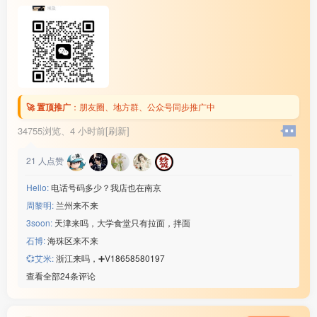
🚀 置顶推广
：
朋友圈、地方群、公众号同步推广中
34755浏览、
4 小时前[刷新]
21
人点赞
Hello:
电话号码多少？我店也在南京
周黎明:
兰州来不来
3soon:
天津来吗，大学食堂只有拉面，拌面
石博:
海珠区来不来
💞艾米:
浙江来吗，➕V18658580197
查看全部24条评论