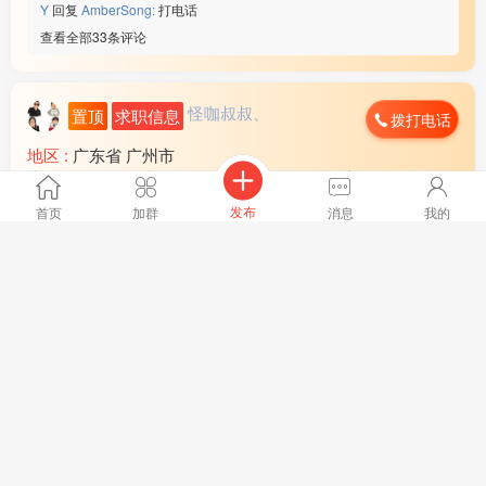
Y
回复
AmberSong:
打电话
查看全部33条评论
怪咖叔叔、
置顶
求职信息
拨打电话
地区 :
广东省 广州市
本人需要一名顶班面匠有在广州的兄弟们联系，
全文
发布
首页
加群
消息
我的
🚀 置顶推广
：
朋友圈、地方群、公众号同步推广中
3774浏览、
11 小时前
9
人点赞