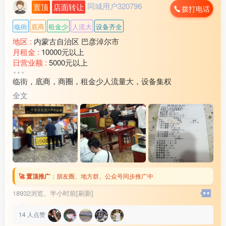
同城用户320796
置顶
店面转让
拨打电话
临街
底商
租金少
人流大
设备齐全
地区 :
内蒙古自治区 巴彦淖尔市
月租金 :
10000元以上
日营业额 :
5000元以上
转让费 :
15万以上
临街，底商，商圈，租金少人流量大，设备集权
水电费 :
1500元以上
外卖情况 :
没有
全文
店面面积 :
240㎡ (平米)
周边环境 :
学校 小区 商超 公园 市场 其他
店内设施 :
水电 燃气 电视 空调 电话 WIFI 齐全
🚀 置顶推广
：
朋友圈、地方群、公众号同步推广中
18932浏览、
半小时前[刷新]
14
人点赞