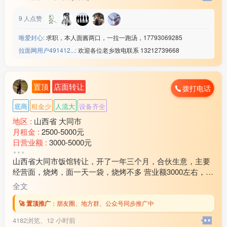
9
人点赞
唯爱封心:
求职，本人面酱两口，一拉一跑汤，17793069285
拉面网用户491412...:
欢迎各位老乡致电联系 13212739668
置顶
店面转让
拨打电话
底商
租金少
人流大
设备齐全
地区 :
山西省 大同市
月租金 :
2500-5000元
日营业额 :
3000-5000元
转让费 :
15万以上
山西省大同市饭馆转让，开了一年三个月，合伙生意，主要
水电费 :
500元以下
经营面，烧烤，面一天一袋，烧烤不多 营业额3000左右，加
外卖情况 :
经常
上外卖3300左右 房租饭馆40000.住房15000，加起来5500
店面面积 :
120㎡ (平米)
全文
0，房租还剩9个月，全部用的是天然气，要价27万，实心要
周边环境 :
学校 小区 商超 车站 公园
的打电话 过嘴瘾的就别玩了 以上内容全部属实 欢迎随时考
🚀 置顶推广
：
朋友圈、地方群、公众号同步推广中
店内设施 :
齐全
察13***45
4182浏览、
12 小时前