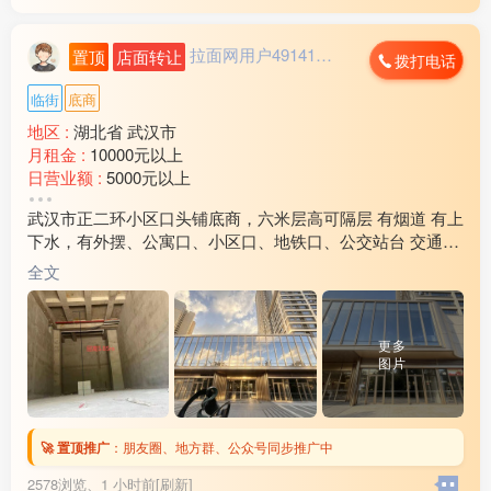
拉面网用户491412...
置顶
店面转让
拨打电话
临街
底商
地区 :
湖北省 武汉市
月租金 :
10000元以上
日营业额 :
5000元以上
转让费 :
面议
武汉市正二环小区口头铺底商，六米层高可隔层 有烟道 有上
周边环境 :
学校 小区 车站 市场
下水，有外摆、公寓口、小区口、地铁口、公交站台 交通便
店内设施 :
水电 燃气 齐全
利周边超3000户养活九间铺子。二层健身、棋牌、会所等业
全文
态汇聚人流
更多
图片
🚀 置顶推广
：
朋友圈、地方群、公众号同步推广中
2578浏览、
1 小时前[刷新]