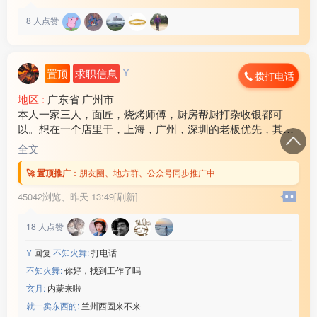
8
人点赞
Y
置顶
求职信息
拨打电话
地区 :
广东省 广州市
本人一家三人，面匠，烧烤师傅，厨房帮厨打杂收银都可
以。想在一个店里干，上海，广州，深圳的老板优先，其他
地方也可以考虑！ 工资各方面问题可以电话商量，谈好后随
全文
时可以出发！联系电话17***18
🚀 置顶推广
：
朋友圈、地方群、公众号同步推广中
45042浏览、
昨天 13:49[刷新]
18
人点赞
Y
回复
不知火舞:
打电话
不知火舞:
你好，找到工作了吗
玄月:
内蒙来啦
就一卖东西的:
兰州西固来不来