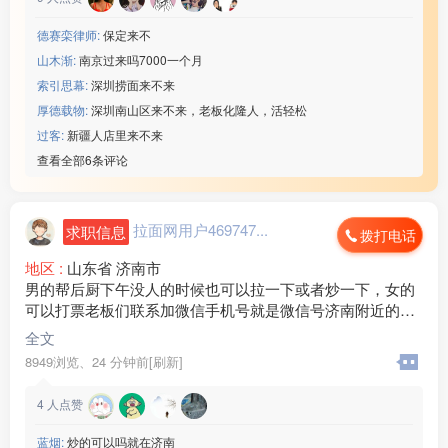
德赛栾律师:
保定来不
山木渐:
南京过来吗7000一个月
索引思幕:
深圳捞面来不来
厚德载物:
深圳南山区来不来，老板化隆人，活轻松
过客:
新疆人店里来不来
查看全部6条评论
拉面网用户469747...
求职信息
拨打电话
地区 :
山东省 济南市
男的帮后厨下午没人的时候也可以拉一下或者炒一下，女的
可以打票老板们联系加微信手机号就是微信号济南附近的优
先，微信号
全文
StarWithU520
8949浏览、
24 分钟前[刷新]
4
人点赞
蓝烟:
炒的可以吗就在济南