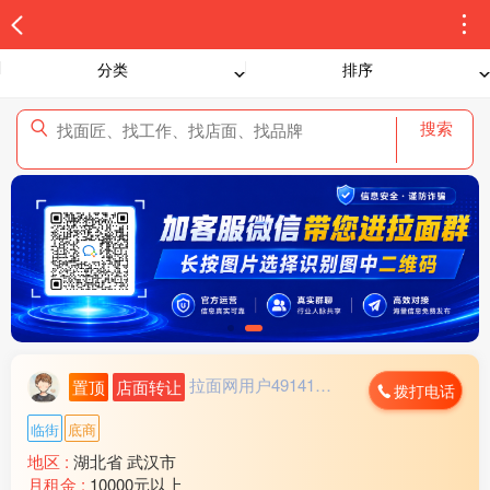
分类
排序
搜索
拉面网用户491412...
置顶
店面转让
拨打电话
临街
底商
地区 :
湖北省 武汉市
月租金 :
10000元以上