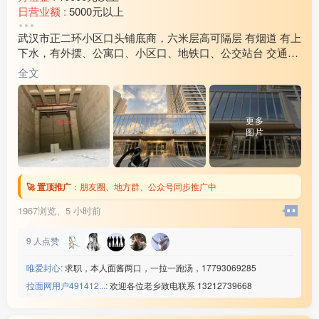
日营业额 :
5000元以上
转让费 :
面议
武汉市正二环小区口头铺底商，六米层高可隔层 有烟道 有上
周边环境 :
学校 小区 车站 市场
下水，有外摆、公寓口、小区口、地铁口、公交站台 交通便
店内设施 :
水电 燃气 齐全
利周边超3000户养活九间铺子。二层健身、棋牌、会所等业
全文
态汇聚人流
更多
图片
🚀 置顶推广
：
朋友圈、地方群、公众号同步推广中
1967浏览、
5 小时前
9
人点赞
唯爱封心:
求职，本人面酱两口，一拉一跑汤，17793069285
拉面网用户491412...:
欢迎各位老乡致电联系 13212739668