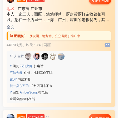
地区 :
广东省 广州市
本人一家三人，面匠，烧烤师傅，厨房帮厨打杂收银都可
以。想在一个店里干，上海，广州，深圳的老板优先，其他
地方也可以考虑！ 工资各方面问题可以电话商量，谈好后随
全文
时可以出发！联系电话17***18
🚀 置顶推广
：
朋友圈、地方群、公众号同步推广中
44373浏览、
昨天 13:49[刷新]
18
人点赞
Y
回复
不知火舞:
打电话
不知火舞:
你好，找到工作了吗
玄月:
内蒙来啦
就一卖东西的:
兰州西固来不来
Y
回复
AmberSong:
打电话
查看全部33条评论
@
置顶
求职信息