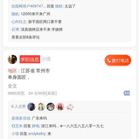
拉面网用户469747...
回复
随机:
太远了
随机:
12000来不来广州
心向往之:
新手面匠两口要不要
石博:
清真烧烤店来不来 学烧烤
查看全部8条评论
小强
求职信息
拨打电话
地区 :
江苏省 常州市
单身面匠，
全文
9685浏览、
24 分钟前[刷新]
6
人点赞
是很多活动:
广东来吗
💞艾米
回复
静电:
浙江来吗，➕一八六五八五八零一九七
小强
回复
andykathy:
来