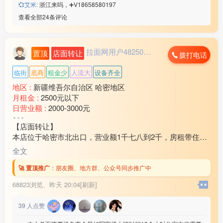
💞艾米:
浙江来吗，➕V18658580197
查看全部24条评论
拉面网用户482503...
置顶
店面转让
拨打电话
临街
底商
租金少
人流大
设备齐全
地区 :
新疆维吾尔自治区 哈密地区
月租金 :
2500元以下
日营业额 :
2000-3000元
转让费 :
10万-15万元
【店面转让】
本店位于哈密市北出口，营业额1千七八到2千，房租带住房
3万2还剩十个月房租，因家中有事现对外转让，装让费15
全文
万，有意向的联系18***21
🚀 置顶推广
：
朋友圈、地方群、公众号同步推广中
68823浏览、
昨天 20:04[刷新]
39
人点赞