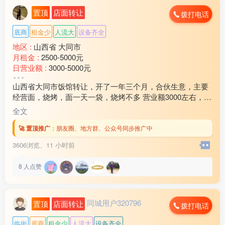
置顶
店面转让
拨打电话
底商
租金少
人流大
设备齐全
地区 :
山西省 大同市
月租金 :
2500-5000元
日营业额 :
3000-5000元
转让费 :
15万以上
山西省大同市饭馆转让，开了一年三个月，合伙生意，主要
水电费 :
500元以下
经营面，烧烤，面一天一袋，烧烤不多 营业额3000左右，加
外卖情况 :
经常
上外卖3300左右 房租饭馆40000.住房15000，加起来5500
店面面积 :
120㎡ (平米)
全文
0，房租还剩9个月，全部用的是天然气，要价27万，实心要
周边环境 :
学校 小区 商超 车站 公园
的打电话 过嘴瘾的就别玩了 以上内容全部属实 欢迎随时考
🚀 置顶推广
：
朋友圈、地方群、公众号同步推广中
店内设施 :
齐全
察13***45
3606浏览、
11 小时前
8
人点赞
同城用户320796
置顶
店面转让
拨打电话
临街
底商
租金少
人流大
设备齐全