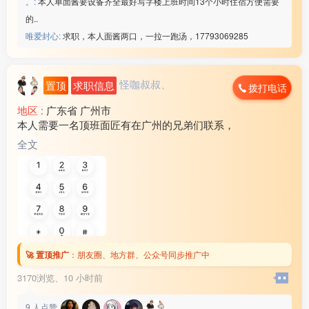
。:
本人单面酱要设备齐全最好写字楼上班时间13个小时住宿方便需要
的..
唯爱封心:
求职，本人面酱两口，一拉一跑汤，17793069285
怪咖叔叔、
置顶
求职信息
拨打电话
地区 :
广东省 广州市
本人需要一名顶班面匠有在广州的兄弟们联系，
全文
🚀 置顶推广
：
朋友圈、地方群、公众号同步推广中
3170浏览、
10 小时前
9
人点赞