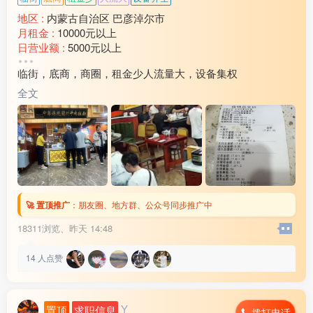
地区 :
内蒙古自治区 巴彦淖尔市
月租金 :
10000元以上
日营业额 :
5000元以上
转让费 :
15万以上
临街，底商，商圈，租金少人流量大，设备集权
水电费 :
1500元以上
外卖情况 :
没有
全文
店面面积 :
240㎡ (平米)
周边环境 :
学校 小区 商超 公园 市场 其他
店内设施 :
水电 燃气 电视 空调 电话 WIFI 齐全
🚀 置顶推广
：
朋友圈、地方群、公众号同步推广中
18311浏览、
昨天 14:48
14
人点赞
Y
置顶
求职信息
拨打电话