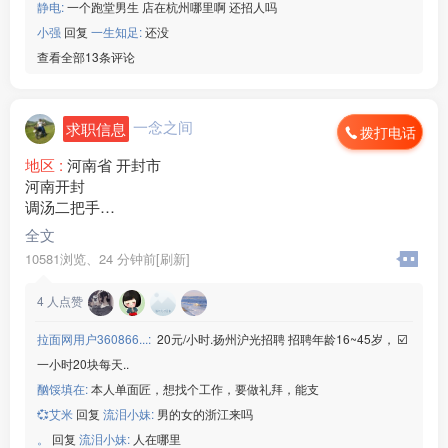
静电:
一个跑堂男生 店在杭州哪里啊 还招人吗
小强
回复
一生知足:
还没
查看全部13条评论
一念之间
求职信息
拨打电话
地区 :
河南省 开封市
河南开封
调汤二把手
收银凉菜
全文
工作时间11个小时左右
10581浏览、
24 分钟前[刷新]
有意者电话联系
4
人点赞
拉面网用户360866...:
20元/小时.扬州沪光招聘 招聘年龄16~45岁， ☑️
一小时20块每天..
酗馁填在:
本人单面匠，想找个工作，要做礼拜，能支
💞艾米
回复
流泪小妹:
男的女的浙江来吗
。
回复
流泪小妹:
人在哪里