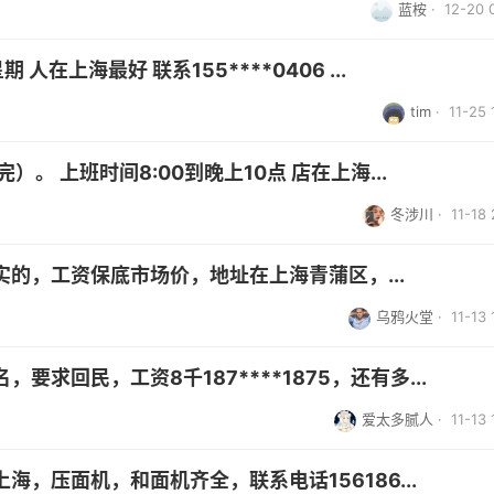
蓝桉
· 12-20 
人在上海最好 联系155****0406 ...
tim
· 11-25 
。 上班时间8:00到晚上10点 店在上海...
冬涉川
· 11-18 
的，工资保底市场价，地址在上海青蒲区，...
乌鸦火堂
· 11-13 
求回民，工资8千187****1875，还有多...
爱太多腻人
· 11-13 
，压面机，和面机齐全，联系电话156186...