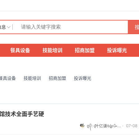
搜
信息
餐具设备
技能培训
招商加盟
投诉曝光
餐具设备
技能培训
招商加盟
投诉曝光
面馆技术全面手艺硬
დ᭄ꦿ叶亿谦꧔ꦿ℘🥳...
· 07-08 