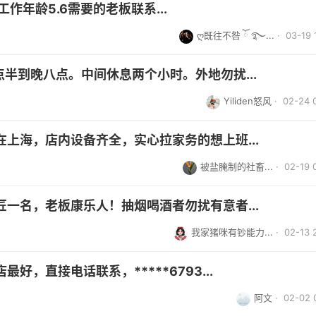
作年龄5.6需要的老板联系...
ღ既往不咎 ོ ࿐...
· 03-19 
点半到晚八点。中间休息两个小时。外地勿扰...
Yiliden怒风
· 02-24 
上海，店内设备齐全，实心拉家务的想上班...
被盐腌制的社畜...
· 02-19 
一名，老板康乐人！抽烟喝酒者勿扰有意者...
我家猪咪有钞能力...
· 02-13 
，直接电话联系，*****6793...
阿文
· 02-02 