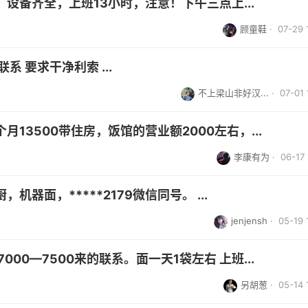
设备齐全，上班13小时，注意！下午三点上...
顾童鞋
· 07-29 
 要求干净利索 ...
不上梁山非好汉...
· 07-01 
13500带住房，饭馆的营业额2000左右，...
李康有为
· 06-17 
器面，*****2179微信同号。 ...
jenjensh
· 05-19 
00—7500来的联系。面一天1袋左右 上班...
另胡葱
· 05-14 