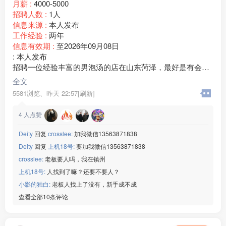
月薪 :
4000-5000
☑️回族/汉族,会认识字
招聘人数 :
1人
☑️厂吃厂住,坐班独立岗位
信息来源 :
本人发布
☑️综合工资55***00/月
工作经验 :
两年
以上企业联系微信：www235350
信息有效期 :
至2026年09月08日
————————————
: 本人发布
扬州沪光开关厂
招聘一位经验丰富的男泡汤的店在山东菏泽，最好是有会打
☑️19元/时➕免费吃饭
票收银经验的， 工资一个月4800上班十三个小时只要男的
全文
☑️年龄男18-47/女45岁
☑️回族/汉族,会认识字
5581浏览、
昨天 22:57[刷新]
☑️厂吃厂住,坐班独立岗位
☑️综合工资55***00/月
4
人点赞
以上企业联系微信：www235350
Deity
回复
crosslee:
加我微信13563871838
————————————
安徽兴宇内饰厂
Deity
回复
上机18号:
要加我微信13563871838
☑️19元/时➕免费吃饭
crosslee:
老板要人吗，我在镇州
☑️年龄男18-47/女45岁
上机18号:
人找到了嘛？还要不要人？
☑️回族/汉族,会认识字
小影的独白:
老板人找上了没有，新手成不成
☑️厂吃厂住,坐班独立岗位
查看全部10条评论
综合工资60***00/月夜班补助24
以上企业联系微信：www235350
————————————