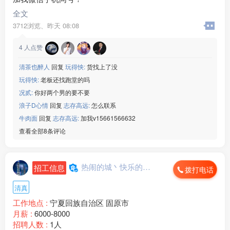
[玫瑰]年龄： 16-50 周岁
[玫瑰]生产：打印机
全文
[玫瑰]班次：两班倒
3712浏览、
昨天 08:08
[玫瑰]食宿：包吃包住
[玫瑰]薪资：18/小时/月工时330
4
人点赞
微信：www235350
———————————
清茶也醉人
回复
玩得怏:
货找上了没
东莞手机配件厂】
玩得怏:
老板还找跑堂的吗
[玫瑰]年龄： 16-50 周岁
况贰:
你好两个男的要不要
[玫瑰]生产：手机配件
浪子D心情
回复
志存高远:
怎么联系
[玫瑰]班次：两班倒
牛肉面
回复
志存高远:
加我v15661566632
[玫瑰]食宿：包吃包住
[玫瑰]薪资：18/小时/月工时330
查看全部8条评论
微信：www235350
———————————
惠州路由器厂】
热闹的城丶快乐的心...
招工信息
拨打电话
[玫瑰]年龄： 16-50 周岁
[玫瑰]生产：路由器设备
清真
[玫瑰]班次：两班倒
工作地点 :
宁夏回族自治区 固原市
[玫瑰]食宿：包吃包住
月薪 :
6000-8000
[玫瑰]薪资：18/小时/月工时320
招聘人数 :
1人
微信：www235350