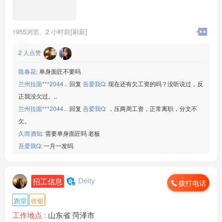
综合工资:55***00/月
联系微信：www235350
————————————
1955浏览、
2 小时前[刷新]
9⃣️温州开关厂
☑️18元保底/＋计件月工时330
2
人点赞
☑️年龄男20-45
☑️回族/汉族➕小学文化
陈春花:
单身面匠不要吗
☑️厂吃厂住,不查案底
兰州拉面***2044...
回复
吾爱我Q:
现在还有欠工资的吗？没听说过，反
☑️综合工资65***00
联系微信：www235350
正我没欠过。..
————————————
兰州拉面***2044...
回复
吾爱我Q:
，压两周工资，正常离职，分文不
湖北线路板厂
欠。
☑️20元/时➕免费吃饭
久而酒知:
需要单身面匠吗 老板
☑️年龄男18-47/女45岁
吾爱我Q:
一月一发吗
☑️回族/汉族,会认识字
☑️厂吃厂住,坐班独立岗位
☑️综合工资55***00/月
以上企业联系微信：www235350
Deity
招工信息
拨打电话
————————————
扬州沪光开关厂
跑堂
收银
☑️19元/时➕免费吃饭
工作地点 :
山东省 菏泽市
☑️年龄男18-47/女45岁