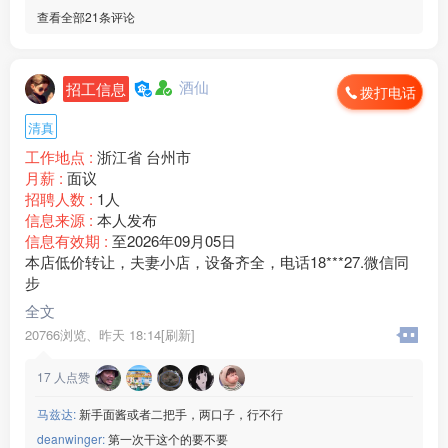
[玫瑰]班次：两班倒
查看全部21条评论
[玫瑰]食宿：包吃包住
[玫瑰]薪资：18元/小时
微信：www235350
酒仙
———————————
招工信息
拨打电话
【诚美材料】
清真
[玫瑰]年龄：男女18-32周岁
[玫瑰]生产：电脑显示器
工作地点 :
浙江省 台州市
[玫瑰]班次：两班倒
月薪 :
面议
[玫瑰]食宿：包吃包住
招聘人数 :
1人
[玫瑰]薪资：20元/小时
信息来源 :
本人发布
微信：www235350
信息有效期 :
至2026年09月05日
———————————
本店低价转让，夫妻小店，设备齐全，电话18***27.微信同
【奉化新能源】
步
[玫瑰]年龄：男女18-45周岁
全文
[玫瑰]生产：新能源电池边框
20766浏览、
昨天 18:14[刷新]
[玫瑰]班次：两班倒
[玫瑰]食宿：包吃包住
17
人点赞
[玫瑰]薪资：20元/小时
微信：www235350
马兹达:
新手面酱或者二把手，两口子，行不行
———————————
deanwinger:
第一次干这个的要不要
【华阳电子】