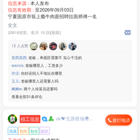
信息来源 :
本人发布
信息有效期 :
至2026年09月03日
宁夏固原市筷上瘾牛肉面招聘拉面师傅一名
全文
20819浏览、
前天 15:20[刷新]
12
人点赞
莫西莫西:
老板，单面匠需要不 实心干活的
wamcs:
老板哪里人，工资多少
作活:
你好还招人不地址在哪里
玉儿:
老板哪里人还需要人吗
阑阑w:
两个人传菜员还要吗
查看全部31条评论
ok💝北原牧场🌍...
招工信息
拨打电话
清真
包吃
包住
面匠