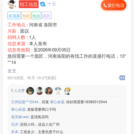
☑️ 浙江区域工厂☑️
十五
招工信息
拨打电话
————————————
宏昌科技】
非清真
包吃
包住
面匠
[玫瑰]年龄：男女 18-45 周岁
工作地点 :
河南省 洛阳市
[玫瑰]生产：洗衣机配件
月薪 :
面议
[玫瑰]班次：两班倒
招聘人数 :
1人
[玫瑰]食宿：包吃包住
信息来源 :
本人发布
[玫瑰]薪资：保底18+计件
信息有效期 :
至2026年09月05日
微信：www235350
急招需要一个面匠，河南洛阳的有找工作的直接打电话，13*
———————————
**14
【群创光电】
全文
[玫瑰]年龄：男女 18-45周岁
6913浏览、
昨天 19:27[刷新]
[玫瑰]生产：车载导航
[玫瑰]班次：两班倒
5
人点赞
[玫瑰]食宿：包吃包住
[玫瑰]薪资：正式工底薪2660
兰州拉面***2044...
回复
掌心余温:
你好我需要18389312044
微信：www235350
掌心余温:
老板需要两口子吗
———————————
【晟铭电子】
道无相-wel:
是清真店吗
[玫瑰]年龄：男女18-45周岁
贝夕:
还招人吗，这边人在广州
[玫瑰]生产：电脑外壳
木木:
工资多少，主要负责干什么