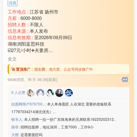
清真
工作地点 :
江苏省 扬州市
月薪 :
6000-8000
招聘人数 :
不限人
信息来源 :
本人发布
信息有效期 :
至2026年09月09日
湖南浏阳蓝思科技
☑️27元/小时➕夫妻房
☑️年龄18-50岁（查流水）
全文
☑️回族/汉族➕查案底
☑️需要认识字,不做体检
🚀 置顶推广
：
朋友圈、地方群、公众号同步推广中
综合工资65***00/月
6646浏览、
昨天 06:36[刷新]
联系微信：www235350
————————————
9
人点赞
3⃣️江苏昆山联滔电子
☑️工资:22元/小时
拉面网用户376700...:
本人单身面匠 人在湖北 需要的老板联系
☑️回族/汉族,刷卡吃饭
17797034214湖北优先）..
☑️年龄男23-45/女48岁
牧羊人:
本人招聘一拉一炒广东珠海来的兄弟联系19225202312..
☑️需要厂车,坐班不体检
综合工资55***00/月
路菲:
招聘拉面师，地址深圳，工资7000，工作9小
微信：www235350
大狸:
还需要面匠吗