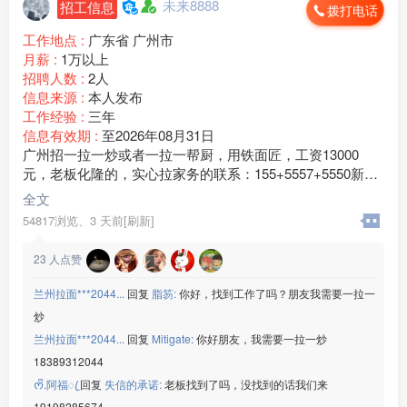
未来8888
招工信息
拨打电话
工作地点 :
广东省 广州市
月薪 :
1万以上
招聘人数 :
2人
信息来源 :
本人发布
工作经验 :
三年
信息有效期 :
至2026年08月31日
广州招一拉一炒或者一拉一帮厨，用铁面匠，工资13000
元，老板化隆的，实心拉家务的联系：155+5557+5550新手
勿扰，青海人优先
全文
54817浏览、
3 天前[刷新]
23
人点赞
兰州拉面***2044...
回复
脂笏:
你好，找到工作了吗？朋友我需要一拉一
炒
兰州拉面***2044...
回复
Mitigate:
你好朋友，我需要一拉一炒
18389312044
ᰔᩚ.阿福ꦿ
回复
失信的承诺:
老板找到了吗，没找到的话我们来
19198285674