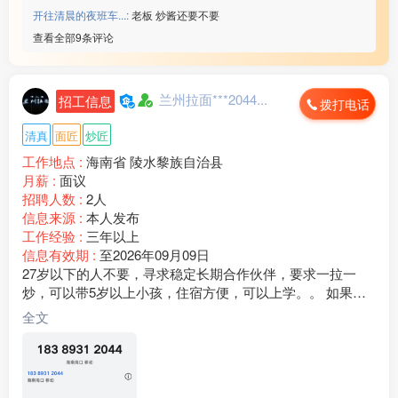
————————————
开往清晨的夜班车...:
老板 炒酱还要不要
4⃣️昆明手机配件厂
查看全部9条评论
☑️22元/小时
☑️年龄18-45岁（查流水）
☑️回族/汉族,不要文化
兰州拉面***2044...
招工信息
综合工资55***00/月
拨打电话
联系微信：www235350
清真
面匠
炒匠
————————————
6⃣️江苏东台领胜（查流水）
工作地点 :
海南省 陵水黎族自治县
☑️22元/小时➕餐补480
月薪 :
面议
☑️年龄男女18-48岁
招聘人数 :
2人
☑️回族/汉族,要文化
信息来源 :
本人发布
☑️厂吃厂住,查案底
工作经验 :
三年以上
综合工资65***00/月
信息有效期 :
至2026年09月09日
联系微信：www235350
27岁以下的人不要，寻求稳定长期合作伙伴，要求一拉一
————————————
炒，可以带5岁以上小孩，住宿方便，可以上学。。 如果说
7⃣️昆山包装厂（查流水）
你正想开一家夫妻店。但是又担心当下餐饮行情风险过高。
全文
☑️21/小时➕3餐免费
或者想开店，但资金不足。不如跟我合作试一下。。打电话
☑️年龄男16-42/女45岁
不接就是在忙，可加微信详谈
☑️回族/汉族需要认识字
☑️坐厂车10分钟不查案底