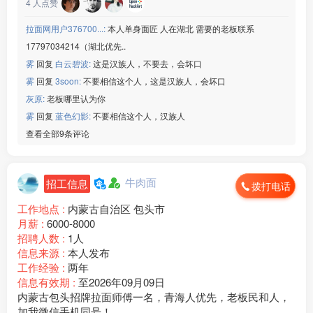
4
人点赞
微信：www235350
———————————
拉面网用户376700...:
本人单身面匠 人在湖北 需要的老板联系
【延锋座椅】
17797034214（湖北优先..
[玫瑰]年龄：18-45 周岁
雾
回复
白云碧波:
这是汉族人，不要去，会坏口
[玫瑰]生产：汽车座椅
[玫瑰]班次：两班倒
雾
回复
3soon:
不要相信这个人，这是汉族人，会坏口
[玫瑰]食宿: 包吃包住
灰原:
老板哪里认为你
[玫瑰]薪资：21元/小时
雾
回复
蓝色幻影:
不要相信这个人，汉族人
微信：www235350
查看全部9条评论
———————————
【宁波奥克斯】
[玫瑰]年龄： 16-54 周岁
牛肉面
[玫瑰]生产：空调洗衣机
招工信息
拨打电话
[玫瑰]班次：两班倒
工作地点 :
内蒙古自治区 包头市
[玫瑰]食宿：可住宿有福利餐
月薪 :
6000-8000
[玫瑰]薪资：19元/小时
招聘人数 :
1人
微信：www235350
信息来源 :
本人发布
———————————
工作经验 :
两年
☑️ 广东区域工厂☑️
信息有效期 :
至2026年09月09日
———————————
内蒙古包头招牌拉面师傅一名，青海人优先，老板民和人，
深圳打印机厂】
加我微信手机同号！