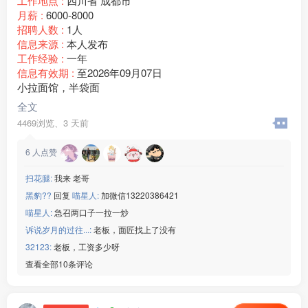
工作地点 :
四川省 成都市
月薪 :
6000-8000
招聘人数 :
1人
信息来源 :
本人发布
工作经验 :
一年
信息有效期 :
至2026年09月07日
小拉面馆，半袋面
全文
4469浏览、
3 天前
6
人点赞
扫花腿:
我来 老哥
黑豹??
回复
喵星人:
加微信13220386421
喵星人:
急召两口子一拉一炒
诉说岁月的过往...:
老板，面匠找上了没有
32123:
老板，工资多少呀
查看全部10条评论