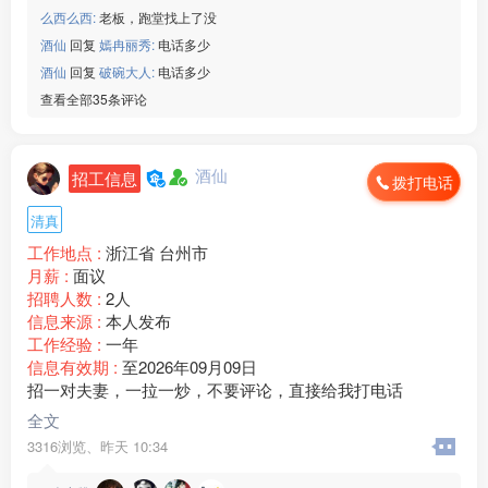
[玫瑰]年龄：男女19-45周岁
么西么西:
老板，跑堂找上了没
[玫瑰]生产：变速箱外壳
酒仙
回复
嫣冉丽秀:
电话多少
[玫瑰]班次：两班倒
酒仙
回复
破碗大人:
电话多少
[玫瑰]食宿：免费住宿和三餐
查看全部35条评论
[玫瑰]薪资：19-20元/小时
微信：www235350
———————————
酒仙
招工信息
【常州电动车】
拨打电话
[玫瑰]年龄：男女 18-40 周岁
清真
[玫瑰]生产：电动车
[玫瑰]班次：长白班为主
工作地点 :
浙江省 台州市
[玫瑰]食宿：免费吃住
月薪 :
面议
[玫瑰]薪资：19-27元/小时
招聘人数 :
2人
微信：www235350
信息来源 :
本人发布
———————————
工作经验 :
一年
【温州力达】
信息有效期 :
至2026年09月09日
[玫瑰]年龄：男女 16-48周岁
招一对夫妻，一拉一炒，不要评论，直接给我打电话
[玫瑰]生产：新能源汽车线束
全文
[玫瑰]班次：长白班为主
3316浏览、
昨天 10:34
[玫瑰]食宿：包吃包住
[玫瑰]薪资：18+计件