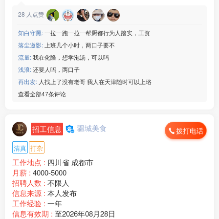
28
人点赞
知白守黑:
一拉一跑一拉一帮厨都行为人踏实，工资
落尘邀影:
上班几个小时，两口子要不
流量:
我在化隆，想学泡汤，可以吗
浅浪:
还要人吗，两口子
再出发:
人找上了没有老哥 我人在天津随时可以上珞
查看全部47条评论
疆城美食
招工信息
拨打电话
清真
打杂
工作地点 :
四川省 成都市
月薪 :
4000-5000
招聘人数 :
不限人
信息来源 :
本人发布
工作经验 :
一年
信息有效期 :
至2026年08月28日