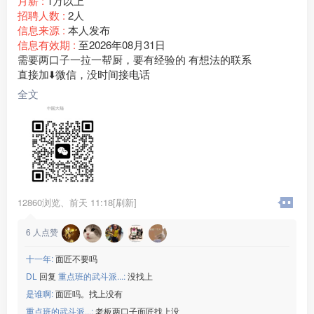
月薪 :
1万以上
招聘人数 :
2人
信息来源 :
本人发布
信息有效期 :
至2026年08月31日
需要两口子一拉一帮厨，要有经验的 有想法的联系
直接加⬇️微信，没时间接电话
全文
12860浏览、
前天 11:18[刷新]
6
人点赞
十一年:
面匠不要吗
DL
回复
重点班的武斗派...:
没找上
是谁啊:
面匠吗。找上没有
重点班的武斗派...:
老板两口子面匠找上没