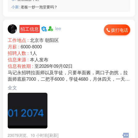
小新:
老板一炒一泡堂要吗？
lee
招工信息
拨打电话
工作地点 :
北京市 朝阳区
月薪 :
6000-8000
招聘人数 :
1人
信息来源 :
本人发布
信息有效期 :
至2026年09月02日
马记永招聘拉面师以及学徒，只要单面酱，两口子勿扰，拉
面师底薪7000，二把手6000，学徒4680，月休四天，一天工
作9个小时，工作氛围融洽，包吃住 ，清真食材，拉面师都
全文
是回民地址：北京市朝阳区合生汇商场《马记永兰州牛肉
面》常年招聘有意向直接联系图片下方电话，没时间看评
论，电话也是微信
23079浏览、
10 小时前[刷新]