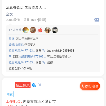
清真餐饮店 老板临夏人
全文
1、能熟练捞面操作，有餐饮面食经验优先；
20968浏览、
前天 15:17[刷新]
2、手脚麻利，能兼顾前后厅工作，吃苦耐劳，有责任心
；
17
人点赞
3、服从管理，干净整洁，
4、能稳定长期做，短期临时工勿扰。
望渊:
两口子跑汤可以不
嗳吥説緟莱:
还需要人
工作时间：午市+晚市正常餐饮班次
拉面网用户477163...
回复
马 :
加v mgh1245858653
月休两天
马
回复
拉面网用户477163...:
可以 工资给着多少
联系电话：15***52
地址：成都武侯区疆城美食
拉面网用户477163...
回复
马 :
成都
查看全部45条评论
DL
招工信息
拨打电话
清真
工作地点 :
内蒙古自治区 通辽市