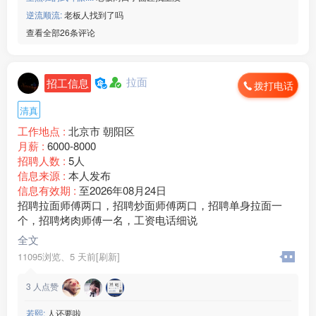
逆流顺流:
老板人找到了吗
查看全部26条评论
拉面
招工信息
拨打电话
清真
工作地点 :
北京市 朝阳区
月薪 :
6000-8000
招聘人数 :
5人
信息来源 :
本人发布
信息有效期 :
至2026年08月24日
招聘拉面师傅两口，招聘炒面师傅两口，招聘单身拉面一
个，招聘烤肉师傅一名，工资电话细说
全文
11095浏览、
5 天前[刷新]
3
人点赞
若熙:
人还要啦