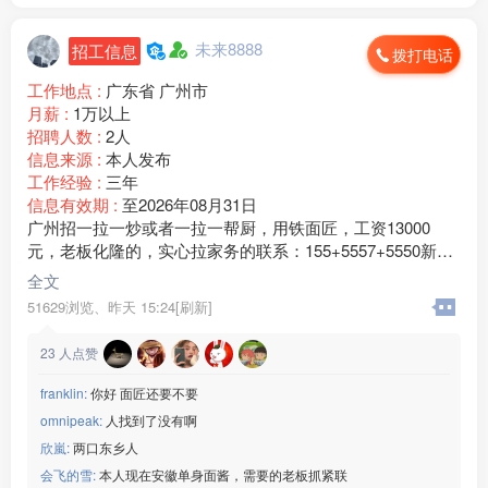
未来8888
招工信息
拨打电话
工作地点 :
广东省 广州市
月薪 :
1万以上
招聘人数 :
2人
信息来源 :
本人发布
工作经验 :
三年
信息有效期 :
至2026年08月31日
广州招一拉一炒或者一拉一帮厨，用铁面匠，工资13000
元，老板化隆的，实心拉家务的联系：155+5557+5550新手
勿扰，青海人优先
全文
51629浏览、
昨天 15:24[刷新]
23
人点赞
franklin:
你好 面匠还要不要
omnipeak:
人找到了没有啊
欣嵐:
两口东乡人
会飞的雪:
本人现在安徽单身面酱，需要的老板抓紧联