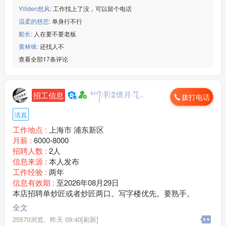
Yiliden怒风:
工作找上了没，可以留个电话
温柔的慈悲:
单身行不行
船长:
人在要不要老板
黄林锋:
还找人不
查看全部17条评论
⁵²ᐤ᭄凈渁懷月ꦿ້...
招工信息
拨打电话
清真
工作地点 :
上海市 浦东新区
月薪 :
6000-8000
招聘人数 :
2人
信息来源 :
本人发布
工作经验 :
两年
信息有效期 :
至2026年08月29日
本店招聘单炒匠或者炒匠两口。写字楼优先。要熟手。
全文
25570浏览、
昨天 09:40[刷新]