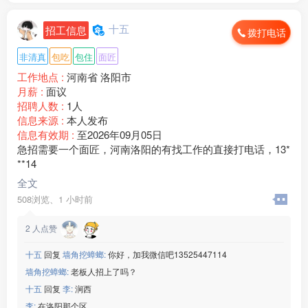
十五
招工信息
拨打电话
非清真
包吃
包住
面匠
工作地点 :
河南省 洛阳市
月薪 :
面议
招聘人数 :
1人
信息来源 :
本人发布
信息有效期 :
至2026年09月05日
急招需要一个面匠，河南洛阳的有找工作的直接打电话，13*
**14
全文
508浏览、
1 小时前
2
人点赞
十五
回复
墙角挖蟑螂:
你好，加我微信吧13525447114
墙角挖蟑螂:
老板人招上了吗？
十五
回复
李:
涧西
李:
在洛阳那个区