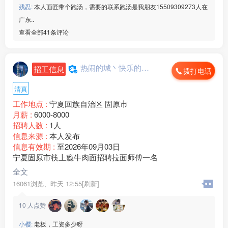
残忍:
本人面匠带个跑汤，需要的联系跑汤是我朋友15509309273人在
广东..
查看全部41条评论
热闹的城丶快乐的心...
招工信息
拨打电话
清真
工作地点 :
宁夏回族自治区 固原市
月薪 :
6000-8000
招聘人数 :
1人
信息来源 :
本人发布
信息有效期 :
至2026年09月03日
宁夏固原市筷上瘾牛肉面招聘拉面师傅一名
全文
16061浏览、
昨天 12:55[刷新]
10
人点赞
小樱:
老板，工资多少呀