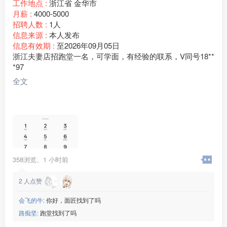
工作地点 :
浙江省 金华市
月薪 :
4000-5000
招聘人数 :
1人
信息来源 :
本人发布
信息有效期 :
至2026年09月05日
浙江夫妻店招跑堂一名，可学面，有经验的联系，V同号18**
*97
全文
358浏览、
1 小时前
2
人点赞
会飞的牛:
你好，面匠找到了吗
路痴坚:
跑堂找到了吗