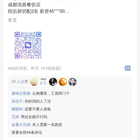
成都清真餐饮店
招后厨切配2名 薪资45***00
老板临夏人，门店客源稳定，现招聘后厨切配2名
全文
任职要求：
1、有餐饮切配经验，会食材改刀、配菜、整理库房、打扫后
厨卫生；
2、为人勤快肯干，手脚麻利，服从厨师长和门店管理安排；
3、做事踏实靠谱，能长期稳定上班，短期过渡勿扰；
。
薪资福利：月薪45***00元，工资按月准时发放，包吃包住
46222浏览、
昨天 19:08[刷新]
月休两天
工作地点：四川成都
25
人点赞
联系电话：15***52
童味记香肠:
云南哪里，工资阿门个
风信子:
你好找到人了没
硪嗳鉨:
还要不要人老板
艾婷:
男拉女跑不行吗
金番大兄弟:
本人需要一名跑堂
查看全部44条评论