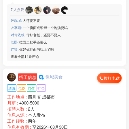
7
人点赞
吥乖乄:
人还要不要
衣卒雨:
一个捞面或帮厨一个跑汤要吗
对你依赖:
你好老板，还要不要人
若熙:
拉面二把手还要么
红狼:
你好你炒面的找上了吗
查看全部14条评论
疆城美食
招工信息
拨打电话
清真
包吃
包住
打杂
工作地点 :
四川省 成都市
月薪 :
4000-5000
招聘人数 :
2人
信息来源 :
本人发布
工作经验 :
两年
信息有效期 :
至2026年08月30日