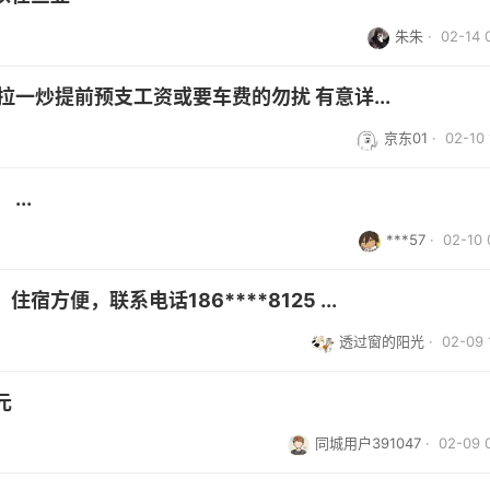
朱朱
· 02-14 
一炒提前预支工资或要车费的勿扰 有意详...
京东01
· 02-10 
..
***57
· 02-10 
方便，联系电话186****8125 ...
透过窗的阳光
· 02-09 
元
同城用户391047
· 02-09 