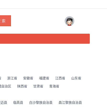
 索
省
浙江省
安徽省
福建省
江西省
山东省
藏自治区
陕西省
甘肃省
青海省
澄迈县
临高县
白沙黎族自治县
昌江黎族自治县