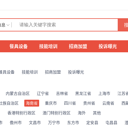
搜
信息
餐具设备
技能培训
招商加盟
投诉曝光
餐具设备
技能培训
招商加盟
投诉曝光
内蒙古自治区
辽宁省
吉林省
黑龙江省
上海市
江苏
壮族自治区
海南省
重庆市
四川省
贵州省
云南省
西
省
香港特别行政区
澳门特别行政区
海外
其他
市
儋州市
文昌市
万宁市
东方市
定安县
屯昌县