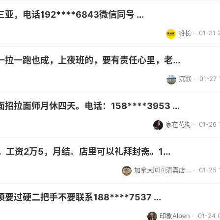
电话192****6843微信同号 ...
船长
· 01-31 
拉一跑也成，上夜班的，要有责任心里，老...
沉默
· 01-27 
面师月休四天。电话：158****3953 ...
家在花街
· 01-26 
，工资2万5，月结。店里可以礼拜封斋。1️...
加拿大🇨🇦清真店...
· 01-25 
硬二把手不要联系188****7537 ...
印象Alpen
· 01-24 