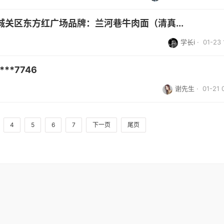
关区东方红广场品牌：兰河巷牛肉面（清真...
学长i
· 01-23 
**7746
谢先生
· 01-21 
4
5
6
7
下一页
尾页