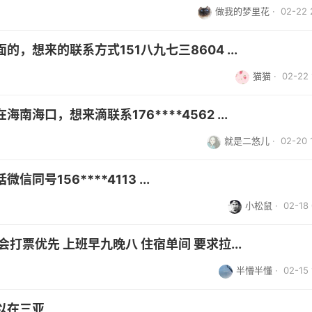
做我的梦里花
· 02-22 
，想来的联系方式151八九七三8604 ...
猫猫
· 02-22 
海口，想来滴联系176****4562 ...
就是二悠儿
· 02-20 
号156****4113 ...
小松鼠
· 02-18 
打票优先 上班早九晚八 住宿单间 要求拉...
半懵半懂
· 02-15 
以在三亚