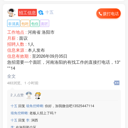
十五
招工信息
拨打电话
非清真
包吃
包住
面匠
工作地点 :
河南省 洛阳市
月薪 :
面议
招聘人数 :
1人
信息来源 :
本人发布
信息有效期 :
至2026年09月05日
急招需要一个面匠，河南洛阳的有找工作的直接打电话，13*
**14
全文
483浏览、
1 小时前
2
人点赞
十五
回复
墙角挖蟑螂:
你好，加我微信吧13525447114
墙角挖蟑螂:
老板人招上了吗？
十五
回复
李:
涧西
李:
在洛阳那个区