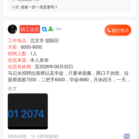
小新:
老板一炒一泡堂要吗？
lee
招工信息
拨打电话
工作地点 :
北京市 朝阳区
月薪 :
6000-8000
招聘人数 :
1人
信息来源 :
本人发布
信息有效期 :
至2026年09月02日
马记永招聘拉面师以及学徒，只要单面酱，两口子勿扰，拉
面师底薪7000，二把手6000，学徒4680，月休四天，一天工
作9个小时，工作氛围融洽，包吃住 ，清真食材，拉面师都
全文
是回民地址：北京市朝阳区合生汇商场《马记永兰州牛肉
面》常年招聘有意向直接联系图片下方电话，没时间看评
论，电话也是微信
23054浏览、
10 小时前[刷新]