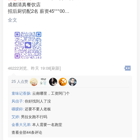
成都清真餐饮店
招后厨切配2名 薪资45***00
老板临夏人，门店客源稳定，现招聘后厨切配2名
全文
任职要求：
1、有餐饮切配经验，会食材改刀、配菜、整理库房、打扫后
厨卫生；
2、为人勤快肯干，手脚麻利，服从厨师长和门店管理安排；
3、做事踏实靠谱，能长期稳定上班，短期过渡勿扰；
。
薪资福利：月薪45***00元，工资按月准时发放，包吃包住
46222浏览、
昨天 19:08[刷新]
月休两天
工作地点：四川成都
25
人点赞
联系电话：15***52
童味记香肠:
云南哪里，工资阿门个
风信子:
你好找到人了没
硪嗳鉨:
还要不要人老板
艾婷:
男拉女跑不行吗
金番大兄弟:
本人需要一名跑堂
查看全部44条评论