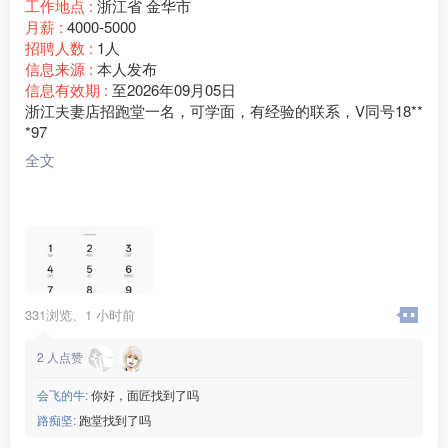
工作地点 :
浙江省 金华市
月薪 :
4000-5000
招聘人数 :
1人
信息来源 :
本人发布
信息有效期 :
至2026年09月05日
浙江夫妻店招跑堂一名，可学面，有经验的联系，V同号18**
*97
全文
331浏览、
1 小时前
2
人点赞
会飞的牛:
你好，面匠找到了吗
路痴坚:
跑堂找到了吗