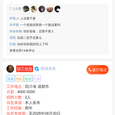
7
人点赞
吥乖乄:
人还要不要
衣卒雨:
一个捞面或帮厨一个跑汤要吗
对你依赖:
你好老板，还要不要人
若熙:
拉面二把手还要么
红狼:
你好你炒面的找上了吗
查看全部14条评论
疆城美食
招工信息
拨打电话
清真
包吃
包住
打杂
工作地点 :
四川省 成都市
月薪 :
4000-5000
招聘人数 :
2人
信息来源 :
本人发布
工作经验 :
两年
信息有效期 :
至2026年08月30日