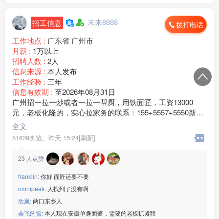
未来8888
招工信息
拨打电话
工作地点 :
广东省 广州市
月薪 :
1万以上
招聘人数 :
2人
信息来源 :
本人发布
工作经验 :
三年
信息有效期 :
至2026年08月31日
广州招一拉一炒或者一拉一帮厨，用铁面匠，工资13000
元，老板化隆的，实心拉家务的联系：155+5557+5550新手
勿扰，青海人优先
全文
51629浏览、
昨天 15:24[刷新]
23
人点赞
franklin:
你好 面匠还要不要
omnipeak:
人找到了没有啊
欣嵐:
两口东乡人
会飞的雪:
本人现在安徽单身面酱，需要的老板抓紧联