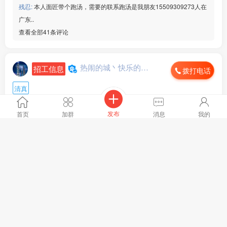
残忍:
本人面匠带个跑汤，需要的联系跑汤是我朋友15509309273人在
广东..
查看全部41条评论
热闹的城丶快乐的心...
招工信息
拨打电话
清真
工作地点 :
宁夏回族自治区 固原市
月薪 :
6000-8000
发布
首页
加群
消息
我的
招聘人数 :
1人
信息来源 :
本人发布
信息有效期 :
至2026年09月03日
宁夏固原市筷上瘾牛肉面招聘拉面师傅一名
全文
16061浏览、
昨天 12:55[刷新]
10
人点赞
小樱:
老板，工资多少呀