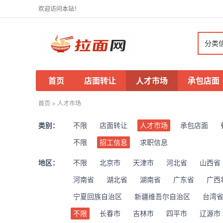
欢迎访问本站！
分类
首页
店面转让
人才市场
承包店面
首页
>
人才市场
类别：
不限
店面转让
人才市场
承包店面
不限
招工信息
求职信息
地区：
不限
北京市
天津市
河北省
山西省
河南省
湖北省
湖南省
广东省
广西
宁夏回族自治区
新疆维吾尔自治区
台湾
不限
长春市
吉林市
四平市
辽源市