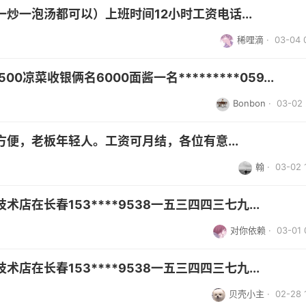
炒一泡汤都可以）上班时间12小时工资电话...
稀哩滴
· 03-04 
凉菜收银俩名6000面酱一名*********059...
Bonbon
· 03-02 
便，老板年轻人。​工资可月结，各位有意...
翰
· 03-02 
在长春153****9538一五三四四三七九...
对你依赖
· 03-01 
在长春153****9538一五三四四三七九...
贝壳小主
· 02-28 