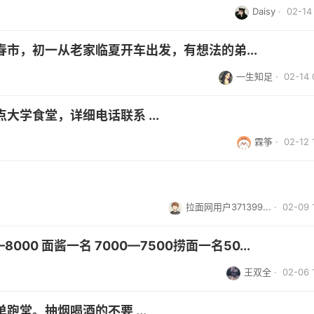
Daisy
· 02-14 
市，初一从老家临夏开车出发，有想法的弟...
一生知足
· 02-14 
学食堂，详细电话联系 ...
霖筝
· 02-12 
拉面网用户371399...
· 02-09 
00 面酱一名 7000—7500捞面一名50...
王双全
· 02-06 
堂。抽烟喝酒的不要 ...