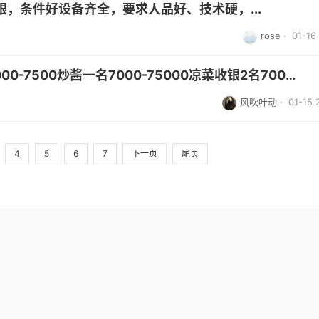
，条件好设备齐全，要求人品好、技术硬，...
rose
· 01-16 
招聘捞面一名工资5000面酱2名7000-7500炒酱一名7000-75000凉菜收银2名7000-...
风吹叶动
· 01-15 
4
5
6
7
下一页
尾页