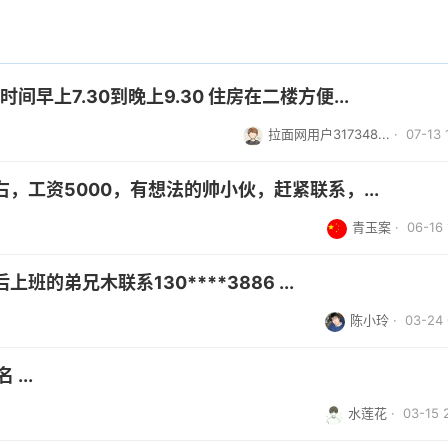
早上7.30到晚上9.30 住房在二楼方便...
拉面网用户317348...
· 07-13 
，工资5000，有想法的帅小伙，赶紧联系，...
青玉案
· 06-16 
的弟兄木联系130****3886 ...
陈小玲
· 03-24 
...
水莲花
· 03-15 