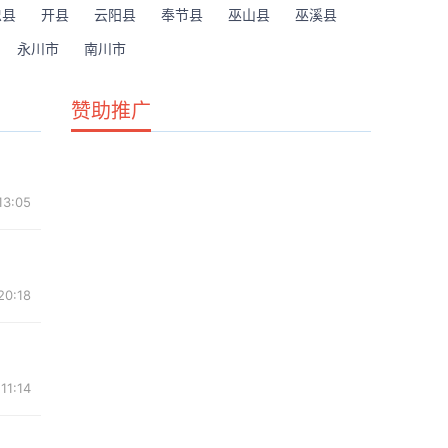
忠县
开县
云阳县
奉节县
巫山县
巫溪县
永川市
南川市
赞助推广
13:05
20:18
11:14