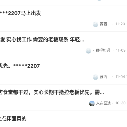
**2207马上出发
苏西．
· 11-20 
 实心找工作 需要的老板联系 年轻...
- 難得相遇
· 11-09 
。*****2207
苏西．
· 11-04 
食堂都干过，实心长期干撒拉老板优先，需...
人在囧途
· 10-30 
会点拌面菜的