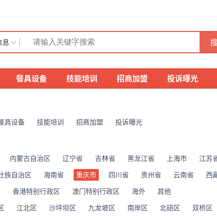
搜
信息
餐具设备
技能培训
招商加盟
投诉曝光
餐具设备
技能培训
招商加盟
投诉曝光
内蒙古自治区
辽宁省
吉林省
黑龙江省
上海市
江苏
壮族自治区
海南省
重庆市
四川省
贵州省
云南省
西
省
香港特别行政区
澳门特别行政区
海外
其他
区
江北区
沙坪坝区
九龙坡区
南岸区
北碚区
双桥区