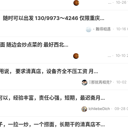
ㅤㅤㅤㅤㅤㅤㅤㅤ...
· 10-26 
以出发 130/9973～4246 仅限重庆...
- 難得相遇
· 10-16 
 随边会炒点菜的 最好西北...
ㅤㅤㅤㅤㅤㅤㅤㅤ...
· 10-10 
说， 要求清真店，设备齐全不压工资 月...
那就再相見?
· 10-02 
以，经验丰富，责任心强，短期，最迟斋月...
IchliebeDich
· 09-28 
，一拉一炒，一个捞面，长期干的清真店不...