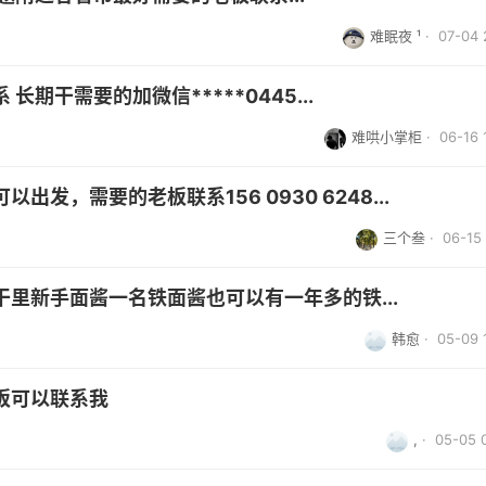
难眠夜 ¹
· 07-04 
期干需要的加微信*****0445...
难哄小掌柜
· 06-16 
发，需要的老板联系156 0930 6248...
三个叁
· 06-15 
里新手面酱一名铁面酱也可以有一年多的铁...
韩愈
· 05-09 
板可以联系我
,
· 05-05 