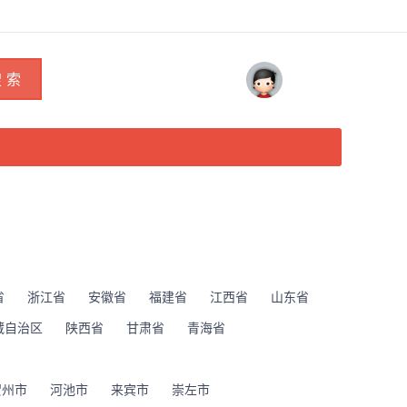
 索
省
浙江省
安徽省
福建省
江西省
山东省
藏自治区
陕西省
甘肃省
青海省
贺州市
河池市
来宾市
崇左市