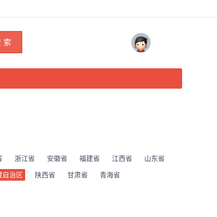
 索
省
浙江省
安徽省
福建省
江西省
山东省
藏自治区
陕西省
甘肃省
青海省