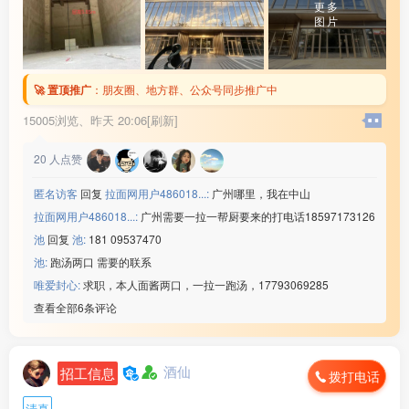
[玫瑰]食宿：包吃包住
更多
图片
[玫瑰]薪资：保底18+计件
微信：www235350
———————————
【群创光电】
🚀 置顶推广
：
朋友圈、地方群、公众号同步推广中
[玫瑰]年龄：男女 18-45周岁
[玫瑰]生产：车载导航
15005浏览、
昨天 20:06[刷新]
[玫瑰]班次：两班倒
[玫瑰]食宿：包吃包住
20
人点赞
[玫瑰]薪资：正式工底薪2660
匿名访客
回复
拉面网用户486018...:
广州哪里，我在中山
微信：www235350
———————————
拉面网用户486018...:
广州需要一拉一帮厨要来的打电话18597173126
【晟铭电子】
池
回复
池:
181 09537470
[玫瑰]年龄：男女18-45周岁
池:
跑汤两口 需要的联系
[玫瑰]生产：电脑外壳
唯爱封心:
求职，本人面酱两口，一拉一跑汤，17793069285
[玫瑰]班次：两班倒
查看全部6条评论
[玫瑰]食宿：包吃包住
[玫瑰]薪资：18元/小时
微信：www235350
———————————
酒仙
招工信息
拨打电话
【诚美材料】
[玫瑰]年龄：男女18-32周岁
清真