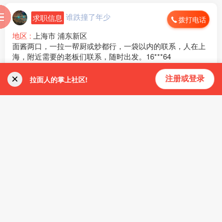
———————————
谁跌撞了年少
【常州电动车】
求职信息
拨打电话
服
到
助
阅
[玫瑰]年龄：男女 18-40 周岁
地区 :
上海市 浦东新区
[玫瑰]生产：电动车
面酱两口，一拉一帮厨或炒都行，一袋以内的联系，人在上
[玫瑰]班次：长白班为主
海，附近需要的老板们联系，随时出发。16***64
[玫瑰]食宿：免费吃住
[玫瑰]薪资：19-27元/小时
全文
×
拉面人的掌上社区!
微信：www235350
注册或登录
615浏览、
1 小时前
———————————
发布
首页
加群
消息
我的
【温州力达】
2
人点赞
[玫瑰]年龄：男女 16-48周岁
[玫瑰]生产：新能源汽车线束
我的小熊:
深圳招聘面匠两口，工资一万三，上班十二
[玫瑰]班次：长白班为主
昔颜不了情:
您好苏州来吗
[玫瑰]食宿：包吃包住
拉面网用户376700...:
本人单身面匠，人在湖北，需要的老板联系
[玫瑰]薪资：18+计件
17797034214。湖北优先..
微信：www235350
———————————
【延锋座椅】
同城用户379995
[玫瑰]年龄：18-45 周岁
求职信息
拨打电话
[玫瑰]生产：汽车座椅
地区 :
福建省 厦门市
[玫瑰]班次：两班倒