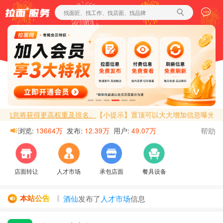
将获得更高权重及排名。
【小提示】置顶可以大大增加信息曝光率，置顶
帮助
浏览:
13664万
发布:
12.39万
用户:
49.07万
店面转让
人才市场
承包店面
餐具设备
本站公告
酒仙
发布了
人才市场
信息
￴ ￴￴ ￴...
发布了
人才市场
信息