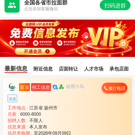
牛肉面
发布了
人才市场
信息
全国各省市拉面群
扫码进群
点击添加客服微信
关于招聘企业认证的通知
免责声明：平台仅提供信息展示服务
本站人才市场服务由兰州梦想网络科技有限公司提供
谁跌撞了年...
发布了
人才市场
信息
ꕥ᭄初见ꦿ...
发布了
店面转让
信息
最新信息
附近信息
店面转让
人才市场
承包店面
信用小马
置顶
招工信息
拨打电话
清真
工作地点 :
江苏省 扬州市
月薪 :
6000-8000
招聘人数 :
不限人
信息来源 :
本人发布
信息有效期 :
至2026年09月09日