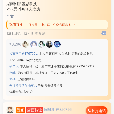
湖南浏阳蓝思科技
☑️27元/小时➕夫妻房
☑️年龄18-50岁（查流水）
全文
☑️回族/汉族➕查案底
☑️需要认识字,不做体检
🚀 置顶推广
：
朋友圈、地方群、公众号同步推广中
综合工资65***00/月
4288浏览、
12 小时前[刷新]
联系微信：www235350
————————————
9
人点赞
3⃣️江苏昆山联滔电子
☑️工资:22元/小时
拉面网用户376700...:
本人单身面匠 人在湖北 需要的老板联系
☑️回族/汉族,刷卡吃饭
17797034214湖北优先）..
☑️年龄男23-45/女48岁
牧羊人:
本人招聘一拉一炒广东珠海来的兄弟联系19225202312..
☑️需要厂车,坐班不体检
综合工资55***00/月
路菲:
招聘拉面师，地址深圳，工资7000，工作9小
微信：www235350
大狸:
还需要面匠吗
————————————
开往清晨的夜班车...:
老板 炒酱还要不要
4⃣️昆明手机配件厂
查看全部9条评论
☑️22元/小时
☑️年龄18-45岁（查流水）
☑️回族/汉族,不要文化
同城用户320796
置顶
店面转让
综合工资55***00/月
拨打电话