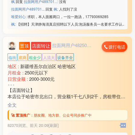
枫
回复
拉面网用户489701...:
没有
☑️厂吃厂住,不查案底
拉面网用户489701...
回复
枫:
人找到了没
☑️综合工资65***00
唯爱封心:
求职，本人面酱两口，一拉一跑汤，17793069285
联系微信：www235350
枫:
【招聘】天津静海清真店招聘以下人员:泡汤服务员一名要求工作认..
————————————
湖北线路板厂
☑️20元/时➕免费吃饭
☑️年龄男18-47/女45岁
拉面网用户482503...
置顶
店面转让
拨打电话
☑️回族/汉族,会认识字
☑️厂吃厂住,坐班独立岗位
临街
底商
租金少
人流大
设备齐全
☑️综合工资55***00/月
地区 :
新疆维吾尔自治区 哈密地区
以上企业联系微信：www235350
月租金 :
2500元以下
————————————
日营业额 :
2000-3000元
扬州沪光开关厂
转让费 :
10万-15万元
☑️19元/时➕免费吃饭
【店面转让】
☑️年龄男18-47/女45岁
本店位于哈密市北出口，营业额1千七八到2千，房租带住房
☑️回族/汉族,会认识字
3万2还剩十个月房租，因家中有事现对外转让，装让费15
全文
☑️厂吃厂住,坐班独立岗位
万，有意向的联系18***21
☑️综合工资55***00/月
🚀 置顶推广
：
朋友圈、地方群、公众号同步推广中
以上企业联系微信：www235350
82370浏览、
前天 20:09[刷新]
————————————
扬州沪光开关厂