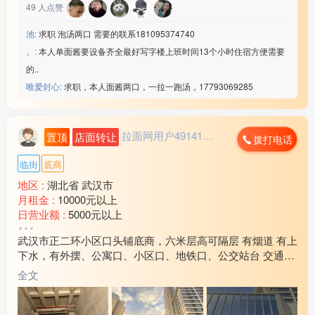
49
人点赞
☑️19元/时➕免费吃饭
☑️年龄男18-47/女45岁
池:
求职 泡汤两口 需要的联系181095374740
☑️回族/汉族,会认识字
。:
本人单面酱要设备齐全最好写字楼上班时间13个小时住宿方便需要
☑️厂吃厂住,坐班独立岗位
☑️综合工资55***00/月
的..
以上企业联系微信：www235350
唯爱封心:
求职，本人面酱两口，一拉一跑汤，17793069285
————————————
安徽兴宇内饰厂
☑️19元/时➕免费吃饭
拉面网用户491412...
置顶
店面转让
拨打电话
☑️年龄男18-47/女45岁
☑️回族/汉族,会认识字
临街
底商
☑️厂吃厂住,坐班独立岗位
地区 :
湖北省 武汉市
综合工资60***00/月夜班补助24
月租金 :
10000元以上
以上企业联系微信：www235350
日营业额 :
5000元以上
————————————
转让费 :
面议
☑️ 浙江区域工厂☑️
武汉市正二环小区口头铺底商，六米层高可隔层 有烟道 有上
周边环境 :
学校 小区 车站 市场
————————————
下水，有外摆、公寓口、小区口、地铁口、公交站台 交通便
店内设施 :
水电 燃气 齐全
宏昌科技】
利周边超3000户养活九间铺子。二层健身、棋牌、会所等业
全文
[玫瑰]年龄：男女 18-45 周岁
态汇聚人流
[玫瑰]生产：洗衣机配件
[玫瑰]班次：两班倒