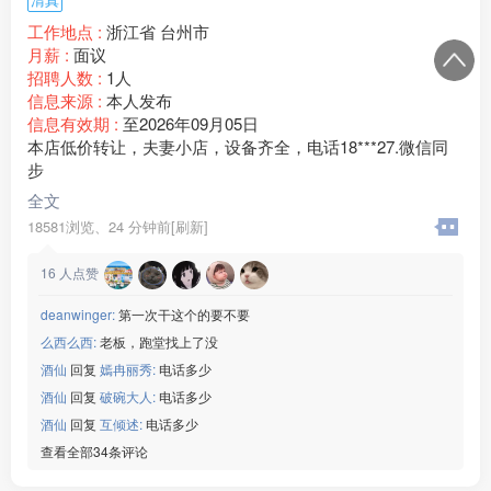
[玫瑰]生产：电脑显示器
工作地点 :
浙江省 台州市
[玫瑰]班次：两班倒
月薪 :
面议
[玫瑰]食宿：包吃包住
招聘人数 :
1人
[玫瑰]薪资：20元/小时
信息来源 :
本人发布
微信：www235350
信息有效期 :
至2026年09月05日
———————————
本店低价转让，夫妻小店，设备齐全，电话18***27.微信同
【奉化新能源】
步
[玫瑰]年龄：男女18-45周岁
全文
[玫瑰]生产：新能源电池边框
18581浏览、
24 分钟前[刷新]
[玫瑰]班次：两班倒
[玫瑰]食宿：包吃包住
16
人点赞
[玫瑰]薪资：20元/小时
微信：www235350
deanwinger:
第一次干这个的要不要
———————————
么西么西:
老板，跑堂找上了没
【华阳电子】
[玫瑰]年龄：男女19-45周岁
酒仙
回复
嫣冉丽秀:
电话多少
[玫瑰]生产：变速箱外壳
酒仙
回复
破碗大人:
电话多少
[玫瑰]班次：两班倒
酒仙
回复
互倾述:
电话多少
[玫瑰]食宿：免费住宿和三餐
查看全部34条评论
[玫瑰]薪资：19-20元/小时
微信：www235350