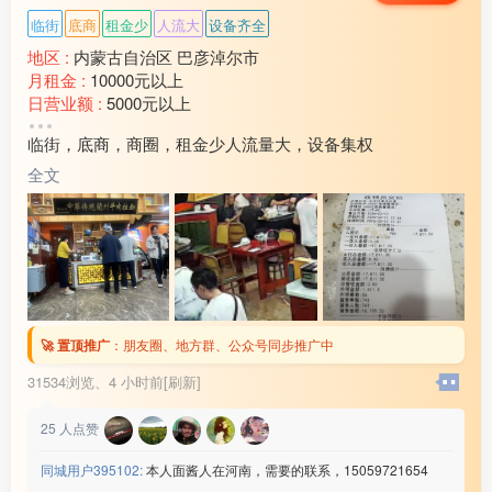
联系微信：www235350
临街
底商
租金少
人流大
设备齐全
————————————
6⃣️江苏东台领胜（查流水）
地区 :
内蒙古自治区 巴彦淖尔市
☑️22元/小时➕餐补480
月租金 :
10000元以上
☑️年龄男女18-48岁
日营业额 :
5000元以上
☑️回族/汉族,要文化
转让费 :
15万以上
临街，底商，商圈，租金少人流量大，设备集权
☑️厂吃厂住,查案底
水电费 :
1500元以上
综合工资65***00/月
外卖情况 :
没有
全文
联系微信：www235350
店面面积 :
240㎡ (平米)
————————————
周边环境 :
学校 小区 商超 公园 市场 其他
7⃣️昆山包装厂（查流水）
店内设施 :
水电 燃气 电视 空调 电话 WIFI 齐全
☑️21/小时➕3餐免费
☑️年龄男16-42/女45岁
☑️回族/汉族需要认识字
☑️坐厂车10分钟不查案底
🚀 置顶推广
：
朋友圈、地方群、公众号同步推广中
综合工资:55***00/月
联系微信：www235350
31534浏览、
4 小时前[刷新]
————————————
9⃣️温州开关厂
25
人点赞
☑️18元保底/＋计件月工时330
☑️年龄男20-45
同城用户395102:
本人面酱人在河南，需要的联系，15059721654
☑️回族/汉族➕小学文化