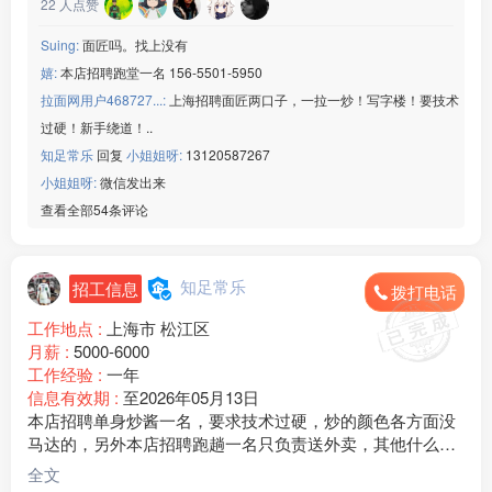
22
人点赞
Suing:
面匠吗。找上没有
嬉:
本店招聘跑堂一名 156-5501-5950
拉面网用户468727...:
上海招聘面匠两口子，一拉一炒！写字楼！要技术
过硬！新手绕道！..
知足常乐
回复
小姐姐呀:
13120587267
小姐姐呀:
微信发出来
查看全部54条评论
知足常乐
招工信息
拨打电话
工作地点 :
上海市 松江区
月薪 :
5000-6000
工作经验 :
一年
信息有效期 :
至2026年05月13日
本店招聘单身炒酱一名，要求技术过硬，炒的颜色各方面没
马达的，另外本店招聘跑趟一名只负责送外卖，其他什么事
都不用管，包吃住。
全文