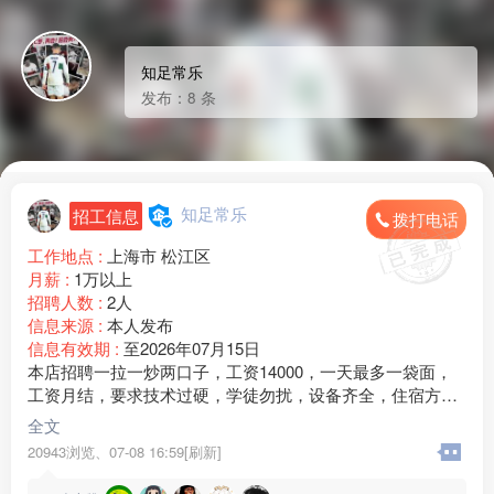
知足常乐
发布：8 条
知足常乐
招工信息
拨打电话
工作地点 :
上海市 松江区
月薪 :
1万以上
招聘人数 :
2人
信息来源 :
本人发布
信息有效期 :
至2026年07月15日
本店招聘一拉一炒两口子，工资14000，一天最多一袋面，
工资月结，要求技术过硬，学徒勿扰，设备齐全，住宿方便
宽展，有意向的电话细聊。店在上海松江区大学城，联系电
全文
话13***67
20943浏览、
07-08 16:59[刷新]