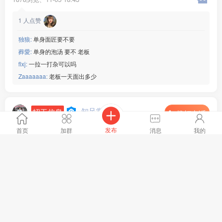
1
人点赞
独狼:
单身面匠要不要
葬愛:
单身的泡汤 要不 老板
flxj:
一拉一打杂可以吗
Zaaaaaaa:
老板一天面出多少
知足常乐
招工信息
拨打电话
工作地点 :
上海市 松江区
发布
首页
加群
消息
我的
月薪 :
面议
信息有效期 :
至2025年10月15日
上海松江招聘一拉一炒两口子，设备齐全，住房方便，一天
一袋面左右，上海周边的人最好，其他详细电话联系，15***
87
全文
5467浏览、
09-15 15:27
5
人点赞