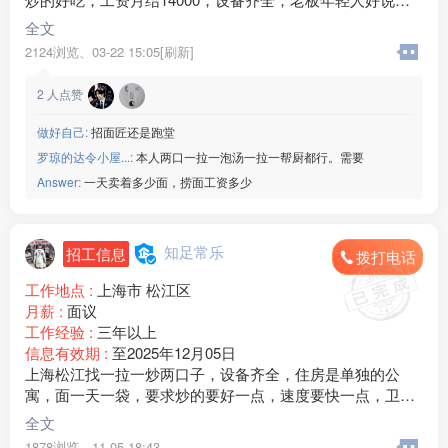
话。
全文
2124浏览、
03-22 15:05[刷新]
2
人点赞
做好自己:
招面匠还是跑堂
罗琼的达令小屋...:
本人两口一拉一泡汤一拉一帮厨都行。需要
Answer:
一天卖着多少面，捞面工资多少
知足常乐
招工信息
拨打电话
工作地点 :
上海市 松江区
月薪 :
面议
工作经验 :
三年以上
信息有效期 :
至2025年12月05日
上海松江找一拉一炒两口子，设备齐全，住房是单独的公
寓，面一天一袋，要求炒的要好一点，速度要快一点，卫生
要好一点。江浙沪附近的优先考虑。
全文
1878浏览、
11-05 18:43