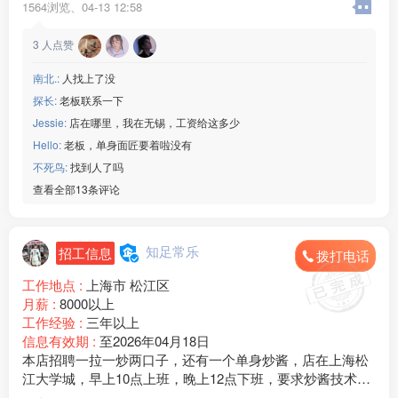
1564浏览、
04-13 12:58
3
人点赞
南北.:
人找上了没
探长:
老板联系一下
Jessie:
店在哪里，我在无锡，工资给这多少
Hello:
老板，单身面匠要着啦没有
不死鸟:
找到人了吗
查看全部13条评论
知足常乐
招工信息
拨打电话
工作地点 :
上海市 松江区
月薪 :
8000以上
工作经验 :
三年以上
信息有效期 :
至2026年04月18日
本店招聘一拉一炒两口子，还有一个单身炒酱，店在上海松
江大学城，早上10点上班，晚上12点下班，要求炒酱技术硬
棒，工资月结，具体情况电话联系，15***87。