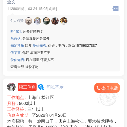
全文
11280浏览、
03-24 15:05[刷新]
6
人点赞
哈1加1:
还要炒匠吗？
马兹达:
是清真餐还是汉餐
知足常乐
回复
爱你知否:
你好，要的，联系15709827887
傅某某:
你好 单面匠要不要
爱你知否:
店在哪里 还要人不
查看全部14条评论
知足常乐
招工信息
拨打电话
工作地点 :
上海市 松江区
月薪 :
8000以上
工作经验 :
三年以上
信息有效期 :
至2026年04月20日
本店招聘一拉一炒两口子，店在上海松江，要求技术硬棒，
炒的好吃，工资月结14000，设备齐全，老板年轻人好说