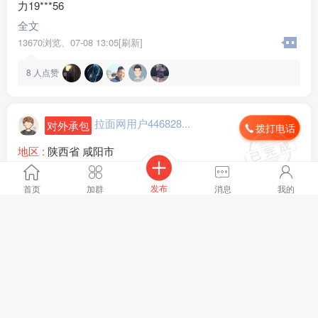
力19***56
全文
13670浏览、
07-08 13:05[刷新]
8
人点赞
拉面网用户446828...
对外承包
拨打电话
地区 :
陕西省 咸阳市
月租金 :
2500-5000元
日营业额 :
2000-3000元
发布
首页
加群
消息
我的
装修情况 :
精装修
这是一个三甲级医院，有床位2000张，医护人员2000多人，
店内设施 :
齐全
需招民族档口牛肉拉面，生意稳定，
全文
更多
图片