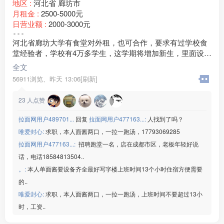
地区 :
河北省 廊坊市
月租金 :
2500-5000元
日营业额 :
2000-3000元
周边环境 :
学校
河北省廊坊大学有食堂对外租，也可合作，要求有过学校食
店内设施 :
水电 空调
堂经验者，学校有4万多学生，这学期将增加新生，里面设备
齐全，有想法的联系18***93
全文
56911浏览、
昨天 13:06[刷新]
23
人点赞
拉面网用户489701...
回复
拉面网用户477163...:
人找到了吗？
唯爱封心:
求职，本人面酱两口，一拉一跑汤，17793069285
拉面网用户477163...:
招聘跑堂一名，店在成都市区，老板年轻好说
话，电话18584813504..
。:
本人单面酱要设备齐全最好写字楼上班时间13个小时住宿方便需要
的..
唯爱封心:
求职，本人面酱两口，一拉一跑汤，上班时间不要超过13小
时，工资..