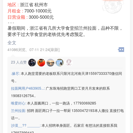
地区 :
浙江省 杭州市
月租金 :
7000-10000元
日营业额 :
3000-5000元
店铺面积 :
180㎡ (平米)
暑假期间，浙江省有几所大学食堂招兰州拉面，品种不限，
外卖情况 :
偶尔
要求干过大学食堂的老铁优先考虑预定。
装修情况 :
简单装修
周边环境 :
学校
全文
店内设施 :
水电 燃气 空调 其他 齐全
41086浏览、
07-11 21:24[刷新]
23
人点赞
.缘尽:
本人跑堂需要的老板联系只限河北河南天津15597333370微信同
号..
拉面网用户463905...:
广东珠海招跑堂两口工资月月发来的联系
19083126754..
唯爱封心:
本人面酱两口，一拉一跑汤，17793069285
兰州拉面:
招聘 面匠两口子一拉一帮厨 13500472193本人撒拉 直接打电
话一..
沙漠__?? ______:
本人招聘单身面匠。石家庄 有想法的直接联系我
17697399442..