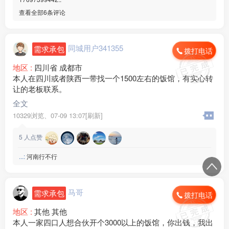
查看全部6条评论
同城用户341355
需求承包
拨打电话
地区 :
四川省 成都市
本人在四川或者陕西一带找一个1500左右的饭馆，有实心转
让的老板联系。
全文
10329浏览、
07-09 13:07[刷新]
5
人点赞
ㅤㅤㅤㅤㅤㅤㅤㅤ...:
河南行不行
马哥
需求承包
拨打电话
地区 :
其他 其他
本人一家四口人想合伙开个3000以上的饭馆，你出钱，我出