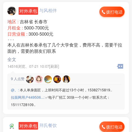
与风相伴
对外承包
拨打电话
地区 :
吉林省 长春市
月租金 :
5000-7000元
日营业额 :
3000-5000元
店铺面积 :
58㎡ (平米)
本人在吉林长春承包了几个大学食堂，费用不高，需要干拉
外卖情况 :
经常
面的，需要的朋友们联系
周边环境 :
学校
店内设施 :
齐全
全文
14516浏览、
07-21 10:07[刷新]
9
人点赞
@。:
本人单身面匠，上班时间不超过13个小时，15382715819..
拉面网用户449506...:
✅电子厂招工 30块一个小时 ✅联系方式：
15111728109..
拜氏餐饮
对外承包
拨打电话