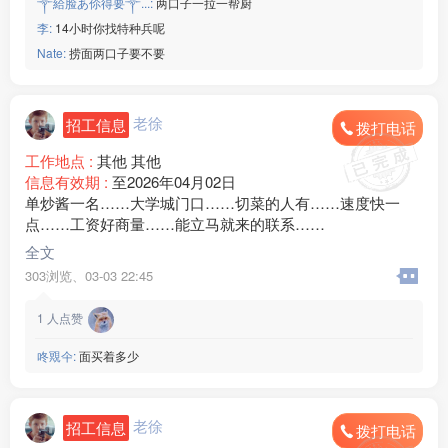
༒給脸あ伱得要༒...:
两口子一拉一帮厨
李:
14小时你找特种兵呢
Nate:
捞面两口子要不要
老徐
招工信息
拨打电话
工作地点 :
其他 其他
信息有效期 :
至2026年04月02日
单炒酱一名……大学城门口……切菜的人有……速度快一
点……工资好商量……能立马就来的联系……
全文
303浏览、
03-03 22:45
1
人点赞
咚覭仐:
面买着多少
老徐
招工信息
拨打电话