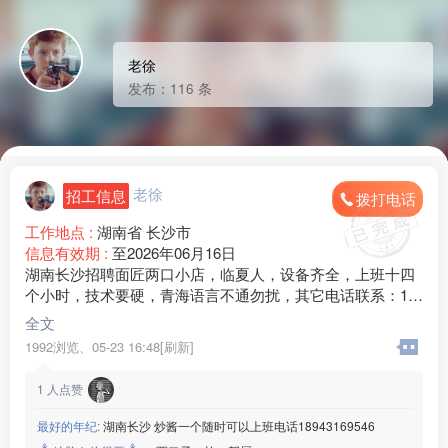
老徐
发布：116 条
老徐
招工信息
拨打电话
工作地点 :
湖南省 长沙市
信息有效期 :
至2026年06月16日
湖南长沙招聘面匠两口小店，临夏人，设备齐全，上班十四
个小时，技术要硬，青海语言不通勿扰，其它电话联系：13*
**98
全文
1992浏览、
05-23 16:48[刷新]
1
人点赞
最好的年纪:
湖南长沙 炒酱一个随时可以上班电话18943169546