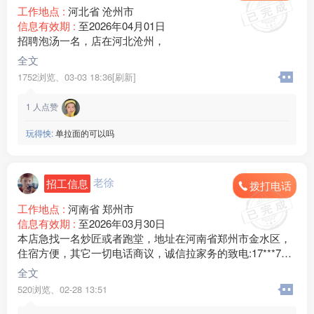
工作地点 :
河北省 沧州市
信息有效期 :
至2026年04月01日
招聘泡汤一名，店在河北沧州，
全文
1752浏览、
03-03 18:36[刷新]
1
人点赞
玩得怏:
单拉面的可以吗
老徐
招工信息
拨打电话
工作地点 :
河南省 郑州市
信息有效期 :
至2026年03月30日
本店急找一名炒匠或者跑堂，地址在河南省郑州市金水区，
住宿方便，其它一切电话商议，诚信拉家务的致电:17***72
地区：河南省 郑州市 金水区
全文
520浏览、
02-28 13:51