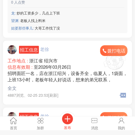
0
人点赞
龙:
炒的工资多少，几点上下班
望渊:
老板人找上料米
姑婆那些事儿:
大哥工作找了没
老徐
招工信息
拨打电话
工作地点 :
浙江省 绍兴市
信息有效期 :
至2026年03月26日
招聘面匠一名，店在浙江绍兴，设备齐全，临夏人，1袋面，
上班13小时，老板年轻人好说话，想来的弟兄联系，
全文
4887浏览、
02-25 23:53[刷新]
老徐
招工信息
拨打电话
工作地点 :
北京市 朝阳区
发布
首页
加群
消息
我的
信息有效期 :
至2026年03月04日