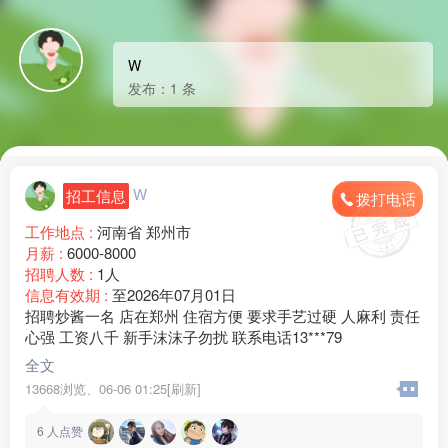
W
发布：1 条
W
招工信息
拨打电话
工作地点 :
河南省 郑州市
月薪 :
6000-8000
招聘人数 :
1人
信息有效期 :
至2026年07月01日
招聘炒酱一名 店在郑州 住宿方便 要求手艺过硬 人麻利 责任
心强 工资八千 新手沫沫子勿扰 联系电话13***79
全文
13668浏览、
06-06 01:25[刷新]
6
人点赞