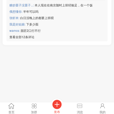
糖炒栗子没栗子...:
本人现在在南京随时上班经验足，在一个饭
俄想懂你:
半年可以吗
张虾米:
白日没晚上的都要上班呗
我是好姑娘:
下多少面
wamcs:
面匠2口行不行
查看全部12条评论
发布
首页
加群
消息
我的