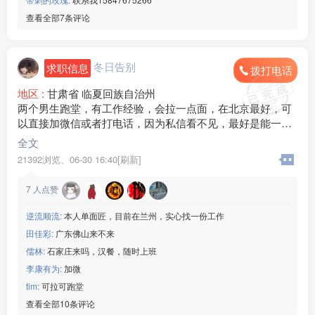
查看全部7条评论
冬日告别
求职信息
拨打电话
地区 :
甘肃省 临夏回族自治州
两个男生跑堂，有工作经验，会拉一点面，在北京最好，可
以直接加微信或者打电话，因为私信看不见，最好是能一起
干，准备长期人稳当
全文
21392浏览、
06-30 16:40[刷新]
7
人点赞
逆流顺流:
本人单面匠，目前在兰州，实心找一份工作
田佳彩:
广东佛山来不来
儒林:
石家庄来吗，汉餐，随时上班
李康有为:
加微
tim:
可拉可跑堂
查看全部10条评论