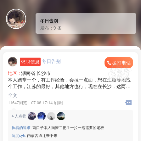
冬日告别
发布：9 条
冬日告别
求职信息
拨打电话
地区 :
湖南省 长沙市
本人跑堂一个，有工作经验，会拉一点面，想在江浙等地找
个工作，江苏的最好，其他地方也行，现在在长沙，这两天
随时可出发
全文
11647浏览、
07-08 17:14[刷新]
4
人点赞
执着的追求:
两口子本人面酱二把手一拉一泡需要的老板
沉淀syh:
内蒙古通辽来不来