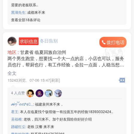
需要的老板联系..
黑湖先生:
成都来不来
查看全部18条评论
冬日告别
求职信息
拨打电话
地区 :
甘肃省 临夏回族自治州
两个男生跑堂，想要找一个大一点的店，小店也可以，服务
员也行，帮厨也行，有工作经验，会拉一点面，人稳当想长
期干
全文
联系，19***56
15243浏览、
07-06 15:47[刷新]
4
人点赞
ꫛꪑོꫀꫀȶ⁰ɞ...:
福建泉州来不来，
君王:
本人在临夏找个饭馆做一有拉面五年的经验18393032424..
吴祖根:
老铁，四川来不。加个好友我给你好好介绍
踏破红尘:
老铁 汉餐 来不来
带刺的玫瑰:
联系我15847675266