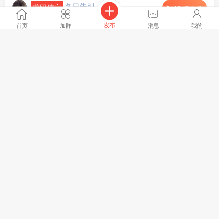
冬日告别
求职信息
拨打电话
地区 :
甘肃省 兰州市
发布
首页
加群
消息
我的
本人有一年工作经验，主要想干拉面馆跑堂，最好是大一点
的饭馆，仅限甘肃
全文
1530浏览、
09-10 16:04[刷新]
3
人点赞
互倾述:
几点到几点？
冬日告别
回复
Suing:
加微信细聊，17793056693
冬日告别
回复
Suing:
来
Suing:
深圳来吗？
冬日告别
回复
学海:
17793056693
查看全部7条评论
冬日告别
求职信息
拨打电话