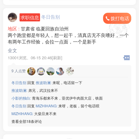
冬日告别
求职信息
拨打电话
地区 :
甘肃省 临夏回族自治州
两个跑堂都是年轻人，想一起干，清真店无不良嗜好，一个
有两年工作经验，会拉一点面，一个是新手
全文
13001浏览、
06-15 20:46[刷新]
9
人点赞
冬日告别
回复
推波助澜:
来呢，电话留一下
推波助澜:
弟兄，武汉拉来不
小影的独白:
青海乐都来不来，亚优伊牛肉面大店，铁面
冬日告别
回复
MIZHIHANG:
来呀，老板，留个电话呗
MIZHIHANG:
大柴旦来不来
查看全部18条评论