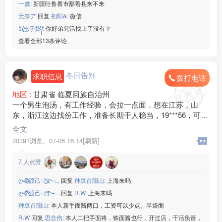
一虞:
新疆吐鲁番市鄯善县来不来
无奈ア
回复
初阳&:
微信
꧔ꦿ忠于妳᭄:
你好弟兄活找上了没有？
查看全部13条评论
冬日告别
求职信息
拨打电话
地区 :
甘肃省 临夏回族自治州
一个男生泡汤，有工作经验，会拉一点面，想在江苏，山
东，浙江这边找份工作，准备长期干人稳当，19***56，可加
微信
全文
20391浏览、
07-06 16:14[刷新]
7
人点赞
ღ🥀⃟渡己ꦿꦁ࿐...
回复
种豆首阳山:
上海来吗
ღ🥀⃟渡己ꦿꦁ࿐...
回复
R.W:
上海来吗
种豆首阳山:
本人新手面酱两口，工资可以少点。半袋面
R.W
回复
思念伤:
本人二把手面将，铁面酱也行，开过店，干活负责，