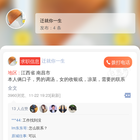
迁就你一生
发布：4 条
迁就你一生
求职信息
拨打电话
地区 :
江西省 南昌市
本人俩口子，男的调汤，女的收银或，凉菜，需要的联系
全文
3960浏览、
11-22 19:23[刷新]
13
人点赞
***44:
工作找到没
lm东东哥:
怎么联系？
原城往事:
可以