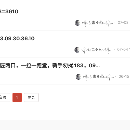
=3610
ღ᭄ꦿ꯭毐🍀葯ꦿ꯭᭄...
· 07-08 
.30.36.10
ღ᭄ꦿ꯭毐🍀葯ꦿ꯭᭄...
· 07-04 
面匠两口，一拉一跑堂，新手勿扰.183，09...
ღ᭄ꦿ꯭毐🍀葯ꦿ꯭᭄...
· 06-15 
首页
1
尾页