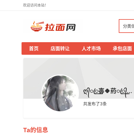
欢迎访问本站！
分类
首页
店面转让
人才市场
承包店面
ღ᭄ꦿ꯭毐🍀葯ꦿ꯭᭄...
共发布了
3
条
Ta的信息