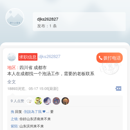
djks262827
发布：1 条
djks262827
求职信息
拨打电话
地区 :
四川省 成都市
本人在成都找一个泡汤工作，需要的老板联系
全文
18893浏览、
05-17 15:05[刷新]
9
人点赞
挽
回复
-別說為了我.🖤...:
要
之镜:
你好山东济南来不来
紫陌:
山东滨州来不来