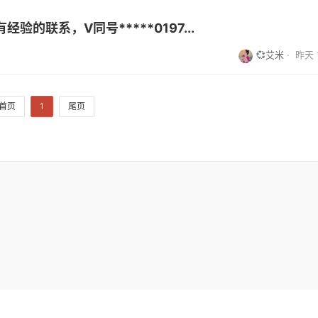
的联系，V同号*****0197...
💞艾米
·
昨天 1
首页
1
尾页