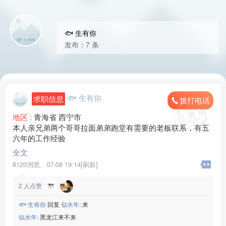
🐟 生有你
发布：7 条
🐟 生有你
求职信息
拨打电话
地区 :
青海省 西宁市
本人亲兄弟两个哥哥拉面弟弟跑堂有需要的老板联系，有五
六年的工作经验
全文
8120浏览、
07-08 19:14[刷新]
2
人点赞
🐟 生有你
回复
似水年:
来
似水年:
黑龙江来不来