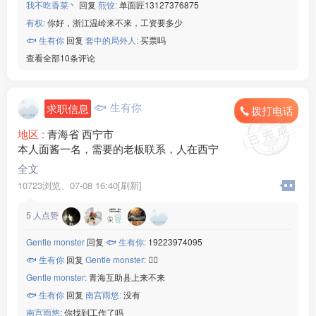
我不吃香菜丶
回复
煎饺:
单面匠13127376875
有权:
你好，浙江温岭来不来，工资要多少
🐟 生有你
回复
套中的局外人:
买票吗
查看全部10条评论
🐟 生有你
求职信息
拨打电话
地区 :
青海省 西宁市
本人面酱一名，需要的老板联系，人在西宁
全文
10723浏览、
07-08 16:40[刷新]
5
人点赞
Gentle monster
回复
🐟 生有你:
19223974095
🐟 生有你
回复
Gentle monster:
👌🏻
Gentle monster:
青海互助县上来不来
🐟 生有你
回复
南宫雨悠:
没有
南宫雨悠:
你找到工作了吗