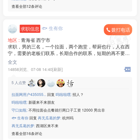
查看全部12条评论
🐟 生有你
求职信息
拨打电话
地区 :
青海省 西宁市
求职，男的三名，一个拉面，两个跑堂，帮厨也行，人在西
宁，需要的老板们联系，长期合作的联系，短期的再不要联
系
全文
14858浏览、
07-08 14:40[刷新]
5
人点赞
拉面网用户435055...
回复
呜啦啦嘿:
招人？
呜啦啦嘿:
新疆来不来朋友
守口如瓶:
不用拉面会点餐就行两口子工资 12000 男出非
🐟 生有你
回复
再无瓜葛的梦:
杭州吗
再无瓜葛的梦:
西湖区来不来
查看全部16条评论