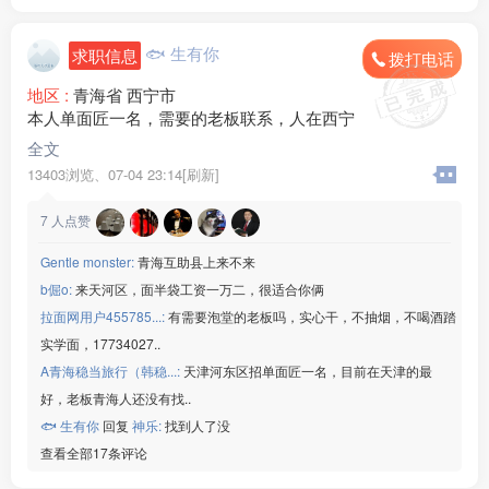
🐟 生有你
求职信息
拨打电话
地区 :
青海省 西宁市
本人单面匠一名，需要的老板联系，人在西宁
全文
13403浏览、
07-04 23:14[刷新]
7
人点赞
Gentle monster:
青海互助县上来不来
b倔o:
来天河区，面半袋工资一万二，很适合你俩
拉面网用户455785...:
有需要泡堂的老板吗，实心干，不抽烟，不喝酒踏
实学面，17734027..
A青海稳当旅行（韩稳...:
天津河东区招单面匠一名，目前在天津的最
好，老板青海人还没有找..
🐟 生有你
回复
神乐:
找到人了没
查看全部17条评论