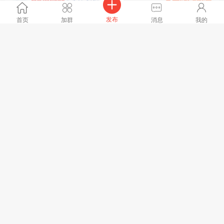
求职信息
拨打电话
地区 :
陕西省 西安市
发布
首页
加群
消息
我的
本人亲兄弟两个，哥哥拉面弟弟跑汤，弟弟会一点炒，需要
的老板联系，人在西安
全文
10039浏览、
06-15 11:14[刷新]
2
人点赞
T^T
回复
暮白:
弟兄我找个跑堂，内蒙古你来不来
暮白
回复
破碗大人:
老板跑趟要不要
🐟 生有你
回复
天天向上儿童城...:
在哪里呀？工资多少？
天天向上儿童城...:
你好，一拉一打杂来不来
🐟 生有你
回复
破碗大人:
两个人5000吗
查看全部8条评论
🐟 生有你
求职信息
拨打电话
地区 :
其他 其他