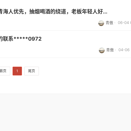
海人优先，抽烟喝酒的绕道，老板年轻人好...
青傲
· 06-04 
系*****0972
青傲
· 04-06 
首页
1
尾页