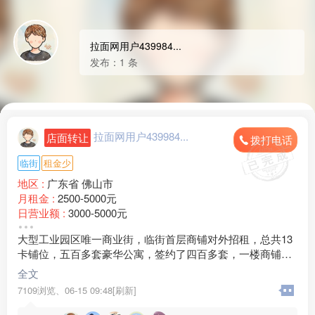
拉面网用户439984...
发布：1 条
拉面网用户439984...
店面转让
拨打电话
临街
租金少
地区 :
广东省 佛山市
月租金 :
2500-5000元
日营业额 :
3000-5000元
转让费 :
面议
大型工业园区唯一商业街，临街首层商铺对外招租，总共13
水电费 :
500-800元
卡铺位，五百多套豪华公寓，签约了四百多套，一楼商铺刚
外卖情况 :
偶尔
刚签约了连锁超市，木桶饭，包子铺，药店，猪脚饭，烧
店面面积 :
65㎡ (平米)
全文
烤，牛杂，现招一卡兰州拉面
周边环境 :
工厂 小区 商超
7109浏览、
06-15 09:48[刷新]
店内设施 :
水电