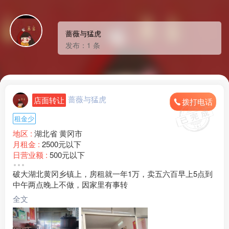
蔷薇与猛虎
发布：1 条
蔷薇与猛虎
店面转让
拨打电话
租金少
地区 :
湖北省 黄冈市
月租金 :
2500元以下
日营业额 :
500元以下
转让费 :
面议
破大湖北黄冈乡镇上，房租就一年1万，卖五六百早上5点到
水电费 :
500元以下
中午两点晚上不做，因家里有事转
外卖情况 :
没有
店面面积 :
50㎡ (平米)
全文
周边环境 :
学校 其他
店内设施 :
水电