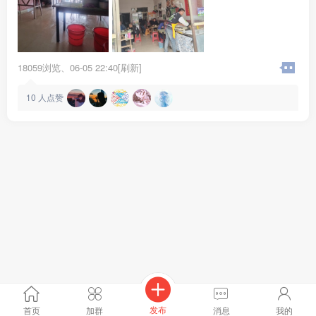
18059浏览、
06-05 22:40[刷新]
10
人点赞
发布
首页
加群
消息
我的