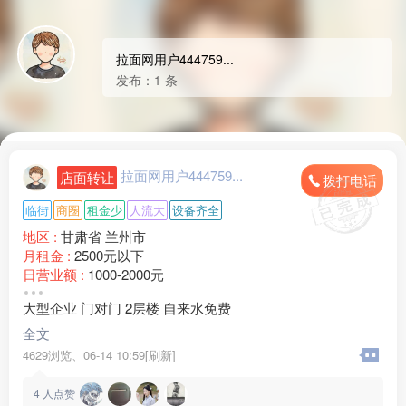
拉面网用户444759...
发布：1 条
拉面网用户444759...
店面转让
拨打电话
临街
商圈
租金少
人流大
设备齐全
地区 :
甘肃省 兰州市
月租金 :
2500元以下
日营业额 :
1000-2000元
转让费 :
3万-6万元
大型企业 门对门 2层楼 自来水免费
水电费 :
1000-1500元
外卖情况 :
没有
全文
店面面积 :
150㎡ (平米)
4629浏览、
06-14 10:59[刷新]
周边环境 :
工厂 小区 商超 其他
店内设施 :
水电 齐全
4
人点赞