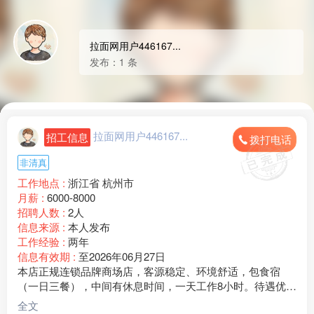
拉面网用户446167...
发布：1 条
拉面网用户446167...
招工信息
拨打电话
非清真
工作地点 :
浙江省 杭州市
月薪 :
6000-8000
招聘人数 :
2人
信息来源 :
本人发布
工作经验 :
两年
信息有效期 :
至2026年06月27日
本店正规连锁品牌商场店，客源稳定、环境舒适，包食宿
（一日三餐），中间有休息时间，一天工作8小时。待遇优
厚，现招以下岗位：
全文