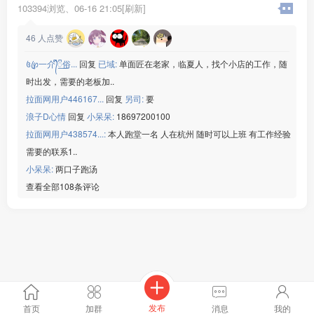
拉面大师傅
103394浏览、
06-16 21:05[刷新]
薪资：7000元起 + 业绩提成
要求：精通拉面、出餐麻利，有相关工作经验二年以上优先
46
人点赞
拉面二师傅/副手
꧔ꦿ℘一介᭄ᩚ꯭ᩚ俗...
回复
已域:
单面匠在老家，临夏人，找个小店的工作，随
薪资：5500元起
时出发，需要的老板加..
要求：熟悉拉面工序，踏实肯干，配合团队工作(新手想学也
拉面网用户446167...
回复
另司:
要
可培养)
浪子D心情
回复
小呆呆:
18697200100
✅ 福利：全包食宿、一日三餐、环境整洁、薪资准时
拉面网用户438574...:
本人跑堂一名 人在杭州 随时可以上班 有工作经验
月休四天，工作时间一天8小时。
需要的联系1..
联系电话15***10微信同号，联系请注明拉面网
小呆呆:
两口子跑汤
查看全部108条评论
发布
首页
加群
消息
我的