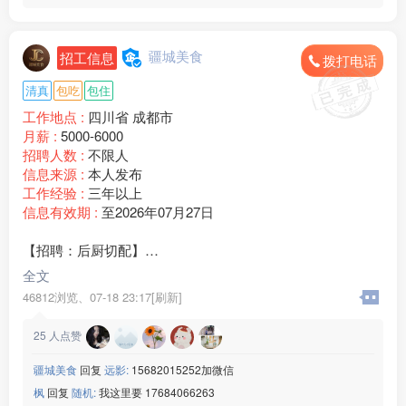
疆城美食
招工信息
拨打电话
清真
包吃
包住
工作地点 :
四川省 成都市
月薪 :
5000-6000
招聘人数 :
不限人
信息来源 :
本人发布
工作经验 :
三年以上
信息有效期 :
至2026年07月27日
【招聘：后厨切配】
疆城美食
全文
✅要求：有餐饮切配经验，食材清洗、改刀、配菜，讲究卫
46812浏览、
07-18 23:17[刷新]
生，服从厨师长安排；
✅待遇：包吃住，工资准时发放，薪资面议；
25
人点赞
✅福利：店内生意稳定，管理简单，不拖欠薪资；
熟手优先，有意欢迎到店面试
疆城美食
回复
远影:
15682015252加微信
枫
回复
随机:
我这里要 17684066263