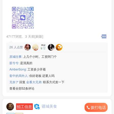
任职要求：
1、有餐饮切配经验，会食材改刀、配菜、整理库房、打扫后
厨卫生；
2、为人勤快肯干，手脚麻利，服从厨师长和门店管理安排；
3、做事踏实靠谱，能长期稳定上班，短期过渡勿扰；
。
薪资福利：月薪45***00元，工资按月准时发放，包吃包住
47177浏览、
3 天前[刷新]
月休两天
工作地点：四川成都
26
人点赞
联系电话：15***52
原城往事:
上几个小时。工资阿门个
脏兮兮:
是清真的
AmberSong:
工资多少开着
套中的局外人:
你好老板 还要人吗
无奈ア
回复
金番大兄弟:
联系方式发一下
查看全部52条评论
疆城美食
招工信息
拨打电话