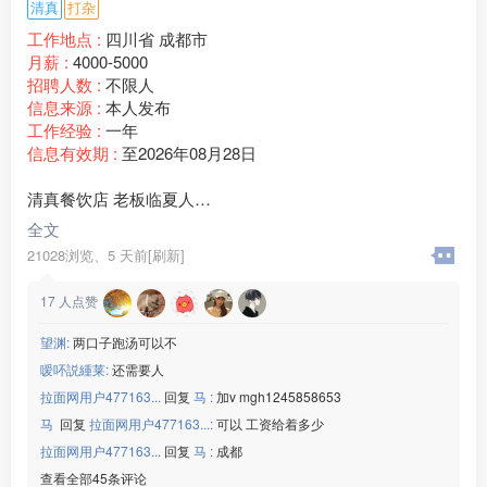
清真
打杂
工作地点 :
四川省 成都市
月薪 :
4000-5000
招聘人数 :
不限人
信息来源 :
本人发布
工作经验 :
一年
信息有效期 :
至2026年08月28日
清真餐饮店 老板临夏人
全文
1、能熟练捞面操作，有餐饮面食经验优先；
21028浏览、
5 天前[刷新]
2、手脚麻利，能兼顾前后厅工作，吃苦耐劳，有责任心
；
17
人点赞
3、服从管理，干净整洁，
4、能稳定长期做，短期临时工勿扰。
望渊:
两口子跑汤可以不
嗳吥説緟莱:
还需要人
工作时间：午市+晚市正常餐饮班次
拉面网用户477163...
回复
马 :
加v mgh1245858653
月休两天
马
回复
拉面网用户477163...:
可以 工资给着多少
联系电话：15***52
地址：成都武侯区疆城美食
拉面网用户477163...
回复
马 :
成都
查看全部45条评论