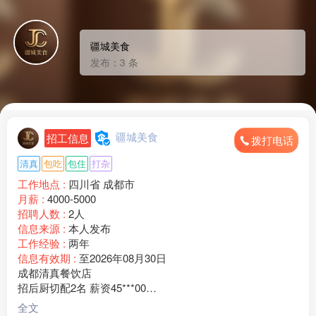
疆城美食
发布：3 条
疆城美食
招工信息
拨打电话
清真
包吃
包住
打杂
工作地点 :
四川省 成都市
月薪 :
4000-5000
招聘人数 :
2人
信息来源 :
本人发布
工作经验 :
两年
信息有效期 :
至2026年08月30日
成都清真餐饮店
招后厨切配2名 薪资45***00
老板临夏人，门店客源稳定，现招聘后厨切配2名
全文