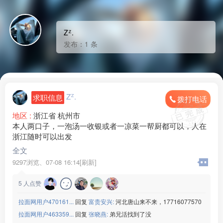
Zᙆ.
发布：1 条
Zᙆ.
求职信息
拨打电话
地区 :
浙江省 杭州市
本人两口子，一泡汤一收银或者一凉菜一帮厨都可以，人在
浙江随时可以出发
全文
9297浏览、
07-08 16:14[刷新]
5
人点赞
拉面网用户470161...
回复
富贵安兴:
河北唐山来不来，17716077570
拉面网用户463359...
回复
张晓燕:
弟兄活找到了没