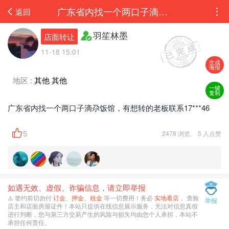
广东省内找一个两口子滴尕饭馆，有想转的老板联系176****6446 ...
返回
羽笙林墨
店面转让
11-18 15:01
生成
海报
地区 :
其他 其他
一键
复制
广东省内找一个两口子滴尕饭馆，有想转的老板联系17***46
5
2478 浏览、 5 人点赞
如遇无效、虚假、诈骗信息，请立即举报
⚠️ 签约前切勿付
订金、押金、租金
等一切费用！务必
实地看店
， 查验
举报
店主和店面房屋证件！本站只提供在线信息展示服务，无法对信息真假
进行判断，您与第三方交易产生的风险与损失均由您个人承担，本站不
承担任何责任。