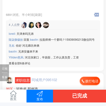
6891浏览、
半小时前[刷新]
4
人点赞
loreli:
天津来吗兄弟
陆柒捌僦拾
回复
baolin:
拉面师傅一个要吗？15939090213微信同号
无名:
你好 河北廊坊来俩
baolin:
兄弟安徽来不来
Yiliden怒风:
河北张家口，半袋面，工作认真负责，工资
查看全部6条评论
订阅
客服
同城用户395102
求职信息
拨打电话
地区 :
河南省 郑州市
本人面酱，人在河南郑州，周围最好，有需要的打电话加微
已完成
信都可以.上班不要超过十四小时
首页
发布
全文