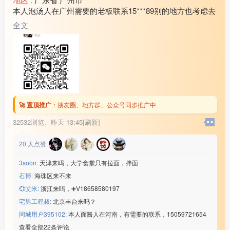
本人泡汤人在广州需要的老板联系15***89别的地方也考虑去
全文
🚀 置顶推广
：
朋友圈、地方群、公众号同步推广中
32532浏览、
昨天 13:45[刷新]
20
人点赞
3soon:
天津来吗，大学食堂只有拉面，拌面
石博:
海珠区来不来
💞艾米:
浙江来吗，➕V18658580197
宅男工程叔:
北京丰台来吗？
同城用户395102:
本人面酱人在河南，有需要的联系，15059721654
查看全部22条评论