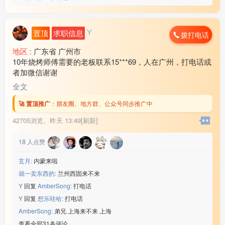
Y
置顶
求职信息
拨打电话
地区 :
广东省 广州市
10年烧烤师傅需要的老板联系15***69，人在广州，打电话或
者加微信谢谢
全文
🚀 置顶推广
：
朋友圈、地方群、公众号同步推广中
42705浏览、
昨天 13:49[刷新]
18
人点赞
玄月:
内蒙来啦
就一卖东西的:
兰州西固来不来
Y
回复
AmberSong:
打电话
Y
回复
想乐哇哈:
打电话
AmberSong:
弟兄 上海来不来 上海
查看全部31条评论