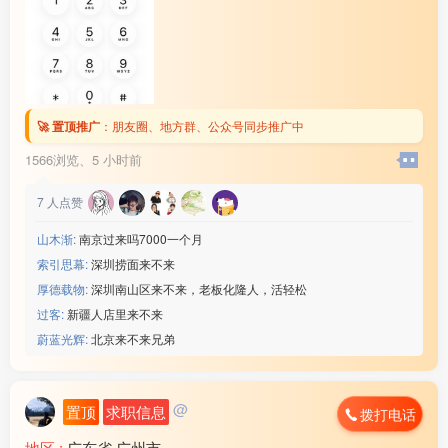
🚀 置顶推广
：
朋友圈、地方群、公众号同步推广中
1566浏览、
5 小时前
7
人点赞
山木渐:
南京过来吗7000一个月
索引思幕:
深圳捞面来不来
厚德载物:
深圳南山区来不来，老板化隆人，活轻松
过客:
新疆人店里来不来
蔚蓝光辉:
北京来不来兄弟
@
置顶
求职信息
拨打电话
地区 :
广东省 广州市