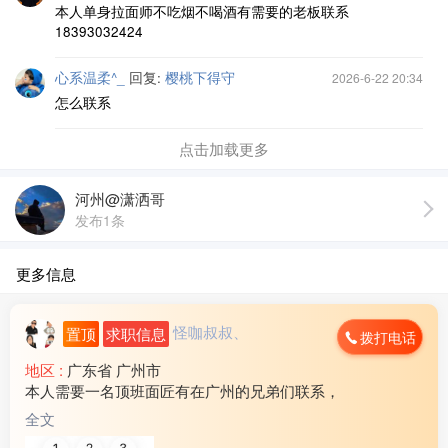
本人单身拉面师不吃烟不喝酒有需要的老板联系
18393032424
心系温柔^_
回复:
樱桃下得守
2026-6-22 20:34
怎么联系
点击加载更多
河州@潇洒哥
发布1条
更多信息
怪咖叔叔、
置顶
求职信息
拨打电话
地区 :
广东省 广州市
本人需要一名顶班面匠有在广州的兄弟们联系，
全文