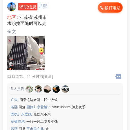
若熙
求职信息
拨打电话
地区 :
江苏省 苏州市
求职拉面随时可以走
全文
5212浏览、
11 分钟前[刷新]
5
人点赞
亡失:
酒泉这边来吗。找个收银
若熙
回复
固执丿永爱她:
17358183369加上联系
固执丿永爱她:
燕郊来不来
草莓泡泡:
一拉一炒工资多少钱
若熙
回复
王市民在此:
来