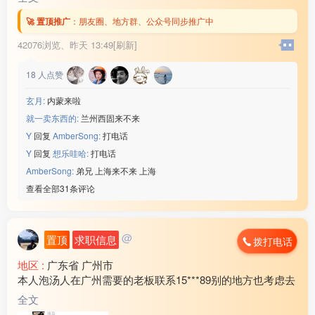
🚀 置顶推广
：
朋友圈、地方群、公众号同步推广中
42076浏览、
昨天 13:49[刷新]
18
人点赞
玄月:
内蒙来啦
就一卖东西的:
兰州西固来不来
Y
回复
AmberSong:
打电话
Y
回复
想乐哇哈:
打电话
AmberSong:
弟兄 上海来不来 上海
查看全部31条评论
@
置顶
求职信息
拨打电话
地区 :
广东省 广州市
本人泡汤人在广州需要的老板联系15***89别的地方也考虑去
全文