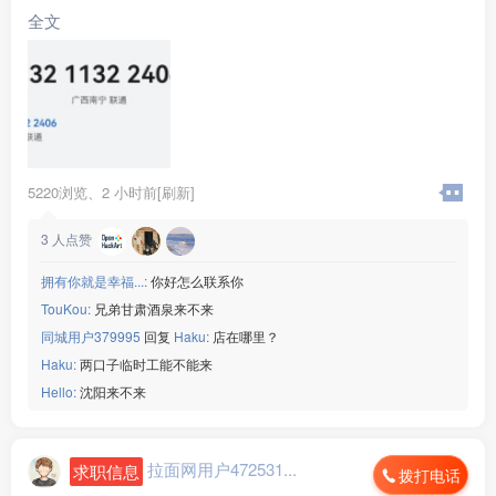
全文
5220浏览、
2 小时前[刷新]
3
人点赞
拥有你就是幸福...:
你好怎么联系你
TouKou:
兄弟甘肃酒泉来不来
同城用户379995
回复
Haku:
店在哪里？
Haku:
两口子临时工能不能来
Hello:
沈阳来不来
拉面网用户472531...
求职信息
拨打电话