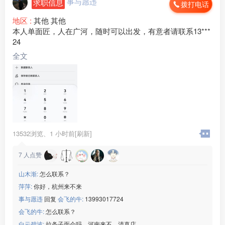
事与愿违
求职信息
拨打电话
地区 :
其他 其他
本人单面匠，人在广河，随时可以出发，有意者请联系13***
24
全文
13532浏览、
1 小时前[刷新]
7
人点赞
山木渐:
怎么联系？
萍萍:
你好，杭州来不来
事与愿违
回复
会飞的牛:
13993017724
会飞的牛:
怎么联系？
白云碧波:
拉条子面会吗，河南来不，清真店