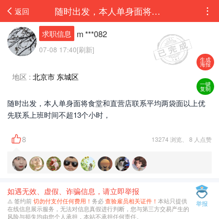
随时出发，本人单身面将食堂和直营店联系平均两袋面以上优先联系上班时间不超13个小时...
返回
m ***082
求职信息
07-08 17:40[刷新]
生成
海报
地区 :
北京市 东城区
一键
复制
随时出发，本人单身面将食堂和直营店联系平均两袋面以上优
先联系上班时间不超13个小时，
8
13274 浏览、 8 人点赞
如遇无效、虚假、诈骗信息，请立即举报
⚠️ 签约前
切勿付支付任何费用！
务必
查验雇员相关证件！
本站只提供
举报
在线信息展示服务，无法对信息真假进行判断，您与第三方交易产生的
风险与损失均由您个人承担，本站不承担任何责任。