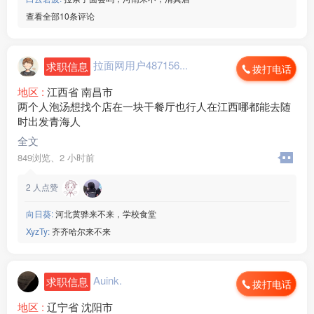
查看全部10条评论
拉面网用户487156...
求职信息
拨打电话
地区 :
江西省 南昌市
两个人泡汤想找个店在一块干餐厅也行人在江西哪都能去随
时出发青海人
全文
849浏览、
2 小时前
2
人点赞
向日葵:
河北黄骅来不来，学校食堂
XyzTy:
齐齐哈尔来不来
Auink.
求职信息
拨打电话
地区 :
辽宁省 沈阳市