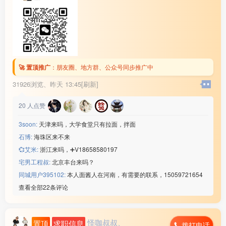
🚀 置顶推广
：
朋友圈、地方群、公众号同步推广中
31926浏览、
昨天 13:45[刷新]
20
人点赞
3soon:
天津来吗，大学食堂只有拉面，拌面
石博:
海珠区来不来
💞艾米:
浙江来吗，➕V18658580197
宅男工程叔:
北京丰台来吗？
同城用户395102:
本人面酱人在河南，有需要的联系，15059721654
查看全部22条评论
怪咖叔叔、
置顶
求职信息
拨打电话