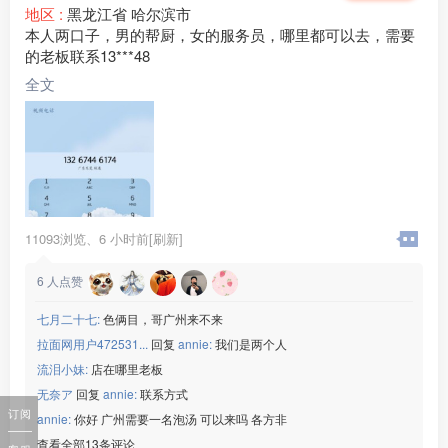
地区 :
黑龙江省 哈尔滨市
本人两口子，男的帮厨，女的服务员，哪里都可以去，需要
的老板联系13***48
全文
11093浏览、
6 小时前[刷新]
6
人点赞
七月二十七:
色俩目，哥广州来不来
拉面网用户472531...
回复
annie:
我们是两个人
流泪小妹:
店在哪里老板
无奈ア
回复
annie:
联系方式
订阅
annie:
你好 广州需要一名泡汤 可以来吗 各方非
查看全部13条评论