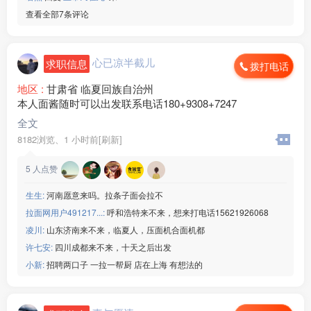
查看全部7条评论
心已凉半截儿
求职信息
拨打电话
地区 :
甘肃省 临夏回族自治州
本人面酱随时可以出发联系电话180+9308+7247
全文
8182浏览、
1 小时前[刷新]
5
人点赞
生生:
河南愿意来吗。拉条子面会拉不
拉面网用户491217...:
呼和浩特来不来，想来打电话15621926068
凌川:
山东济南来不来，临夏人，压面机合面机都
许七安:
四川成都来不来，十天之后出发
小新:
招聘两口子 一拉一帮厨 店在上海 有想法的