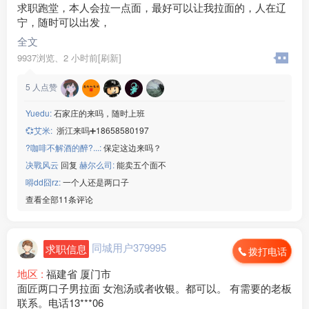
求职跑堂，本人会拉一点面，最好可以让我拉面的，人在辽
宁，随时可以出发，
全文
9937浏览、
2 小时前[刷新]
5
人点赞
Yuedu:
石家庄的来吗，随时上班
💞艾米:
浙江来吗➕18658580197
?咖啡不解酒的醉?...:
保定这边来吗？
决戰风云
回复
赫尔么司:
能卖五个面不
嘚dd囧rz:
一个人还是两口子
查看全部11条评论
同城用户379995
求职信息
拨打电话
地区 :
福建省 厦门市
面匠两口子男拉面 女泡汤或者收银。都可以。 有需要的老板
联系。电话13***06