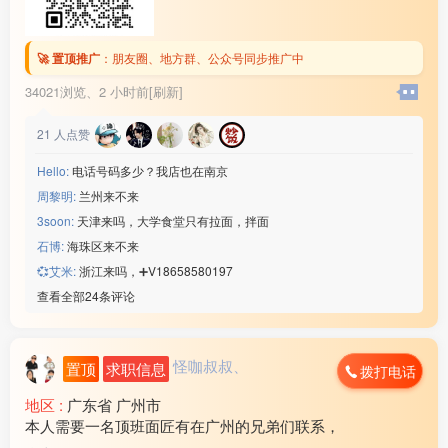
🚀 置顶推广
：
朋友圈、地方群、公众号同步推广中
34021浏览、
2 小时前[刷新]
21
人点赞
Hello:
电话号码多少？我店也在南京
周黎明:
兰州来不来
3soon:
天津来吗，大学食堂只有拉面，拌面
石博:
海珠区来不来
💞艾米:
浙江来吗，➕V18658580197
查看全部24条评论
怪咖叔叔、
置顶
求职信息
拨打电话
地区 :
广东省 广州市
本人需要一名顶班面匠有在广州的兄弟们联系，