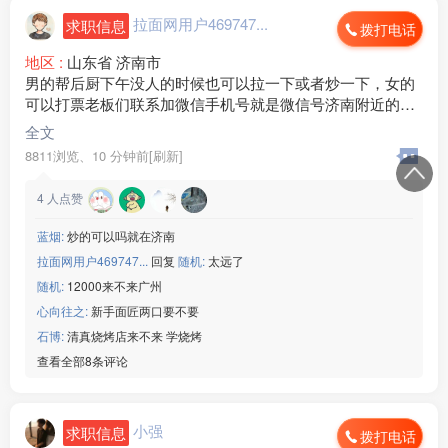
拉面网用户469747...
求职信息
拨打电话
地区 :
山东省 济南市
男的帮后厨下午没人的时候也可以拉一下或者炒一下，女的
可以打票老板们联系加微信手机号就是微信号济南附近的优
先，微信号
全文
StarWithU520
8811浏览、
10 分钟前[刷新]
4
人点赞
蓝烟:
炒的可以吗就在济南
拉面网用户469747...
回复
随机:
太远了
随机:
12000来不来广州
心向往之:
新手面匠两口要不要
石博:
清真烧烤店来不来 学烧烤
查看全部8条评论
小强
求职信息
拨打电话