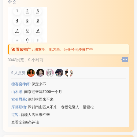
全文
🚀 置顶推广
：
朋友圈、地方群、公众号同步推广中
3042浏览、
9 小时前
9
人点赞
德赛栾律师:
保定来不
山木渐:
南京过来吗7000一个月
索引思幕:
深圳捞面来不来
厚德载物:
深圳南山区来不来，老板化隆人，活轻松
过客:
新疆人店里来不来
查看全部6条评论