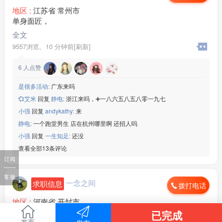
地区 :
江苏省 常州市
单身面匠，
全文
9557浏览、
10 分钟前[刷新]
6
人点赞
是很多活动:
广东来吗
💞艾米
回复
静电:
浙江来吗，➕一八六五八五八零一九七
小强
回复
andykathy:
来
静电:
一个跑堂男生 店在杭州哪里啊 还招人吗
小强
回复
一生知足:
还没
查看全部13条评论
订阅
客服
一念之间
求职信息
拨打电话
地区 :
河南省 开封市
河南开封
已完成