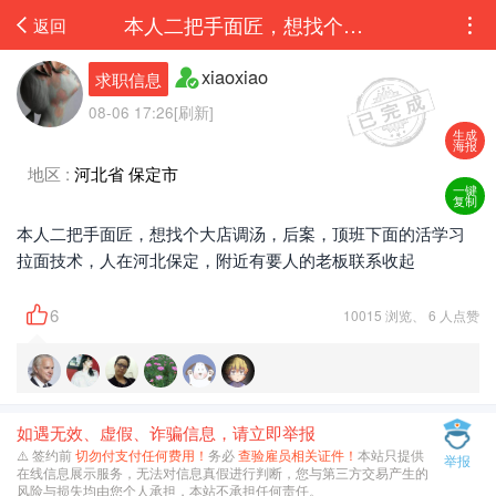
本人二把手面匠，想找个大店调汤，后案，顶班下面的活学习拉面技术，人在河北保定，附...
返回
xiaoxiao
求职信息
08-06 17:26[刷新]
生成
海报
地区 :
河北省 保定市
一键
复制
本人二把手面匠，想找个大店调汤，后案，顶班下面的活学习
拉面技术，人在河北保定，附近有要人的老板联系收起
6
10015 浏览、 6 人点赞
如遇无效、虚假、诈骗信息，请立即举报
⚠️ 签约前
切勿付支付任何费用！
务必
查验雇员相关证件！
本站只提供
举报
在线信息展示服务，无法对信息真假进行判断，您与第三方交易产生的
风险与损失均由您个人承担，本站不承担任何责任。