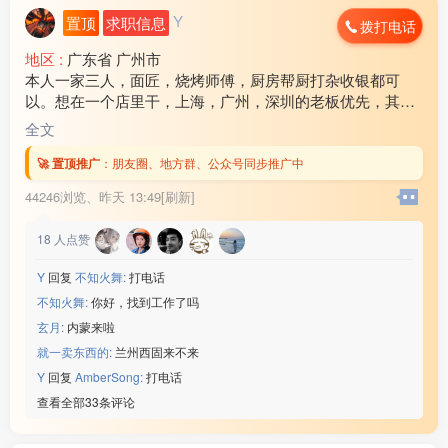
Y
置顶
求职信息
拨打电话
地区 :
广东省 广州市
本人一家三人，面匠，烧烤师傅，厨房帮厨打杂收银都可
以。想在一个店里干，上海，广州，深圳的老板优先，其他
地方也可以考虑！ 工资各方面问题可以电话商量，谈好后随
全文
时可以出发！联系电话17***18
🚀 置顶推广
：
朋友圈、地方群、公众号同步推广中
44246浏览、
昨天 13:49[刷新]
18
人点赞
Y
回复
不知火舞:
打电话
不知火舞:
你好，找到工作了吗
玄月:
内蒙来啦
就一卖东西的:
兰州西固来不来
Y
回复
AmberSong:
打电话
查看全部33条评论