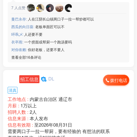
7
人点赞
曼巴永存:
人在江阴长山镇两口子一拉一帮炒都可以
西瓜的向日葵:
老板单面匠可以不
吥乖乄:
人还要不要
衣卒雨:
一个捞面或帮厨一个跑汤要吗
对你依赖:
你好老板，还要不要人
查看全部16条评论
DL
招工信息
拨打电话
清真
工作地点 :
内蒙古自治区 通辽市
月薪 :
1万以上
招聘人数 :
2人
信息来源 :
本人发布
信息有效期 :
至2026年08月31日
需要两口子一拉一帮厨，要有经验的 有想法的联系