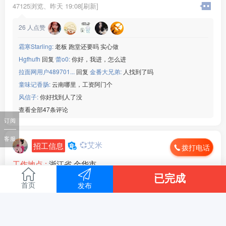
47125浏览、
昨天 19:08[刷新]
月休两天
工作地点：四川成都
26
人点赞
联系电话：15***52
霜寒Starling:
老板 跑堂还要吗 实心做
Hgfhufh
回复
蕾o0:
你好，我进，怎么进
拉面网用户489701...
回复
金番大兄弟:
人找到了吗
童味记香肠:
云南哪里，工资阿门个
风信子:
你好找到人了没
查看全部47条评论
订阅
客服
💞艾米
招工信息
拨打电话
工作地点 :
浙江省 金华市
月薪 :
4000-5000
已完成
招聘人数 :
1人
首页
发布
信息来源 :
本人发布
信息有效期 :
至2026年09月05日
浙江夫妻店招跑堂一名，可学面，有经验的联系，V同号18**