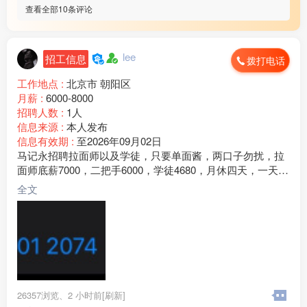
查看全部10条评论
lee
招工信息
拨打电话
工作地点 :
北京市 朝阳区
月薪 :
6000-8000
招聘人数 :
1人
信息来源 :
本人发布
信息有效期 :
至2026年09月02日
马记永招聘拉面师以及学徒，只要单面酱，两口子勿扰，拉
面师底薪7000，二把手6000，学徒4680，月休四天，一天工
作9个小时，工作氛围融洽，包吃住 ，清真食材，拉面师都
全文
是回民地址：北京市朝阳区合生汇商场《马记永兰州牛肉
面》常年招聘有意向直接联系图片下方电话，没时间看评
论，电话也是微信
26357浏览、
2 小时前[刷新]