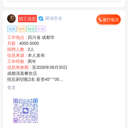
疆城美食
招工信息
拨打电话
清真
包吃
包住
打杂
工作地点 :
四川省 成都市
月薪 :
4000-5000
招聘人数 :
2人
信息来源 :
本人发布
工作经验 :
两年
信息有效期 :
至2026年08月30日
成都清真餐饮店
招后厨切配2名 薪资45***00
老板临夏人，门店客源稳定，现招聘后厨切配2名
全文
任职要求：
1、有餐饮切配经验，会食材改刀、配菜、整理库房、打扫后
厨卫生；
2、为人勤快肯干，手脚麻利，服从厨师长和门店管理安排；
3、做事踏实靠谱，能长期稳定上班，短期过渡勿扰；
。
薪资福利：月薪45***00元，工资按月准时发放，包吃包住