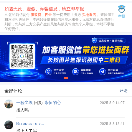
如遇无效、虚假、诈骗信息，请立即举报
⚠️ 签约前切勿付
服装费、押金
等一切费用！务必
实地看店
， 查验雇主
举报
和营业相关证件！本站只提供在线信息展示服务，无法对信息真假进行
判断，您与第三方交易产生的风险与损失均由您个人承担，本站不承担
任何责任。
全部评论
评论
一粒尘埃
回复:
永恒的心
2025-8-9 14:07
招人吗
Bᴇʟᴏɴɢs ᴛᴏ ʏ...
2025-8-8 13:41
找上人了吗