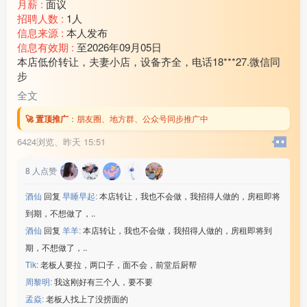
月薪 :
面议
招聘人数 :
1人
信息来源 :
本人发布
信息有效期 :
至2026年09月05日
本店低价转让，夫妻小店，设备齐全，电话18***27.微信同
步
全文
🚀 置顶推广
：
朋友圈、地方群、公众号同步推广中
6424浏览、
昨天 15:51
8
人点赞
酒仙
回复
早睡早起:
本店转让，我也不会做，我招得人做的，房租即将
到期，不想做了，..
酒仙
回复
羊羊:
本店转让，我也不会做，我招得人做的，房租即将到
期，不想做了，..
Tik:
老板人要拉，两口子，面不会，前堂后厨帮
周黎明:
我这刚好有三个人，要不要
孟焱:
老板人找上了没捞面的