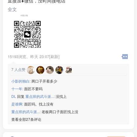
直接加⬇️微信，没时间接电话
全文
15193浏览、
昨天 23:07[刷新]
7
人点赞
小影的独白:
两口子开着多少
十一年:
面匠不要吗
DL
回复
重点班的武斗派...:
没找上
是谁啊:
面匠吗。找上没有
重点班的武斗派...:
老板两口子面匠找上没
查看全部27条评论