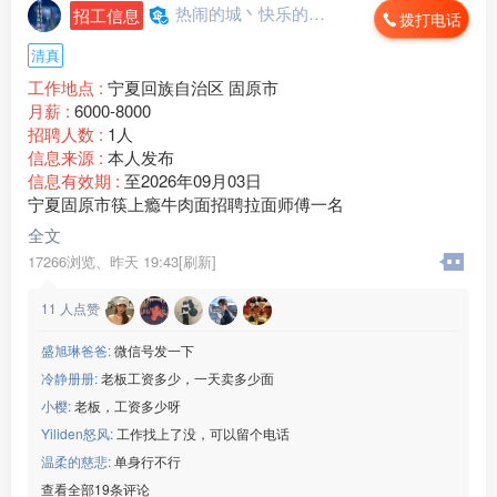
热闹的城丶快乐的心...
招工信息
拨打电话
清真
工作地点 :
宁夏回族自治区 固原市
月薪 :
6000-8000
招聘人数 :
1人
信息来源 :
本人发布
信息有效期 :
至2026年09月03日
宁夏固原市筷上瘾牛肉面招聘拉面师傅一名
全文
17266浏览、
昨天 19:43[刷新]
11
人点赞
盛旭琳爸爸:
微信号发一下
冷静册册:
老板工资多少，一天卖多少面
小樱:
老板，工资多少呀
Yiliden怒风:
工作找上了没，可以留个电话
温柔的慈悲:
单身行不行
查看全部19条评论