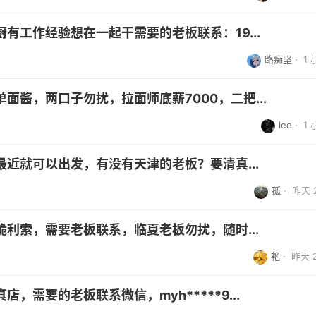
有工作经验想在一起干需要的老板联系：19...
路痴坚
·
1
面酱，两口子勿扰，拉面师底薪7000，二把...
lee
·
1
近就可以出发，有没有天津的老板？要清真...
孤
·
昨天 2
利索，需要老板联系，临夏老板勿扰，随时...
艳
·
昨天 2
，需要的老板联系微信，myh*****9...