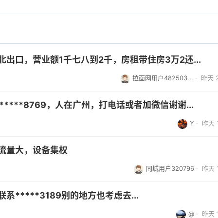
出口，营业额1千七八到2千，房租带住房3万2还...
拉面网用户482503...
·
昨天 2
****8769，人在广州，打电话或者加微信谢谢...
Y
·
昨天 1
流量大，设备集权
同城用户320796
·
昨天 1
*****3189别的地方也考虑去...
@
·
昨天 1