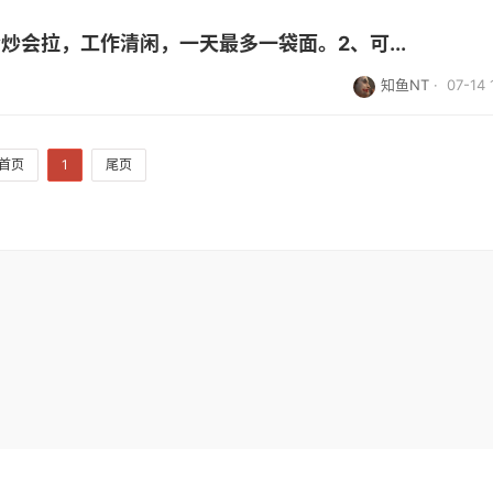
炒会拉，工作清闲，一天最多一袋面。2、可...
知鱼NT
· 07-14 
首页
1
尾页