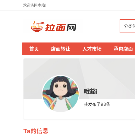
欢迎访问本站！
分类
首页
店面转让
人才市场
承包店面
哦豁i
共发布了
93
条
Ta的信息