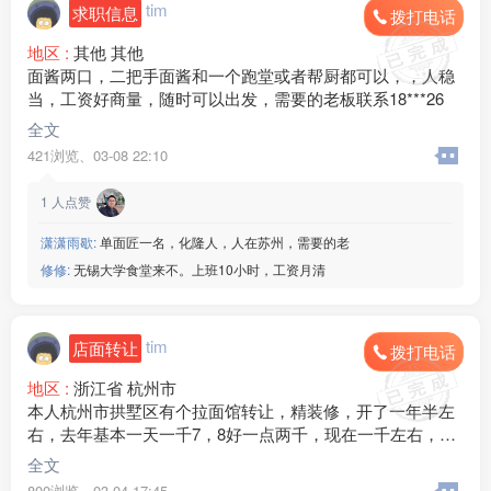
tim
求职信息
拨打电话
地区 :
其他 其他
面酱两口，二把手面酱和一个跑堂或者帮厨都可以，，人稳
当，工资好商量，随时可以出发，需要的老板联系18***26
全文
421浏览、
03-08 22:10
1
人点赞
潇潇雨歇:
单面匠一名，化隆人，人在苏州，需要的老
修修:
无锡大学食堂来不。上班10小时，工资月清
tim
店面转让
拨打电话
地区 :
浙江省 杭州市
本人杭州市拱墅区有个拉面馆转让，精装修，开了一年半左
右，去年基本一天一千7，8好一点两千，现在一千左右，好
点一千2，3本人家中有事所以转让，租金一个月5400，带两
全文
间住房，卫生间，标准的夫妻店而且适合带娃的，便宜转让
800浏览、
03-04 17:45