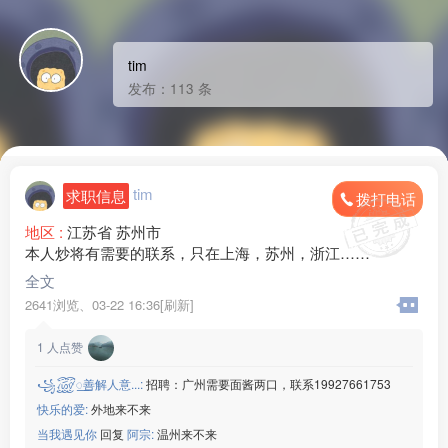
tim
发布：113 条
tim
求职信息
拨打电话
地区 :
江苏省 苏州市
本人炒将有需要的联系，只在上海，苏州，浙江……
全文
2641浏览、
03-22 16:36[刷新]
1
人点赞
꧁꫞꯭善解人意...:
招聘：广州需要面酱两口，联系19927661753
快乐的爱:
外地来不来
当我遇见你
回复
阿宗:
温州来不来