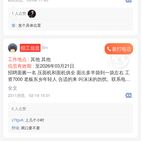
有意的联系
1
人点赞
樂.:
发个具体位置
tim
招工信息
拨打电话
工作地点 :
其他 其他
信息有效期 :
至2026年03月21日
招聘面酱一名 压面机和面机俱全 面出多半袋到一袋左右 工
资7000 老板东乡年轻人 合适的来 叫沫沫的勿扰。联系电话1
3***15微信同号
全文
2311浏览、
02-19 15:01
0
人点赞
z7fgvA:
上几个小时
野喵:
两口要不要