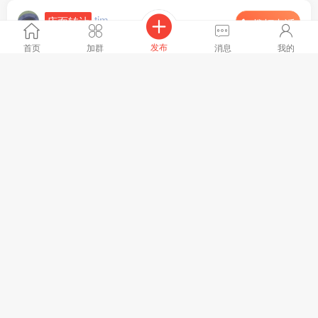
tim
店面转让
拨打电话
地区 :
河北省 邯郸市
发布
首页
加群
消息
我的
陕西渭南附近县城兰州牛肉面转让营业额4000以上，房租一
年四万五还有一年房租，合同五年！山西太原附近县城营业
额2000左右，房租一年四万五，剩十个月房租，合同三年！
全文
河北邯郸附近县城兰州牛肉面营业额四千以上，房租一年六
3999浏览、
01-20 14:36[刷新]
万，剩一年房租，带住房，合同五年！有需要的老板欢迎骚
扰17***45（微信同号） 地区：陕西省 渭南市 白水县
1
人点赞
tim
求职信息
拨打电话
地区 :
广东省 广州市
本人面酱两口子，技术硬，人在广州附近，斋月不回家，附
近需要的联系随时可以上班13***54
全文
2109浏览、
01-13 06:25