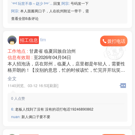
༺ 玩世不恭～赵少 ༻...
回复
阿宗:
号码发一下
阿宗:
本人面酱两口子，人在杭州附近一带干，需
查看全部6条评论
tim
招工信息
拨打电话
工作地点 :
甘肃省 临夏回族自治州
信息有效期 :
至2026年04月04日
本人招泡汤，店在郑州，临夏人，店里都是年轻人，需要性
格开朗的！【没别的意思，忙的时候该忙，忙完开开玩笑，
对大家都好】想来的朋友联系，18***09微信同号
全文
1140浏览、
03-12 16:53[刷新]
0
人点赞
6:
老板人找到了没有 没有的话打电话19246890862
nuan:
新人俩口子要不要