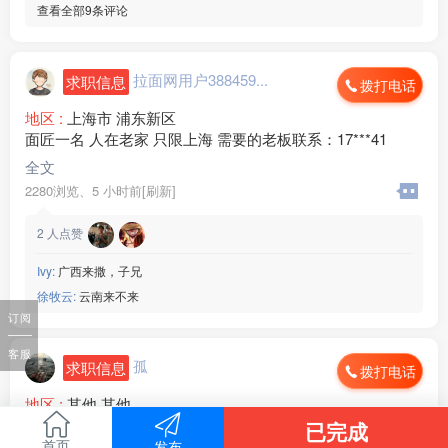
查看全部9条评论
拉面网用户388459...
求职信息
拨打电话
地区 :
上海市 浦东新区
面匠一名 人在老家 只限上海 需要的老板联系：17***41
全文
2280浏览、
5 小时前[刷新]
2
人点赞
Ivy:
广西来撒，子兄
徐牧云:
云南来不来
订阅
客服
孤
求职信息
拨打电话
地区 :
其他 其他
本人跑趟，人在青海，吃苦耐劳，最近就可以出发，有没有
已完成
天津的老板？要清真店
首页
发布