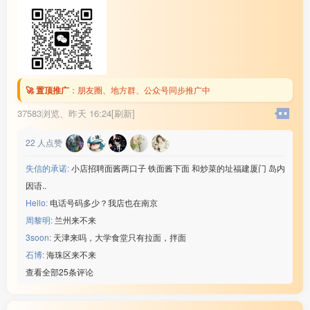
🚀 置顶推广
：
朋友圈、地方群、公众号同步推广中
37583浏览、
昨天 16:24[刷新]
22
人点赞
失信的承诺:
小店招聘面酱两口子 铁面酱下面 和炒菜的址福建厦门 岛内
因语..
Hello:
电话号码多少？我店也在南京
周黎明:
兰州来不来
3soon:
天津来吗，大学食堂只有拉面，拌面
石博:
海珠区来不来
查看全部25条评论