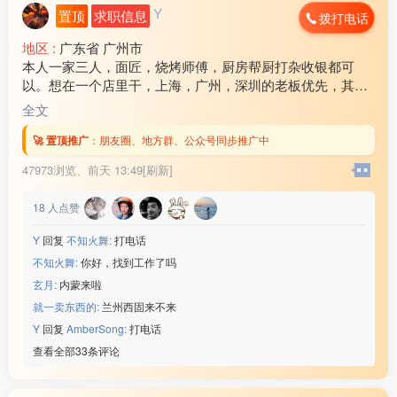
Y
置顶
求职信息
拨打电话
地区 :
广东省 广州市
本人一家三人，面匠，烧烤师傅，厨房帮厨打杂收银都可
以。想在一个店里干，上海，广州，深圳的老板优先，其他
地方也可以考虑！ 工资各方面问题可以电话商量，谈好后随
全文
时可以出发！联系电话17***18
🚀 置顶推广
：
朋友圈、地方群、公众号同步推广中
47973浏览、
前天 13:49[刷新]
18
人点赞
Y
回复
不知火舞:
打电话
不知火舞:
你好，找到工作了吗
玄月:
内蒙来啦
就一卖东西的:
兰州西固来不来
Y
回复
AmberSong:
打电话
查看全部33条评论