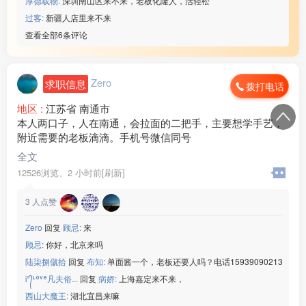
厚德载物:
深圳南山区来不来，老板化隆人，活轻松
过客:
新疆人店里来不来
查看全部6条评论
Zero
求职信息
拨打电话
地区 :
江苏省 南通市
本人两口子，人在南通，会拉面的二把手，主要想学手艺，
附近需要的老板滴滴。手机号微信同号
全文
12526浏览、
2 小时前[刷新]
3
人点赞
Zero
回复
顾忌:
来
顾忌:
你好，北京来吗
陆柒捌僦拾
回复
布知:
单面酱一个，老板还要人吗？电话15939090213
Ꭵ°᭄ᶫᵒᵛᵉ凡夫俗...
回复
病娇:
上海嘉定来不来，
西山大魔王:
湖北宜昌来嘛