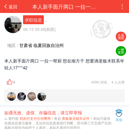
本人新手面斤两口 一拉一帮厨 想在南方干 想要滴老板木联系年轻人17306866442...
返回
.
求职信息
06-15 09:48[刷新]
生成
海报
地区 :
甘肃省 临夏回族自治州
一键
复制
本人新手面斤两口 一拉一帮厨 想在南方干 想要滴老板木联系年
轻人17***42
4
4590 浏览、 4 人点赞
如遇无效、虚假、诈骗信息，请立即举报
⚠️ 签约前
切勿付支付任何费用！
务必
查验雇员相关证件！
本站只提供
举报
在线信息展示服务，无法对信息真假进行判断，您与第三方交易产生的
风险与损失均由您个人承担，本站不承担任何责任。