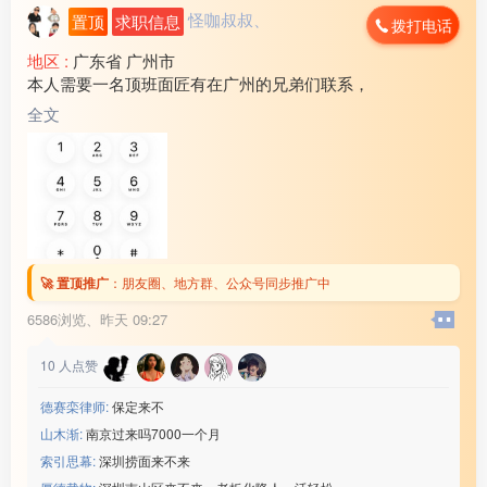
怪咖叔叔、
置顶
求职信息
拨打电话
地区 :
广东省 广州市
本人需要一名顶班面匠有在广州的兄弟们联系，
全文
🚀 置顶推广
：
朋友圈、地方群、公众号同步推广中
6586浏览、
昨天 09:27
10
人点赞
德赛栾律师:
保定来不
山木渐:
南京过来吗7000一个月
索引思幕:
深圳捞面来不来